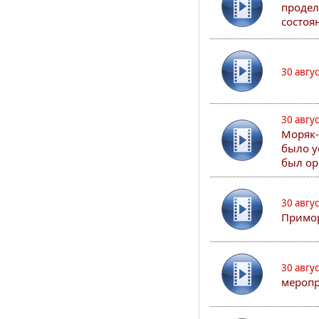
продел
состоя
30 авгу
30 авгу
Моряк-
было у
был ор
30 авгу
Примор
30 авгу
меропр