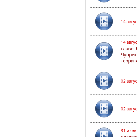
14 авгу
14 авгу
главы 
Чуприн
террит
02 авгу
02 авгу
31 июля
послед