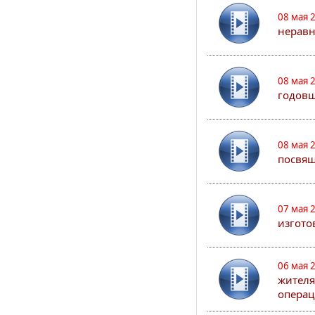
08 мая 
неравн
08 мая 
годовщ
08 мая 
посвя
07 мая 
изгото
06 мая 
жителя
опера