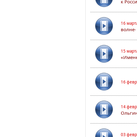
к Росс
16 март
волне-
15 март
«Имене
16 февр
14 февр
Ольгин
03 февр