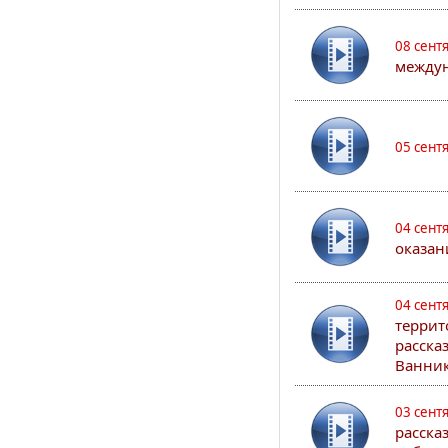
08 сент
междун
05 сент
04 сент
оказан
04 сент
террит
расска
Ванник
03 сент
расска