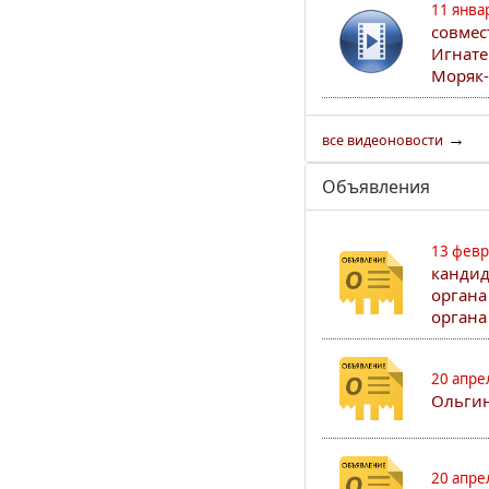
11 янва
совмес
Игнате
Моряк-
→
все видеоновости
Объявления
13 февр
кандид
органа
органа
20 апре
Ольгин
20 апре