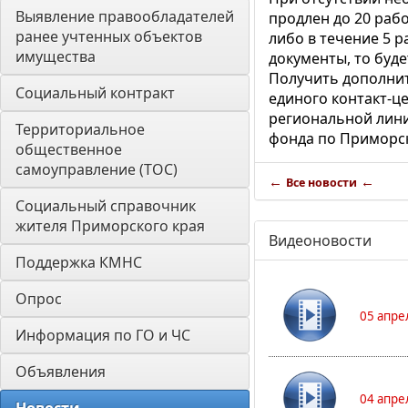
Выявление правообладателей 
продлен до 20 рабо
ранее учтенных объектов 
либо в течение 5 р
имущества
документы, то буд
Получить дополни
Социальный контракт
единого контакт-це
региональной линии
Территориальное 
фонда по Приморс
общественное 
самоуправление (ТОС)
←
←
Все новости
Социальный справочник 
жителя Приморского края
Видеоновости
Поддержка КМНС
Опрос
05 апре
Информация по ГО и ЧС
Объявления
04 апре