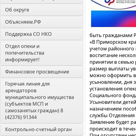
Об округе
Объясняем.РФ
Поддержка СО НКО
быть гражданами Р
«В Приморском кра
Отдел опеки и 
учетом районного 
попечительства 
воспитание нескол
информирует! 
принятии в семью р
размер выплаты ув
Финансовое просвещение
можно оформить в 
усыновлении, дня 
Горячая линия для 
установления опек
арендаторов 
Социального фонд
муниципального имущества 
Усыновители детей
(субъектов МСП и 
назначением посо
самозанятых граждан) 8 
службы Отделения
(42376) 91344
Заявление будет р
происходит в тече
Контрольно-счетный орган 
При отсутствии не