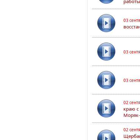
работы
03 сент
восста
03 сент
03 сент
02 сент
краю с
Моряк
02 сент
Щербак