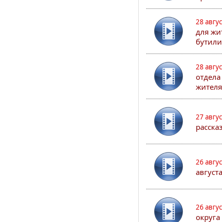
28 авгу
для жи
бутили
28 авгу
отдела
жителя
27 авгу
расска
26 авгу
август
26 авгу
округа