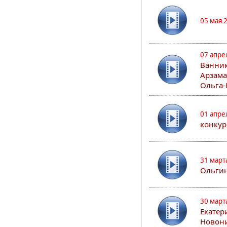
05 мая 
07 апре
Ванник
Арзама
Ольга-
01 апре
конкур
31 март
Ольгин
30 март
Екатер
Новон