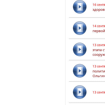
16 сент
здоров
14 сент
первой
13 сент
этапа 
сооруж
13 сент
полити
Ольгин
13 сент