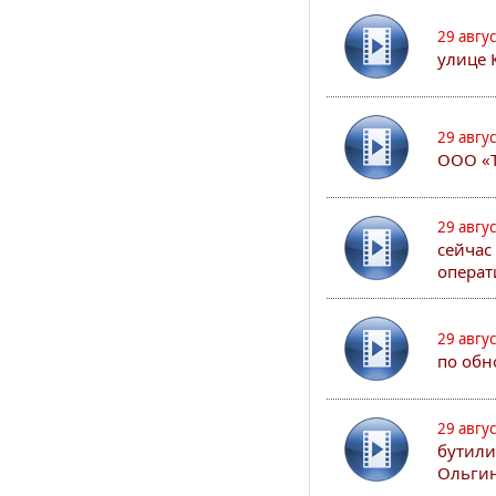
29 авгу
улице 
29 авгу
ООО «Т
29 авгу
сейчас
операт
29 авгу
по обн
29 авгу
бутили
Ольгин