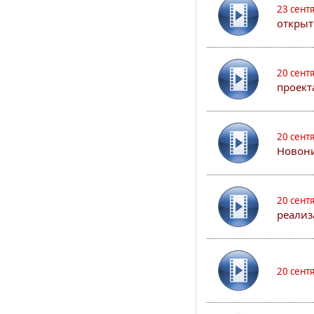
23 сент
открыт
20 сент
проект
20 сент
Новони
20 сент
реализ
20 сент