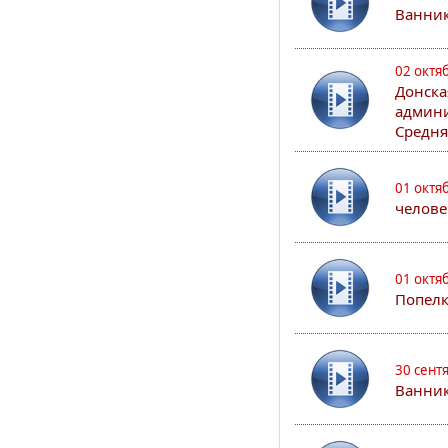
Ванни
02 октя
Донска
админи
Средня
01 октя
челове
01 октя
Попел
30 сент
Ванник