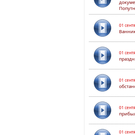
докуме
Попутн
01 сент
Ванник
01 сент
праздн
01 сент
обстан
01 сент
прибыл
01 сент