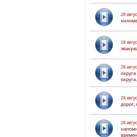
28 авгу
киломе
28 авгу
эвакуа
28 авгу
округа
округа.
28 авгу
дорог,
28 авгу
напомн
времен