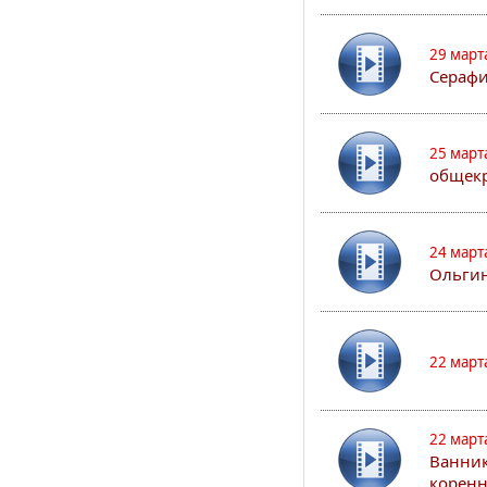
29 март
Сераф
25 март
общекр
24 март
Ольгин
22 март
22 март
Ванник
коренн