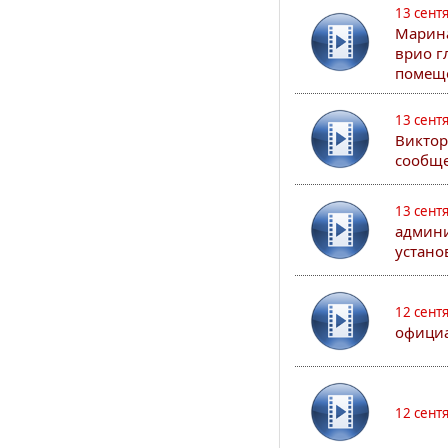
13 сент
Марина
врио г
помеще
13 сент
Виктор
сообще
13 сент
админи
устано
12 сент
официа
12 сент