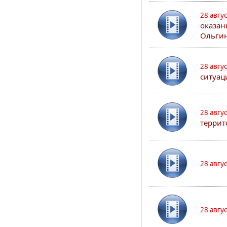
28 авгу
оказан
Ольгин
28 авгу
ситуац
28 авгу
террит
28 авгу
28 авгу