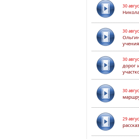
30 авгу
Никола
30 авгу
Ольгин
учения
30 авгу
дорог 
участк
30 авгу
маршру
29 авгу
расска