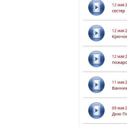
12 мая 
сестер
12 мая 
Крючо
12 мая 
пожар
11 мая 
Ванник
09 мая 
Дню По