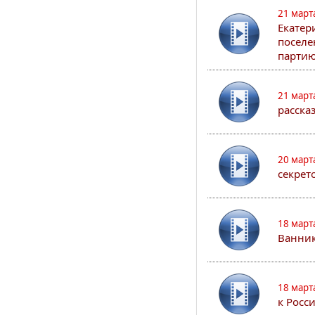
21 март
Екатер
поселе
партию
21 март
расска
20 март
секрет
18 март
Ванник
18 март
к Росс