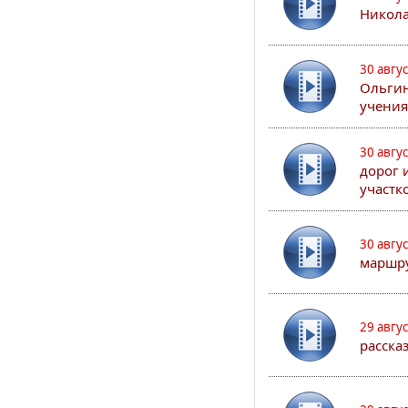
Никола
30 авгу
Ольгин
учения
30 авгу
дорог 
участк
30 авгу
маршру
29 авгу
расска