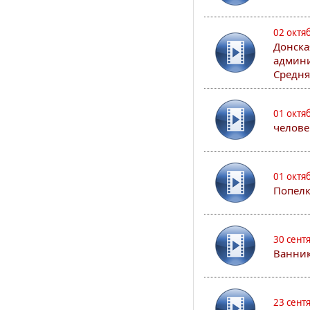
02 октя
Донска
админи
Средня
01 октя
челове
01 октя
Попел
30 сент
Ванник
23 сент