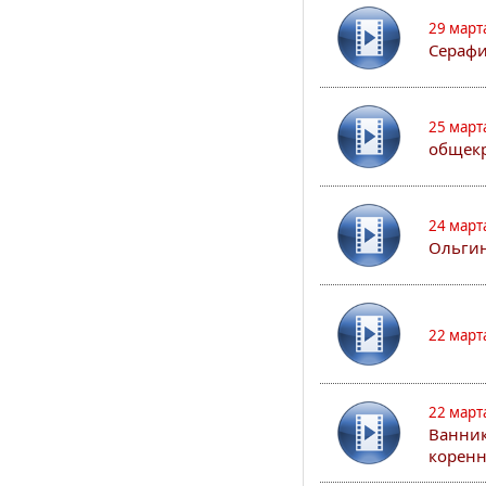
29 март
Сераф
25 март
общекр
24 март
Ольгин
22 март
22 март
Ванник
коренн