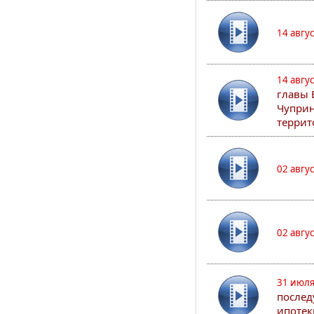
14 авгу
14 авгу
главы 
Чуприн
террит
02 авгу
02 авгу
31 июля
послед
ипотек