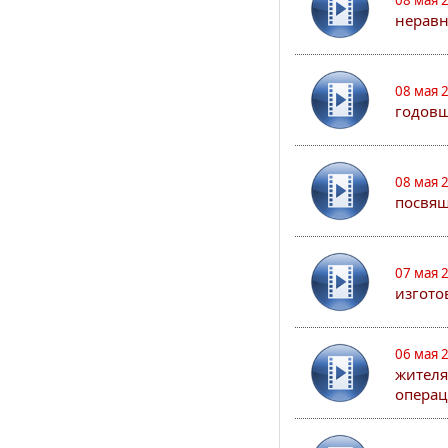
08 мая 
неравн
08 мая 
годовщ
08 мая 
посвя
07 мая 
изгото
06 мая 
жителя
опера