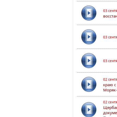
03 сент
восста
03 сент
03 сент
02 сент
краю с
Моряк
02 сент
Щербак
докуме