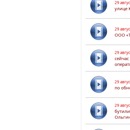
29 авгу
улице 
29 авгу
ООО «Т
29 авгу
сейчас
операт
29 авгу
по обн
29 авгу
бутили
Ольгин