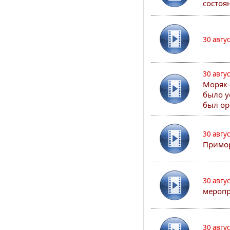
состоя
30 авгу
30 авгу
Моряк-
было у
был ор
30 авгу
Примор
30 авгу
меропр
30 авгу