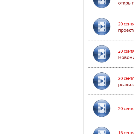
открыт
20 сент
проект
20 сент
Новони
20 сент
реализ
20 сент
16 сент