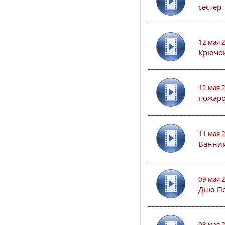
сестер
12 мая 
Крючо
12 мая 
пожар
11 мая 
Ванник
09 мая 
Дню По