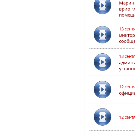
Марина
врио г
помеще
13 сент
Виктор
сообще
13 сент
админи
устано
12 сент
официа
12 сент