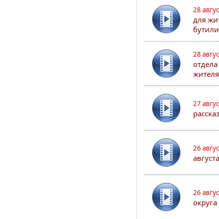
28 авгу
для жи
бутили
28 авгу
отдела
жителя
27 авгу
расска
26 авгу
август
26 авгу
округа