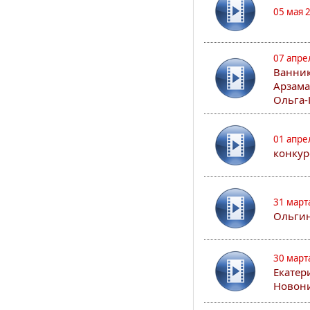
05 мая 
07 апре
Ванник
Арзама
Ольга-
01 апре
конкур
31 март
Ольгин
30 март
Екатер
Новон