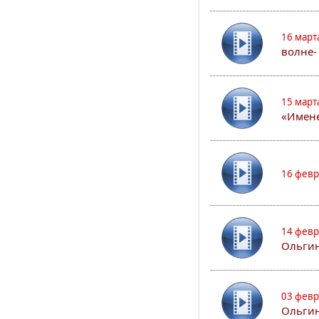
16 март
волне-
15 март
«Имене
16 февр
14 февр
Ольгин
03 февр
Ольгин