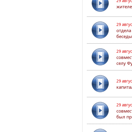
29 авгу
жителе
29 авгу
отдела
беседы
29 авгу
совмес
селу Ф
29 авгу
капита
29 авгу
совмес
был пр