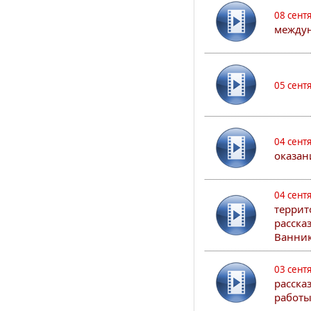
08 сент
междун
05 сент
04 сент
оказан
04 сент
террит
расска
Ванник
03 сент
расска
работы