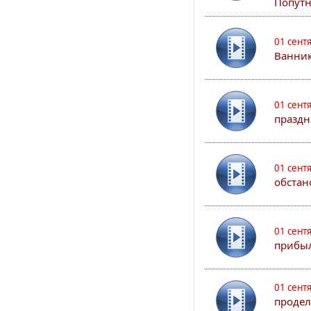
Попутн
01 сент
Ванник
01 сент
праздн
01 сент
обстан
01 сент
прибыл
01 сент
продел