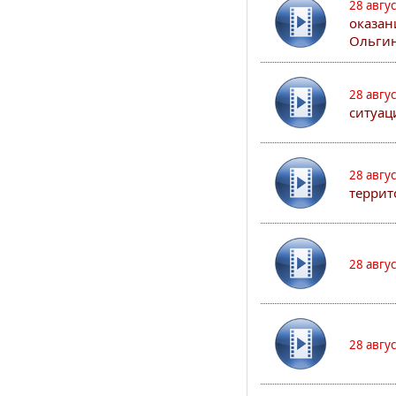
28 авгу
оказан
Ольгин
28 авгу
ситуац
28 авгу
террит
28 авгу
28 авгу