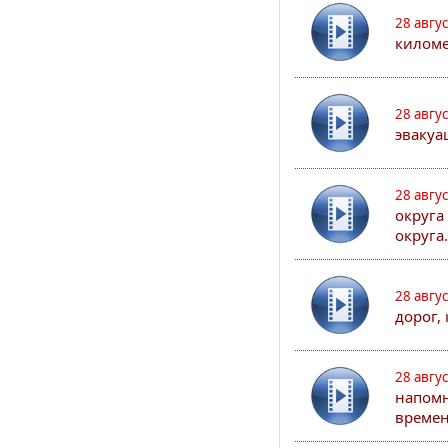
28 авгу
киломе
28 авгу
эвакуа
28 авгу
округа
округа.
28 авгу
дорог,
28 авгу
напомн
времен