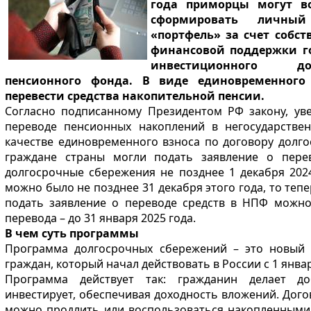
года приморцы могут во
сформировать личны
«портфель» за счет собст
финансовой поддержки го
инвестиционного до
пенсионного фонда. В виде единовременног
перевести средства накопительной пенсии.
Согласно подписанному Президентом РФ закону, ув
переводе пенсионных накоплений в негосударств
качестве единовременного взноса по договору долго
граждане страны могли подать заявление о пере
долгосрочные сбережения не позднее 1 декабря 2024
можно было не позднее 31 декабря этого года, то тепе
подать заявление о переводе средств в НПФ можно 
перевода – до 31 января 2025 года.
В чем суть программы
Программа долгосрочных сбережений – это новый 
граждан, который начал действовать в России с 1 январ
Программа действует так: гражданин делает д
инвестирует, обеспечивая доходность вложений. Догов
можно продлить или воспользоваться накопленными