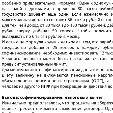
особенно привлекательно. Формула «Один к одному» –
на людей с доходами в пределах 80 тысяч рубле
государство добавит еще один. Если ежемесячно и
максимальная доплата составит 36 тысяч рублей в год.
Для тех, чей доход от 80 тысяч до 150 тысяч рублей, де
рубль сверху добавят 50 копеек. Чтобы получит
вкладывать по 6 тысяч рублей в месяц.
И есть еще формула «один к четырем»: тем, кто зараб
государство добавляет 25 копеек к каждому руб
софинансирование, необходимо инвестировать 12 тыс
У одного человека может быть несколько счетов, 
превысит установленный лимит.
Для минимального софинансирования достаточно вклад
В эту величину не включаются пенсионные накопл
обязательного пенсионного страхования (ОПС), а 
человек из другого НПФ при прекращении действия до
Выгода: софинансирование, налоговый вычет
Изначально предполагалось, что проценты на сбереже
первых трех лет с момента заключения договора. Од