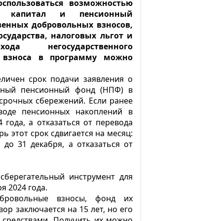
спользоваться возможностью
й капитал и пенсионный
венных добровольных взносов,
сударства, налоговых льгот и
хода негосударственного
о взноса в программу можно
еличен срок подачи заявления о
енный пенсионный фонд (НПФ) в
срочных сбережений. Если ранее
воде пенсионных накоплений в
 года, а отказаться от перевода
рь этот срок сдвигается на месяц:
до 31 декабря, а отказаться от
сберегательный инструмент для
я 2024 года.
обровольные взносы, фонд их
ор заключается на 15 лет, но его
 средствами. Получить их можно