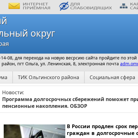
ий
льный округ
рая
 9-14-08, для перехода на новую весрсию сайта пройдите по этой
айон, пгт Ольга, ул. Ленинская, 8, электронная почта
adm.omr
ума
ТИК Ольгинского района
Социальная сфера
Новости:
Программа долгосрочных сбережений поможет п
пенсионные накопления. ОБЗОР
В России продлен срок пе
граждан в долгосрочные с