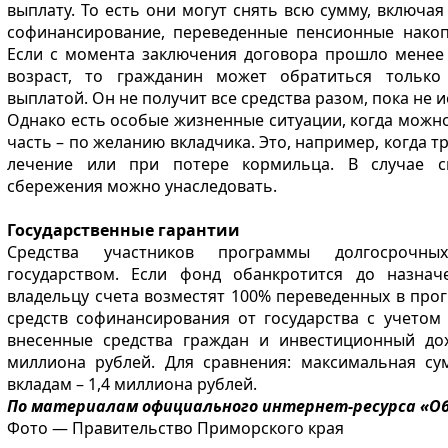
выплату. То есть они могут снять всю сумму, включа
софинансирование, переведенные пенсионные накоп
Если с момента заключения договора прошло менее 
возраст, то гражданин может обратиться тольк
выплатой. Он не получит все средства разом, пока не и
Однако есть особые жизненные ситуации, когда можно
часть – по желанию вкладчика. Это, например, когда 
лечение или при потере кормильца. В случае с
сбережения можно унаследовать.
Государственные гарантии
Средства участников программы долгосрочны
государством. Если фонд обанкротится до назнач
владельцу счета возместят 100% переведенных в про
средств софинансирования от государства с учетом 
внесенные средства граждан и инвестиционный до
миллиона рублей. Для сравнения: максимальная с
вкладам – 1,4 миллиона рублей.
По материалам официального интернет-ресурса «О
Фото — Правительство Приморского края