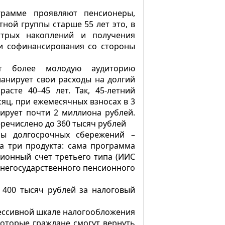
грамме проявляют пенсионеры,
тной группы старше 55 лет это, в
трых накоплений и получения
 и софинансирования со стороны
ет более молодую аудиторию
ланирует свои расходы на долгий
асте 40–45 лет. Так, 45-летний
яц, при ежемесячных взносах в 3
ирует почти 2 миллиона рублей.
еречислено до 360 тысяч рублей
мы долгосрочных сбережений –
а три продукта: сама программа
ионный счет третьего типа (ИИС
ру негосударственного пенсионного
 400 тысяч рублей за налоговый
рессивной шкале налогообложения
которые граждане смогут вернуть