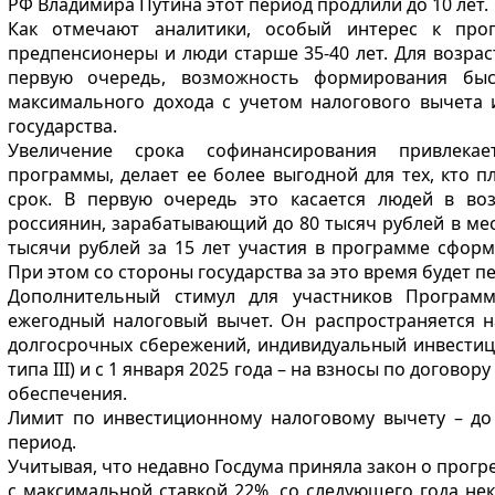
РФ Владимира Путина этот период продлили до 10 лет.
Как отмечают аналитики, особый интерес к про
предпенсионеры и люди старше 35-40 лет. Для возрас
первую очередь, возможность формирования быс
максимального дохода с учетом налогового вычета
государства.
Увеличение срока софинансирования привлека
программы, делает ее более выгодной для тех, кто п
срок. В первую очередь это касается людей в возр
россиянин, зарабатывающий до 80 тысяч рублей в мес
тысячи рублей за 15 лет участия в программе сформ
При этом со стороны государства за это время будет п
Дополнительный стимул для участников Програм
ежегодный налоговый вычет. Он распространяется н
долгосрочных сбережений, индивидуальный инвестиц
типа III) и с 1 января 2025 года – на взносы по догово
обеспечения.
Лимит по инвестиционному налоговому вычету – до
период.
Учитывая, что недавно Госдума приняла закон о прог
с максимальной ставкой 22%, со следующего года не