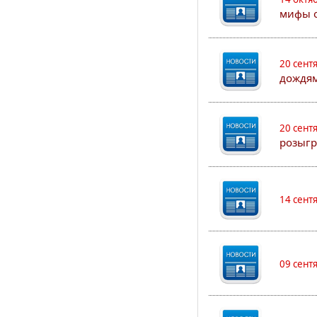
мифы о
20 сент
дождям
20 сент
розыгр
14 сент
09 сент