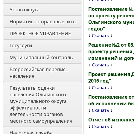
Постановление №5
Устав округа
по проекту реше
Нормативно-правовые акты
Ольгинского муни
годов"
ПРОЕКТНОЕ УПРАВЛЕНИЕ
↓
↓
Скачать
Решение №2 от 08
Госуслуги
проекту решения
Муниципальный контроль
изменений и доп
↓
↓
Скачать
Всероссийская перепись 
Проект решения 
населения
2016 год"
↓
↓
Скачать
Результаты оценки 
населения Ольгинского 
Постановление от
муниципального округа 
об исполнении бю
эффективности 
↓
↓
Скачать
деятельности органов 
Отчет об исполне
местного самоуправления 
↓
↓
Скачать
Налоговая служба