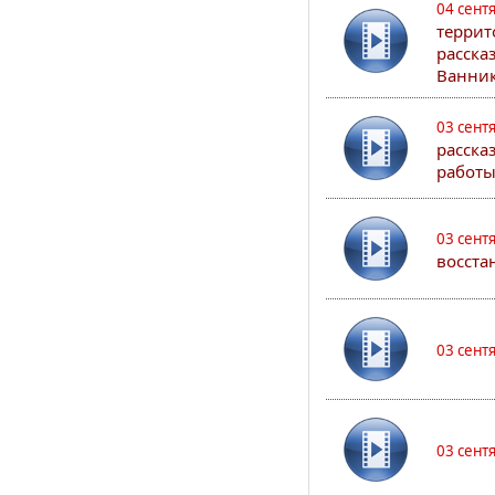
04 сент
террит
расска
Ванник
03 сент
расска
работы
03 сент
восста
03 сент
03 сент