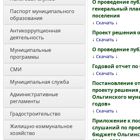
О проведение пу
генеральный план
Паспорт муниципального 
поселения
образования 
↓
↓
Скачать
Антикоррупционная 
Проект решения о
деятельность
↓
↓
Скачать
О проведение пу
Муниципальные 
↓
↓
Скачать
программы
Годовой отчет по 
СМИ
↓
↓
Скачать
Муниципальная служба
Постановление от
проекту решения
Административные 
Ольгинского муни
регламенты
годов»
↓
↓
Скачать
Градостроительство
Приложение к пос
Жилищно-коммунальное 
слушаний по про
хозяйство
бюджете Ольгинс