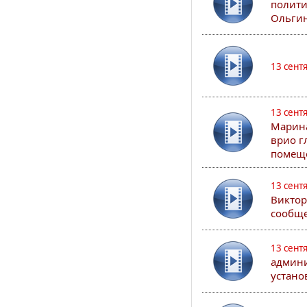
полити
Ольгин
13 сент
13 сент
Марина
врио г
помеще
13 сент
Виктор
сообще
13 сент
админи
устано