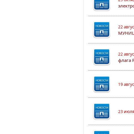
электр
22 авгу
МУНИЦ
22 авгу
флага 
19 авгу
23 июля