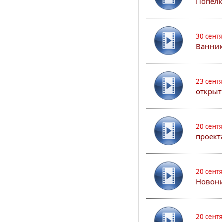
Попел
30 сент
Ванник
23 сент
открыт
20 сент
проект
20 сент
Новони
20 сент