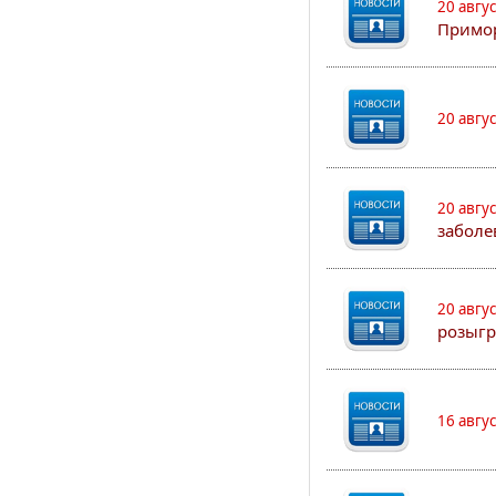
20 авгу
Примо
20 авгу
20 авгу
заболе
20 авгу
розыгр
16 авгу