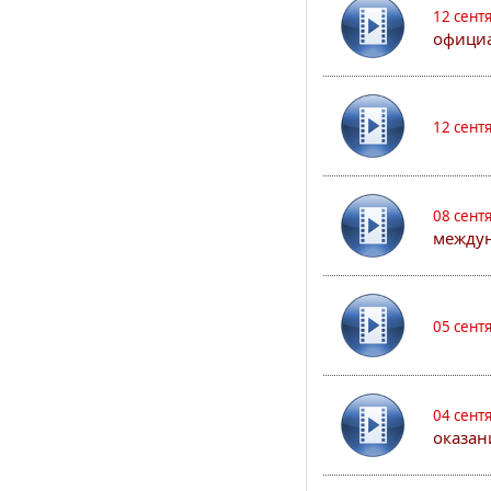
12 сент
официа
12 сент
08 сент
междун
05 сент
04 сент
оказан