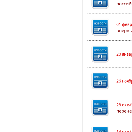
россий
01 февр
впервы
20 янва
26 нояб
28 октя
перене
14 октя