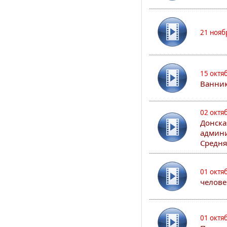
21 нояб
15 октя
Ванни
02 октя
Донска
админи
Средня
01 октя
челове
01 октя