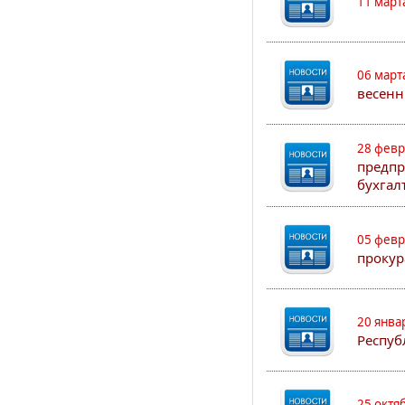
11 март
06 март
весенн
28 февр
предпр
бухгал
05 февр
прокур
20 янва
Респуб
25 октя