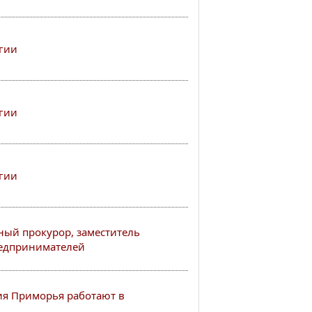
гии
гии
гии
ный прокурор, заместитель
редпринимателей
я Приморья работают в