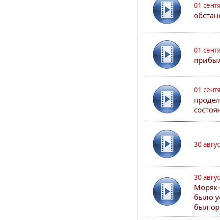
01 сент
обстан
01 сент
прибыл
01 сент
продел
состоя
30 авгу
30 авгу
Моряк-
было у
был ор