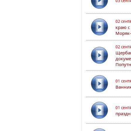
03 сент
02 сент
краю с
Моряк
02 сент
Щербак
докуме
Попутн
01 сент
Ванник
01 сент
праздн