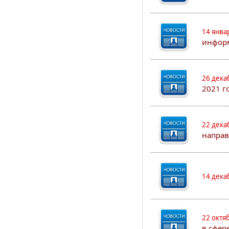
14 янва
информ
26 дека
2021 г
22 дека
направ
14 дека
22 октя
в сфер