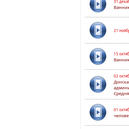
31 дека
Ванник
21 нояб
15 октя
Ванни
02 октя
Донска
админи
Средня
01 октя
челове