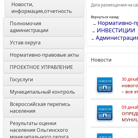
Новости, 
Дата размещения на сай
информация,отчетность
Вернуться назад:
Нормативно-п
Полномочия 
←
ИНВЕСТИЦИИ
администрации
←
Администраци
←
Устав округа
Нормативно-правовые акты
Новости
ПРОЕКТНОЕ УПРАВЛЕНИЕ
Госуслуги
30 дека
нового
Муниципальный контроль
– все 
Всероссийская перепись 
09 дека
населения
ОПРЕД
МУНИЦ
Результаты оценки 
населения Ольгинского 
муниципального округа 