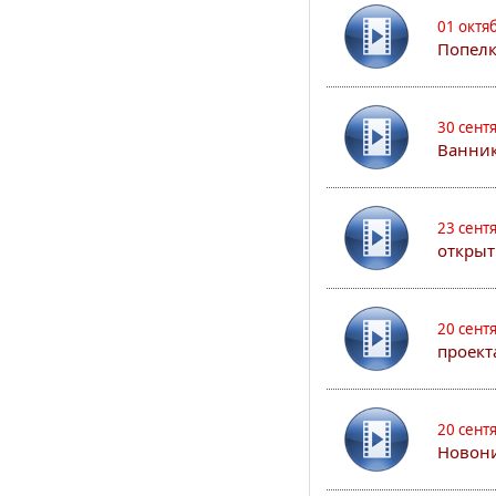
01 октя
Попел
30 сент
Ванник
23 сент
открыт
20 сент
проект
20 сент
Новони