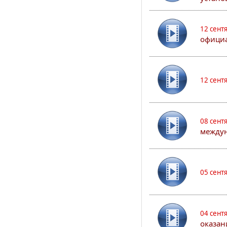
12 сент
официа
12 сент
08 сент
междун
05 сент
04 сент
оказан