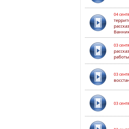
04 сент
террит
расска
Ванник
03 сент
расска
работы
03 сент
восста
03 сент