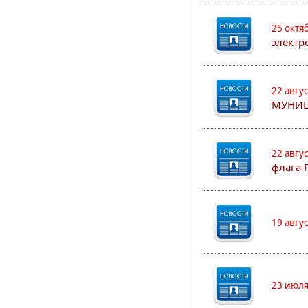
25 октя
электр
22 авгу
МУНИЦ
22 авгу
флага 
19 авгу
23 июля