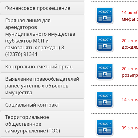
Финансовое просвещение
14 октя
мифы о
Горячая линия для 
арендаторов 
муниципального имущества 
(субъектов МСП и 
20 сент
дождям
самозанятых граждан) 8 
(42376) 91344
Контрольно-счетный орган 
20 сент
розыгр
Выявление правообладателей 
ранее учтенных объектов 
имущества
14 сент
Социальный контракт
Территориальное 
общественное 
09 сент
самоуправление (ТОС)