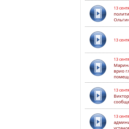
13 сент
полити
Ольгин
13 сент
13 сент
Марина
врио г
помеще
13 сент
Виктор
сообще
13 сент
админи
устано