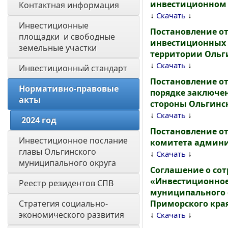
инвестиционном 
Контактная информация
↓
↓
Скачать
Инвестиционные 
Постановление от
площадки  и свободные 
инвестиционных 
земельные участки
территории Ольг
↓
↓
Скачать
Инвестиционный стандарт
Постановление от
Нормативно-правовые 
порядке заключе
акты
стороны Ольгинс
↓
↓
Скачать
2024 год
Постановление от
Инвестиционное послание 
комитета админи
главы Ольгинского 
↓
↓
Скачать
муниципального округа
Соглашение о со
«Инвестиционное
Реестр резидентов СПВ
муниципального 
Стратегия социально-
Приморского кра
экономического развития 
↓
↓
Скачать