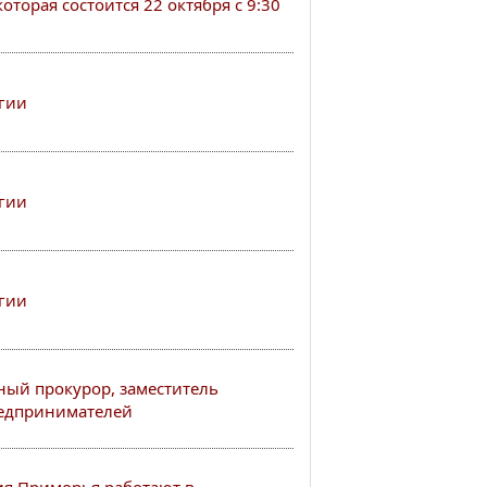
оторая состоится 22 октября с 9:30
гии
гии
гии
ный прокурор, заместитель
редпринимателей