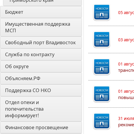
Приморского края
Бюджет
05 авгу
Имущественная поддержка 
МСП
03 авгу
Свободный порт Владивосток
Служба по контракту
01 авгу
Об округе
трансп
Объясняем.РФ
Поддержка СО НКО
01 авгу
повыш
Отдел опеки и 
попечительства 
информирует! 
31 июля
рекоме
Финансовое просвещение