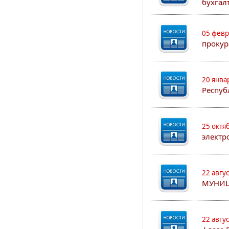
бухгал
05 февр
прокур
20 янва
Респуб
25 октя
электр
22 авгу
МУНИЦ
22 авгу