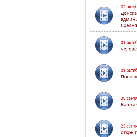
02 октя
Донска
админи
Средня
01 октя
челове
01 октя
Попел
30 сент
Ванник
23 сент
открыт