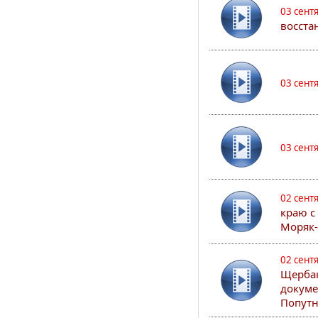
03 сент
восста
03 сент
03 сент
02 сент
краю с
Моряк
02 сент
Щербак
докуме
Попутн