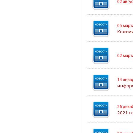
02 авгу
05 март
Кожем
02 март
14 янва
информ
26 дека
2021 г