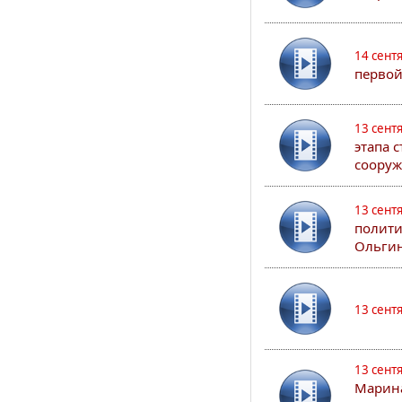
14 сент
первой
13 сент
этапа 
сооруж
13 сент
полити
Ольгин
13 сент
13 сент
Марина