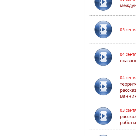
междун
05 сент
04 сент
оказан
04 сент
террит
расска
Ванник
03 сент
расска
работы