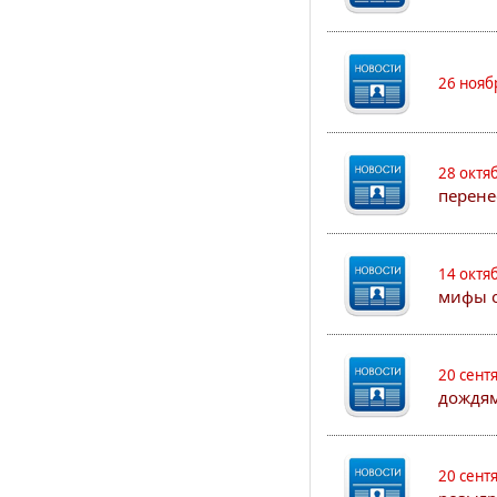
26 нояб
28 октя
перене
14 октя
мифы о
20 сент
дождям
20 сент