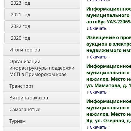
2023 год
Информационное 
2021 год
муниципального и
автобус УАЗ-22069
2022 год
↓
↓
Скачать
Извещение о про
2020 год 
аукцион в электр
Итоги торгов
недвижимого иму
↓
↓
Скачать
Организации 
Информационное 
инфраструктуры поддержки 
муниципального 
МСП в Приморском крае
нежилое, Место н
ул. Маматова, д. 15
Транспорт
↓
↓
Скачать
Витрина заказов 
Информационное 
муниципального 
Самозанятые
нежилое, Место н
Яр, ул. Озерная, д.
Туризм
↓
↓
Скачать