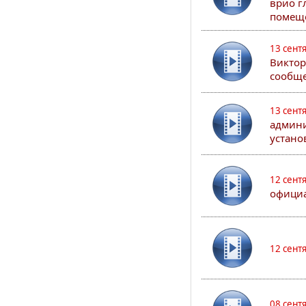
врио г
помеще
13 сент
Виктор
сообще
13 сент
админи
устано
12 сент
официа
12 сент
08 сент