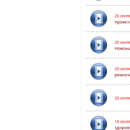
20 сент
проект
20 сент
Новони
20 сент
реализ
20 сент
16 сент
здоров