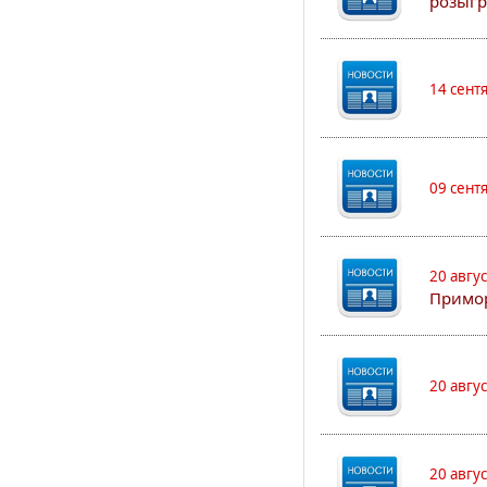
розыгр
14 сент
09 сент
20 авгу
Примо
20 авгу
20 авгу