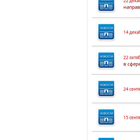
22 дека
направ
14 дека
22 октя
в сфер
24 сент
15 сент