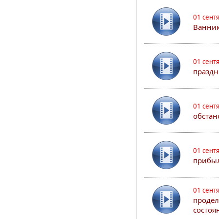
01 сент
Ванник
01 сент
праздн
01 сент
обстан
01 сент
прибыл
01 сент
продел
состоя