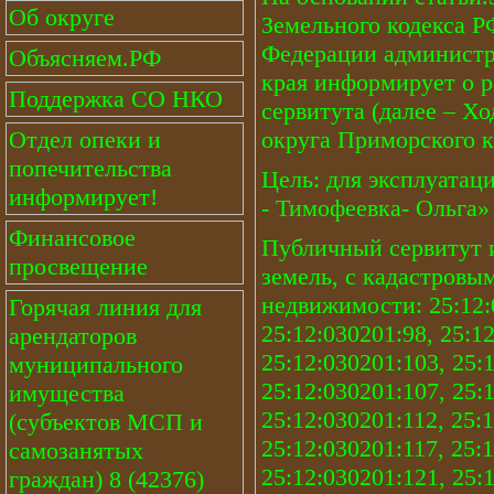
Об округе
Земельного кодекса РФ
Федерации администр
Объясняем.РФ
края информирует о р
Поддержка СО НКО
сервитута (далее – Х
Отдел опеки и
округа Приморского к
попечительства
Цель: для эксплуатац
информирует!
- Тимофеевка- Ольга»
Финансовое
Публичный сервитут и
просвещение
земель, с кадастровы
недвижимости: 25:12:0
Горячая линия для
25:12:030201:98, 25:1
арендаторов
25:12:030201:103, 25:
муниципального
25:12:030201:107, 25:
имущества
25:12:030201:112, 25:
(субъектов МСП и
25:12:030201:117, 25:
самозанятых
25:12:030201:121, 25:
граждан) 8 (42376)