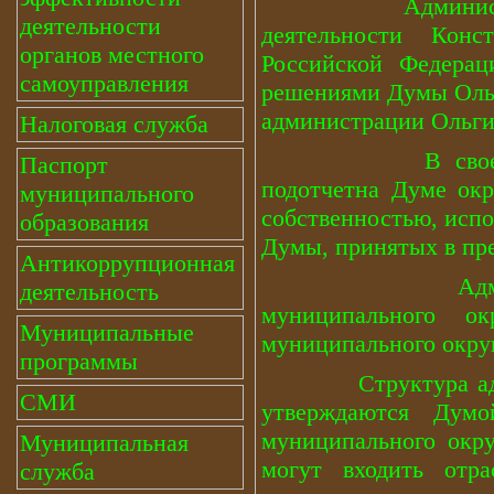
Администрация му
деятельности
деятельности Конс
органов местного
Российской Федерац
самоуправления
решениями Думы Ольг
администрации Ольги
Налоговая служба
В сво
Паспорт
подотчетна Думе окр
муниципального
собственностью, исп
образования
Думы, принятых в пре
Антикоррупционная
Администрацией
деятельность
муниципального о
Муниципальные
муниципального округ
программы
Структура админис
СМИ
утверждаются Думо
муниципального окру
Муниципальная
могут входить отра
служба