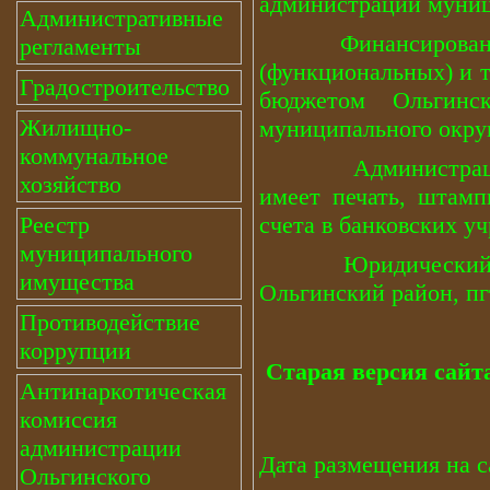
администрации муниц
Административные
Финансирование ад
регламенты
(функциональных) и т
Градостроительство
бюджетом Ольгинс
Жилищно-
муниципального окр
коммунальное
Администрация мун
хозяйство
имеет печать, штамп
Реестр
счета в банковских у
муниципального
Юридический адрес
имущества
Ольгинский район, пгт
Противодействие
коррупции
Старая версия сайта 
Антинаркотическая
комиссия
администрации
Дата размещения на са
Ольгинского