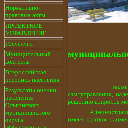
Нормативно-
правовые акты
ПРОЕКТНОЕ
УПРАВЛЕНИЕ
Админи
Госуслуги
муниципальн
Муниципальный
контроль
Всероссийская
перепись населения
является исполн
Результаты оценки
самоуправления, над
населения
решению вопросов ме
Ольгинского
Администрация Оль
муниципального
имеет краткое наимен
округа
эффективности