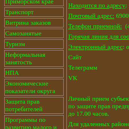
Приморском крае
Находится по адресу
:
Транспорт
Почтовый адрес
:
69009
Витрина заказов
Телефон приемной:
(4
Самозанятые
Горячая линия для с
Туризм
Электронный адрес
:
Неформальная
Сайт
занятость
Телеграмм
НПА
VK
Экономические
показатели округа
Личный прием субъек
Защита прав
по защите прав предп
потребителей
до 17.00 часов.
Программы по
Для удаленных район
развитию малого и