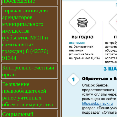
просвещение
Горячая линия для
арендаторов
муниципального
имущества
(субъектов МСП и
самозанятых
граждан) 8 (42376)
91344
Контрольно-счетный
орган
Выявление
правообладателей
ранее учтенных
объектов имущества
Социальный