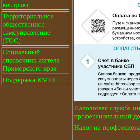
контракт
Территориальное
общественное
самоуправление
(ТОС)
Социальный
справочник жителя
Приморского края
Поддержка КМНС
Налолговая служба ин
профессиональный дох
Налог на профессион