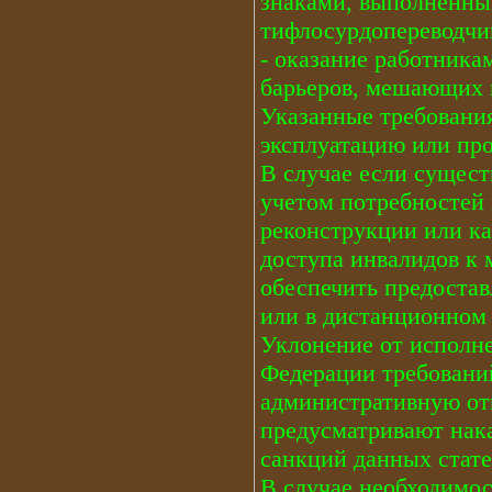
знаками, выполненны
тифлосурдопереводчик
- оказание работник
барьеров, мешающих 
Указанные требования
эксплуатацию или пр
В случае если сущес
учетом потребностей 
реконструкции или к
доступа инвалидов к 
обеспечить предостав
или в дистанционном
Уклонение от исполн
Федерации требований
административную отв
предусматривают нака
санкций данных статей
В случае необходимо