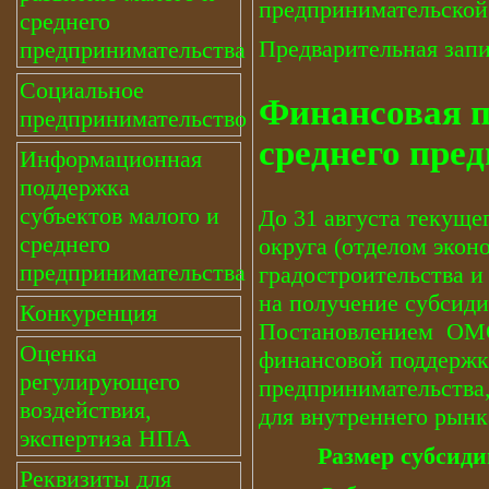
предпринимательской
среднего
Предварительная запи
предпринимательства
Социальное
Финансовая п
предпринимательство
среднего пре
Информационная
поддержка
субъектов малого и
До 31 августа текуще
среднего
округа (отделом эко
предпринимательства
градостроительства и
на получение субсид
Конкуренция
Постановлением ОМО 
Оценка
финансовой поддержки
регулирующего
предпринимательства
воздействия,
для внутреннего рынк
экспертиза НПА
Размер субсидии
Реквизиты для