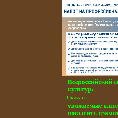
Всероссийский с
культур»
↓
Скачать
↓
уважаемые жител
повысить грамот