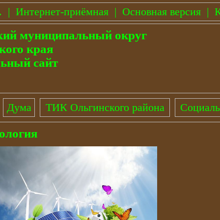
.
|
Интернет-приёмная
|
Основная версия
|
К
кий муниципальный округ
кого края
ьный сайт
Дума
ТИК Ольгинского района
Социаль
ология