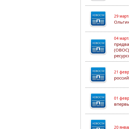
29 март
Ольгин
04 март
предва
(ОВОС)
ресурс
21 февр
россий
01 февр
впервы
20 янва