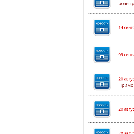
розыгр
14 сент
09 сент
20 авгу
Примо
20 авгу
20 авгу