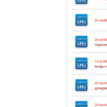
26 нояб
28 октя
перен
14 октя
мифы о
20 сент
дождя
20 сент