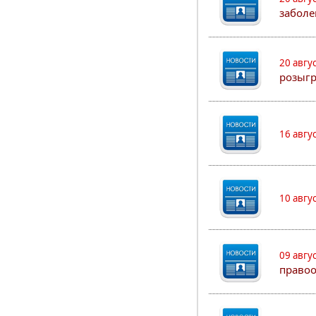
заболе
20 авгу
розыг
16 авгу
10 авгу
09 авгу
правоо