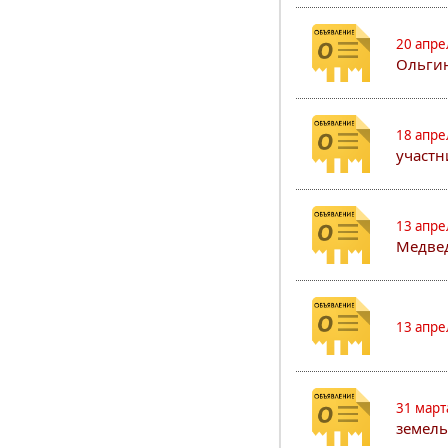
20 апре
Ольгин
18 апре
участн
13 апре
Медвед
13 апре
31 март
земель