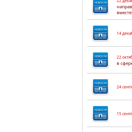
22 дека
направ
вместе
14 дека
22 октя
в сфер
24 сент
15 сент