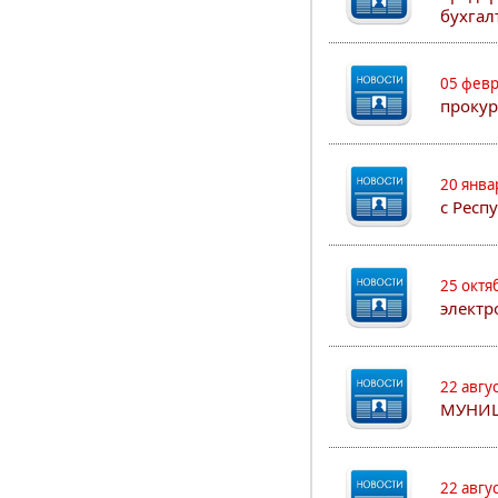
бухгал
05 февр
прокур
20 янва
с Респ
25 октя
электр
22 авгу
МУНИ
22 авгу