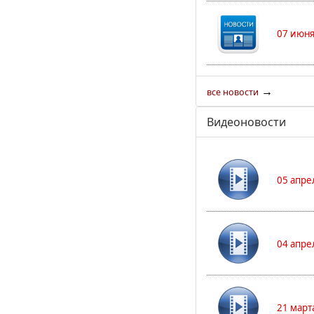
07 июня
→
все новости
Видеоновости
05 апре
04 апре
21 март