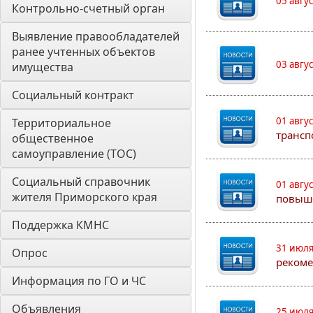
05 авгу
Контрольно-счетный орган 
Выявление правообладателей 
ранее учтенных объектов 
03 авгу
имущества
Социальный контракт
01 авгу
Территориальное 
трансп
общественное 
самоуправление (ТОС)
Социальный справочник 
01 авгу
жителя Приморского края
повыш
Поддержка КМНС
31 июля
Опрос
рекоме
Информация по ГО и ЧС
Объявления
25 июля