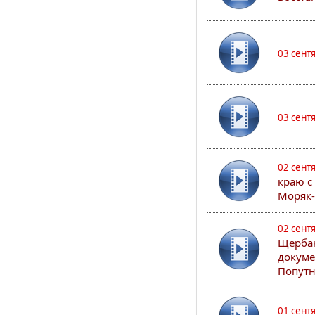
03 сент
03 сент
02 сент
краю с
Моряк
02 сент
Щербак
докуме
Попутн
01 сент