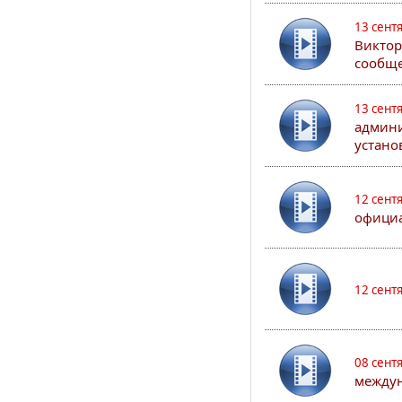
13 сент
Виктор
сообще
13 сент
админи
устано
12 сент
официа
12 сент
08 сент
междун