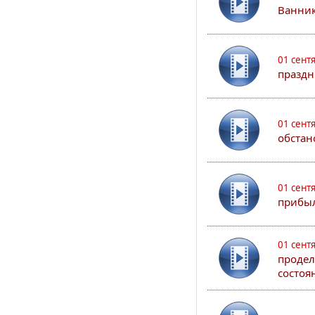
Ванник
01 сент
праздн
01 сент
обстан
01 сент
прибыл
01 сент
продел
состоя