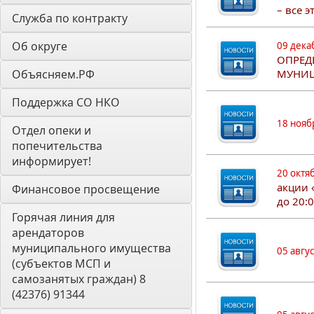
– все 
Служба по контракту
Об округе
09 дека
ОПРЕД
Объясняем.РФ
МУНИЦ
Поддержка СО НКО
18 нояб
Отдел опеки и 
попечительства 
информирует! 
20 октя
акции 
Финансовое просвещение
до 20:
Горячая линия для 
арендаторов 
муниципального имущества 
05 авгу
(субъектов МСП и 
самозанятых граждан) 8 
(42376) 91344