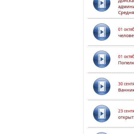
Донска
админи
Средня
01 октя
челове
01 октя
Попел
30 сент
Ванник
23 сент
открыт