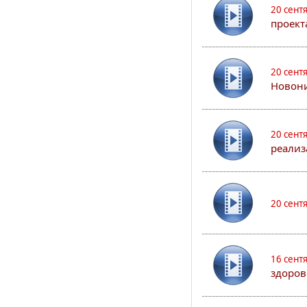
20 сент
проект
20 сент
Новони
20 сент
реализ
20 сент
16 сент
здоров