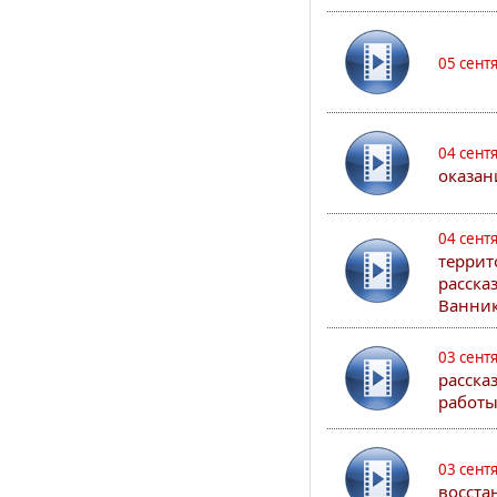
05 сент
04 сент
оказан
04 сент
террит
расска
Ванник
03 сент
расска
работы
03 сент
восста