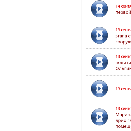
14 сент
первой
13 сент
этапа 
сооруж
13 сент
полити
Ольгин
13 сент
13 сент
Марина
врио г
помеще