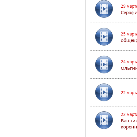
29 март
Сераф
25 март
общекр
24 март
Ольгин
22 март
22 март
Ванник
коренн