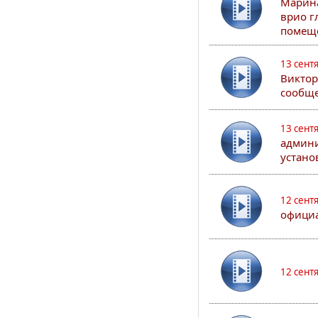
Марина
врио г
помеще
13 сент
Виктор
сообще
13 сент
админи
устано
12 сент
официа
12 сент