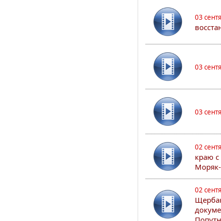
03 сент
восста
03 сент
03 сент
02 сент
краю с
Моряк
02 сент
Щербак
докуме
Попутн