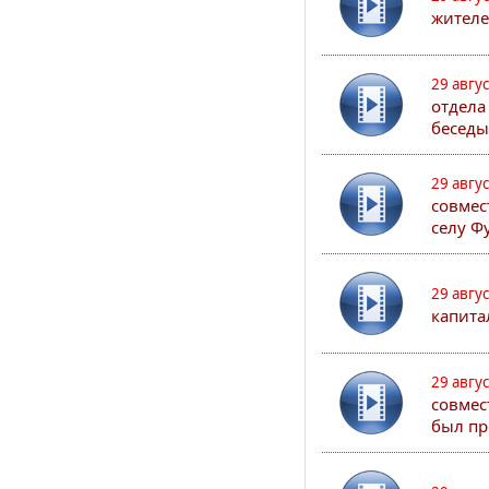
жителе
29 авгу
отдела
беседы
29 авгу
совмес
селу Ф
29 авгу
капита
29 авгу
совмес
был пр