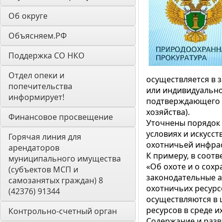
Об округе
Объясняем.РФ
Поддержка СО НКО
Отдел опеки и 
осуществляется в 
попечительства 
или индивидуально
информирует! 
подтверждающего з
хозяйства).
Финансовое просвещение
Уточнены порядок 
условиях и искусс
Горячая линия для 
охотничьей инфрас
арендаторов 
К примеру, в соот
муниципального имущества 
«Об охоте и о сох
(субъектов МСП и 
законодательные а
самозанятых граждан) 8 
охотничьих ресурс
(42376) 91344
осуществляются в 
ресурсов в среде и
Контрольно-счетный орган 
Содержание и разв