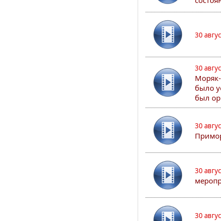
состоя
30 авгу
30 авгу
Моряк-
было у
был ор
30 авгу
Примор
30 авгу
меропр
30 авгу