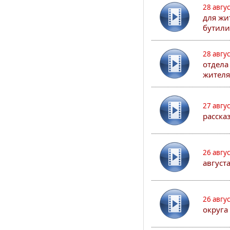
28 авгу
для жи
бутили
28 авгу
отдела
жителя
27 авгу
расска
26 авгу
август
26 авгу
округа