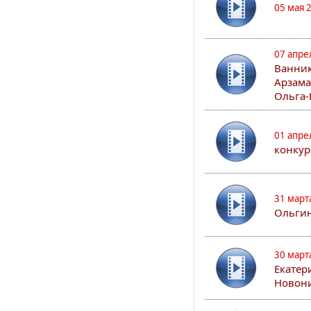
05 мая 
07 апре
Ванник
Арзама
Ольга-
01 апре
конкур
31 март
Ольгин
30 март
Екатер
Новон