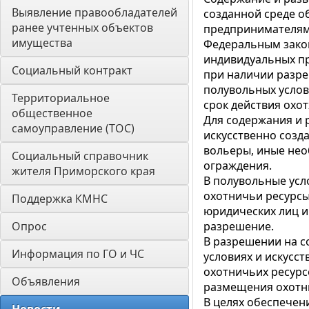
Выявление правообладателей 
созданной среде 
ранее учтенных объектов 
предпринимателями
имущества
Федеральным закон
индивидуальных пр
Социальный контракт
при наличии разре
полувольных услов
Территориальное 
срок действия охо
общественное 
Для содержания и 
самоуправление (ТОС)
искусственно созд
вольеры, иные нео
Социальный справочник 
ограждения.
жителя Приморского края
В полувольные усл
охотничьи ресурсы
Поддержка КМНС
юридических лиц 
Опрос
разрешение.
В разрешении на с
Информация по ГО и ЧС
условиях и искусс
охотничьих ресурс
Объявления
размещения охотни
В целях обеспечен