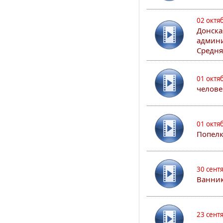
02 октя
Донска
админи
Средня
01 октя
челове
01 октя
Попел
30 сент
Ванник
23 сент