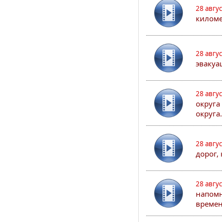
28 авгу
киломе
28 авгу
эвакуа
28 авгу
округа
округа.
28 авгу
дорог,
28 авгу
напомн
времен