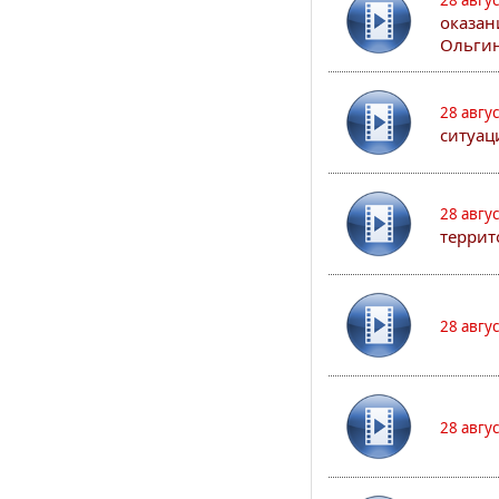
28 авгу
оказан
Ольгин
28 авгу
ситуац
28 авгу
террит
28 авгу
28 авгу