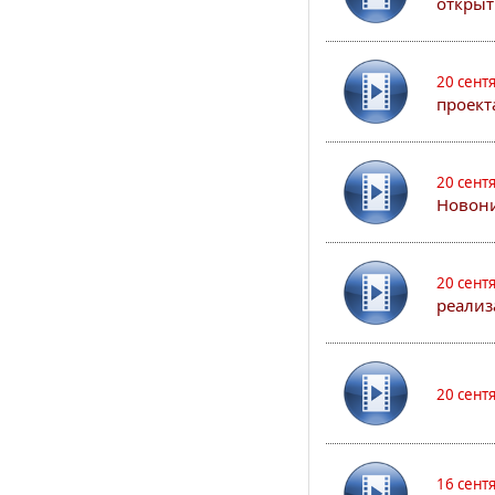
открыт
20 сент
проект
20 сент
Новони
20 сент
реализ
20 сент
16 сент