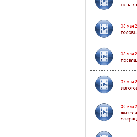
неравн
08 мая 
годовщ
08 мая 
посвя
07 мая 
изгото
06 мая 
жителя
опера