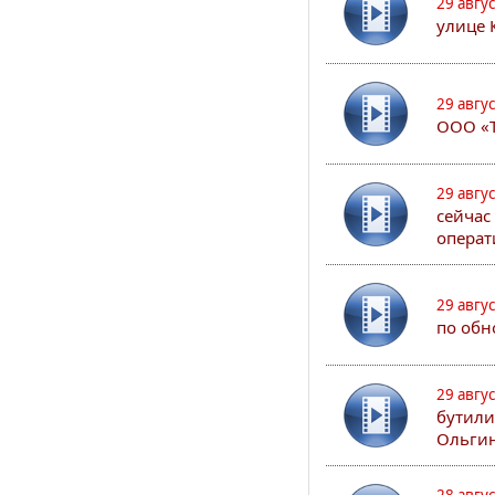
29 авгу
улице 
29 авгу
ООО «Т
29 авгу
сейчас
операт
29 авгу
по обн
29 авгу
бутили
Ольгин