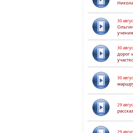
Никола
30 авгу
Ольгин
учения
30 авгу
дорог 
участк
30 авгу
маршру
29 авгу
расска
29 авгу