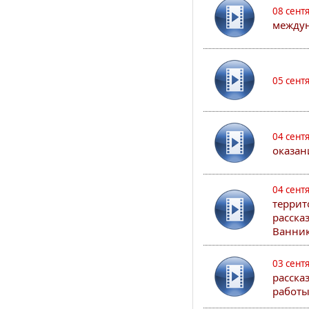
08 сент
междун
05 сент
04 сент
оказан
04 сент
террит
расска
Ванник
03 сент
расска
работы