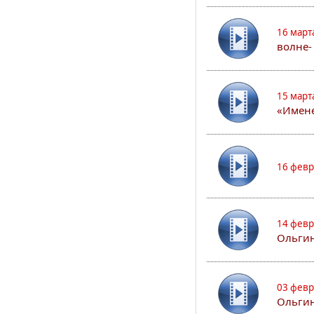
16 март
волне-
15 март
«Имене
16 февр
14 февр
Ольгин
03 февр
Ольгин