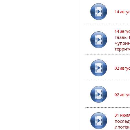
14 авгу
14 авгу
главы 
Чуприн
террит
02 авгу
02 авгу
31 июля
послед
ипотек