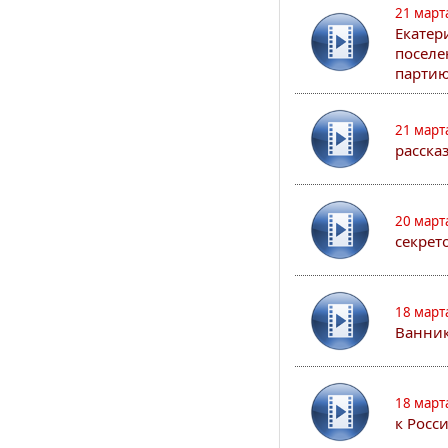
21 март
Екатер
поселе
партию
21 март
расска
20 март
секрет
18 март
Ванник
18 март
к Росс