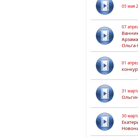
05 мая 
07 апре
Ванник
Арзама
Ольга-
01 апре
конкур
31 март
Ольгин
30 март
Екатер
Новон