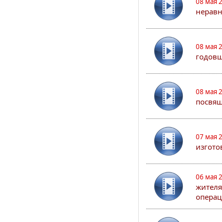
08 мая 
неравн
08 мая 
годовщ
08 мая 
посвя
07 мая 
изгото
06 мая 
жителя
опера