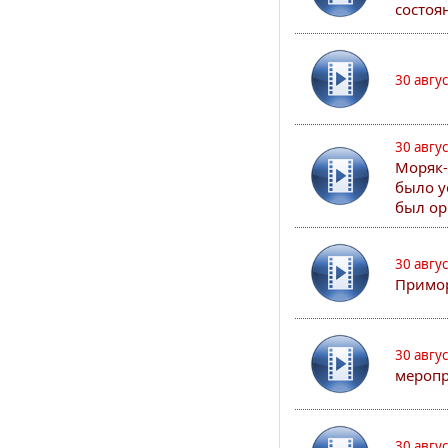
состоя
30 авгу
30 авгу
Моряк-
было у
был ор
30 авгу
Примор
30 авгу
меропр
30 авгу