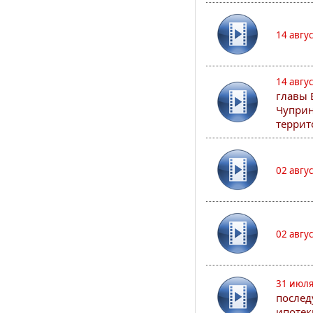
14 авгу
14 авгу
главы 
Чуприн
террит
02 авгу
02 авгу
31 июля
послед
ипотек