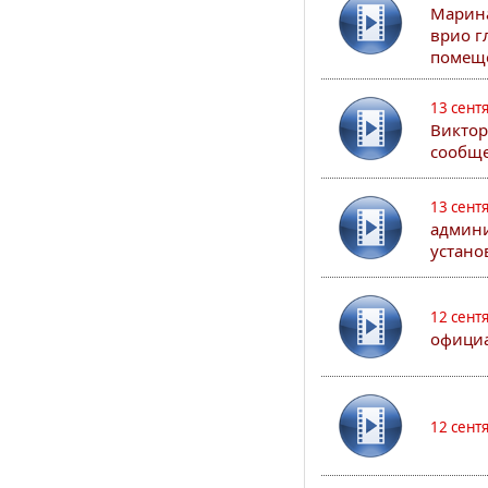
Марина
врио г
помеще
13 сент
Виктор
сообще
13 сент
админи
устано
12 сент
официа
12 сент