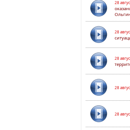
28 авгу
оказан
Ольгин
28 авгу
ситуац
28 авгу
террит
28 авгу
28 авгу