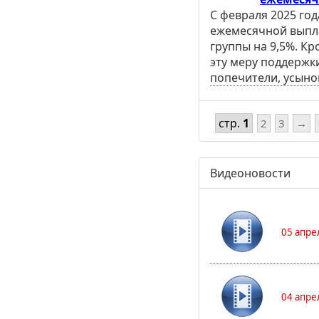
С февраля 2025 го
ежемесячной выпла
группы на 9,5%. Кр
эту меру поддержк
попечители, усыно
стр.
1
2
3
→
Видеоновости
05 апре
04 апре