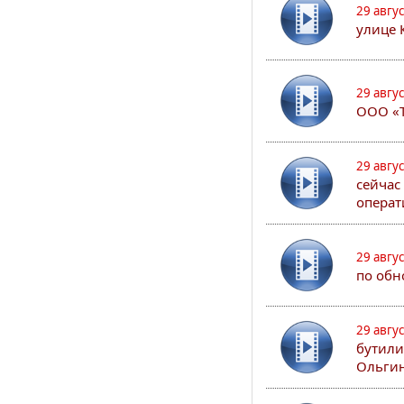
29 авгу
улице 
29 авгу
ООО «Т
29 авгу
сейчас
операт
29 авгу
по обн
29 авгу
бутили
Ольгин