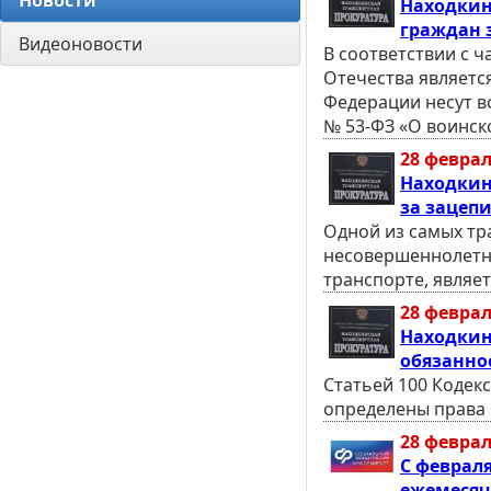
Новости
Находкин
граждан 
Видеоновости
В соответствии с 
Отечества являетс
Федерации несут в
№ 53-ФЗ «О воинско
28 феврал
Находкин
за зацеп
Одной из самых тр
несовершеннолетн
транспорте, являет
28 феврал
Находкин
обязанно
Статьей 100 Кодек
определены права 
28 феврал
С феврал
ежемесяч