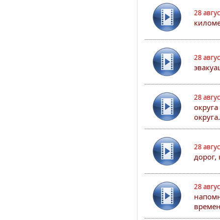
28 авгу
киломе
28 авгу
эвакуа
28 авгу
округа
округа.
28 авгу
дорог,
28 авгу
напомн
времен