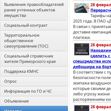
Выявление правообладателей 
28 феврал
ранее учтенных объектов 
Перерасч
имущества
Тарифы на
2025 года. В ПАО «
Социальный контракт
В связи с приняты
доставке квитанци
Территориальное 
платежи.
общественное 
28 феврал
самоуправление (ТОС)
Находкинс
сделать 
Социальный справочник 
спецсредства ис
жителя Приморского края
дебошира на борт
Поддержка КМНС
В соответствии с п
безопасности поле
Опрос
экипажа воздушног
которые своими де
Информация по ГО и ЧС
либо угрозу жизни
распоряжениям ко
Объявления
28 феврал