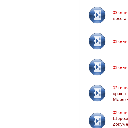
03 сент
восста
03 сент
03 сент
02 сент
краю с
Моряк
02 сент
Щербак
докуме