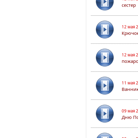
сестер
12 мая 
Крючо
12 мая 
пожар
11 мая 
Ванник
09 мая 
Дню По