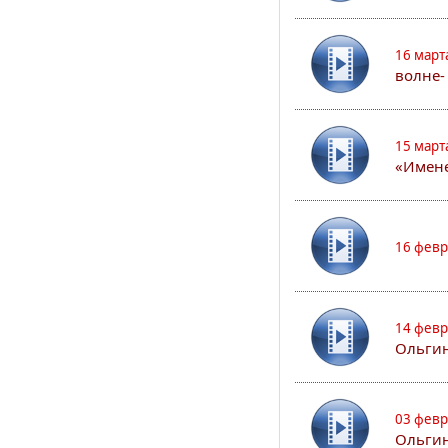
16 март
волне-
15 март
«Имене
16 февр
14 февр
Ольгин
03 февр
Ольгин