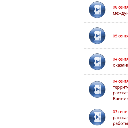
08 сент
междун
05 сент
04 сент
оказан
04 сент
террит
расска
Ванник
03 сент
расска
работы