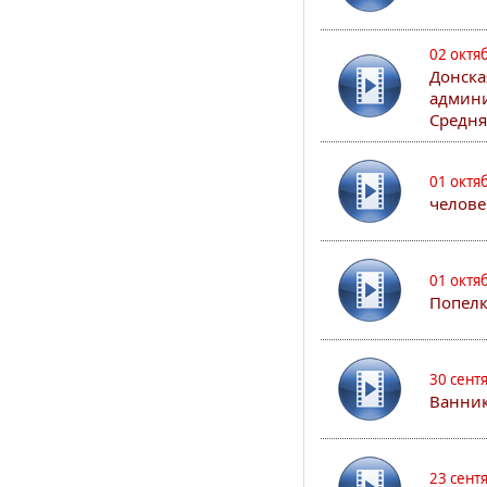
02 октя
Донска
админи
Средня
01 октя
челове
01 октя
Попел
30 сент
Ванник
23 сент