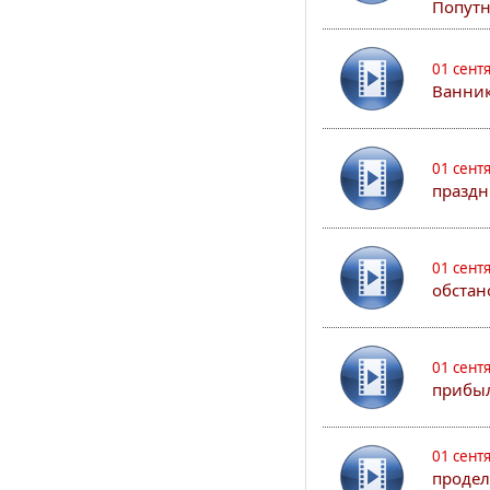
Попутн
01 сент
Ванник
01 сент
праздн
01 сент
обстан
01 сент
прибыл
01 сент
продел