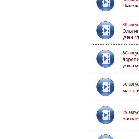
Никола
30 авгу
Ольгин
учения
30 авгу
дорог 
участк
30 авгу
маршру
29 авгу
расска