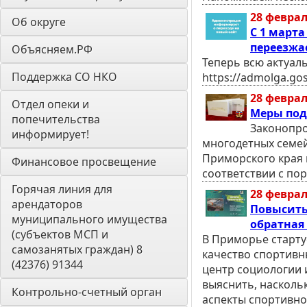
28 феврал
Об округе
С 1 март
переезжае
Объясняем.РФ
Теперь всю актуал
Поддержка СО НКО
https://admolga.gos
28 феврал
Отдел опеки и 
Меры под
попечительства 
Законопро
информирует! 
многодетных семей
Приморского края 
Финансовое просвещение
соответствии с по
Горячая линия для 
28 феврал
арендаторов 
Повысить
муниципального имущества 
обратная 
(субъектов МСП и 
В Приморье старту
самозанятых граждан) 8 
качество спортивн
(42376) 91344
центр социологии 
выяснить, насколь
Контрольно-счетный орган 
аспекты спортивно