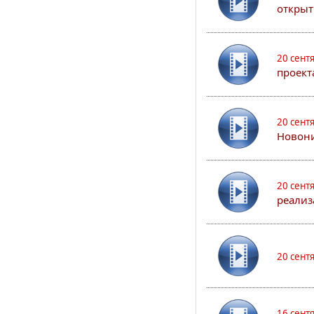
открыт
20 сент
проект
20 сент
Новони
20 сент
реализ
20 сент
16 сент