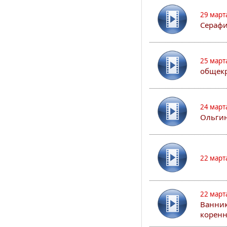
29 март
Сераф
25 март
общекр
24 март
Ольгин
22 март
22 март
Ванник
коренн