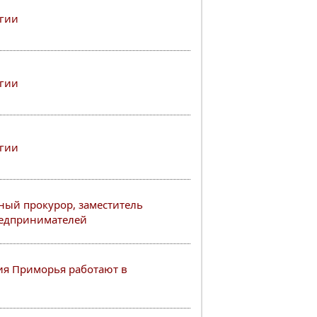
ргии
ргии
ргии
ный прокурор, заместитель
редпринимателей
я Приморья работают в