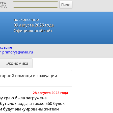
воскресенье
09 августа 2026 года
Официальный сайт
ссылке
_primorye@mail.ru
Экономика
итарной помощи и эвакуации
28 августа 2023 года
у краю была загружена
утылок воды, а также 560 булок
ти будут эвакуированы жители