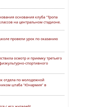
нования основания клуба "Тропа
классов на центральном стадионе.
школе провели урок по оказанию
ствила осмотр и приемку третьего
 физкультурно-спортивного
ик отдела по молодежной
ьником штаба "Юнармия" в
ся с его жителей!