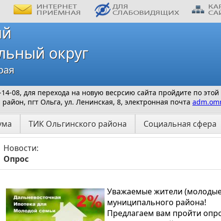
ий
льный округ
рая
 9-14-08, для перехода на новую весрсию сайта пройдите по этой
айон, пгт Ольга, ул. Ленинская, 8, электронная почта
adm.omr
ума
ТИК Ольгинского района
Социальная сфера
Новости:
Опрос
Уважаемые жители (молодые
муниципального района!
Предлагаем вам пройти опро