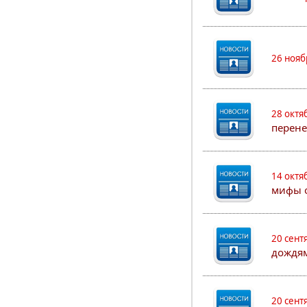
26 нояб
28 октя
перен
14 октя
мифы о
20 сент
дождя
20 сент