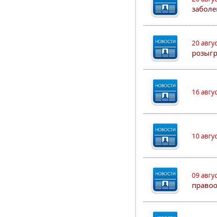
заболе
20 авгу
розыг
16 авгу
10 авгу
09 авгу
правоо