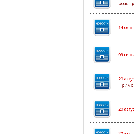
розыгр
14 сент
09 сент
20 авгу
Примо
20 авгу
20 авгу