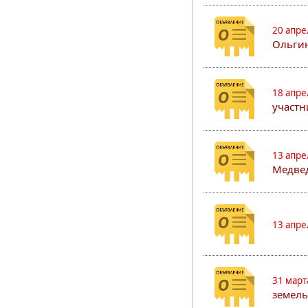
20 апре
Ольгин
18 апре
участн
13 апре
Медвед
13 апре
31 март
земель