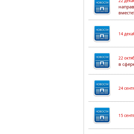
22 дека
направ
вместе
14 дека
22 октя
в сфер
24 сент
15 сент