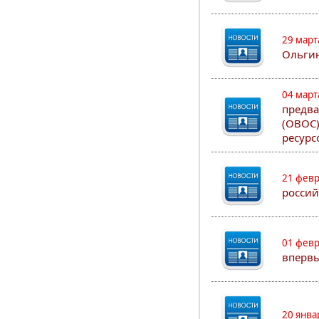
29 март
Ольгин
04 март
предва
(ОВОС)
ресурс
21 февр
россий
01 февр
впервы
20 янва