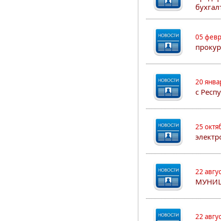
бухгал
05 февр
прокур
20 янва
с Респ
25 октя
электр
22 авгу
МУНИ
22 авгу