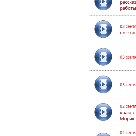
расска
работы
03 сент
восста
03 сент
03 сент
02 сент
краю с
Моряк
02 сент