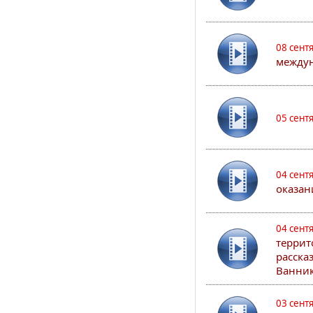
08 сент
междун
05 сент
04 сент
оказан
04 сент
террит
расска
Ванник
03 сент