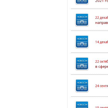
2021 г
22 дека
направ
14 дека
22 октя
в сфер
24 сент
15 сент