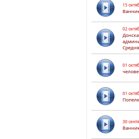
15 октя
Ванни
02 октя
Донска
админи
Средня
01 октя
челове
01 октя
Попел
30 сент
Ванник