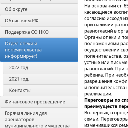
На основании ст. 6
Об округе
касающиеся воспит
согласию исходя из
Объясняем.РФ
при наличии разно
разногласий в орга
Поддержка СО НКО
Органы опеки и по
Отдел опеки и 
полномочиями рас
попечительства 
осуществлении свои
информирует! 
попечительства, о
устные или письм
2022 год
разногласий. При 
ребенка. При необ
2021 год.
разрешения конфли
и попечительства 
Контакты
реализации.
Переговоры по с
Финансовое просвещение
преимуществ пер
Во-первых, в проц
Горячая линия для 
семьи. Переговоры
арендаторов 
изменившихся семе
муниципального имущества 