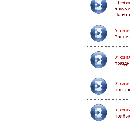
Щербак
докуме
Попутн
01 сент
Ванник
01 сент
праздн
01 сент
обстан
01 сент
прибыл