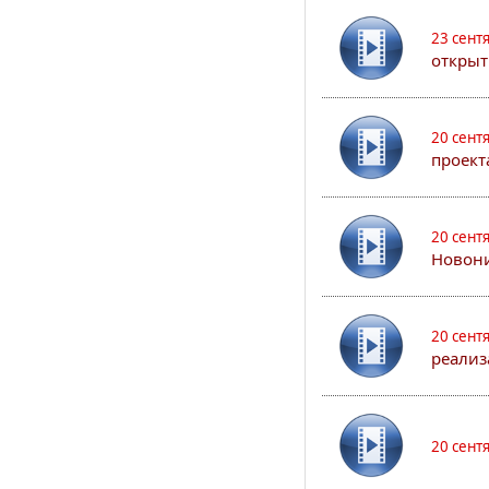
23 сент
открыт
20 сент
проект
20 сент
Новони
20 сент
реализ
20 сент