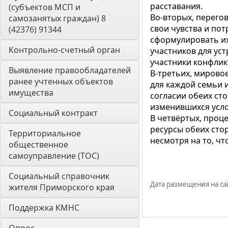
расставания.
(субъектов МСП и 
Во-вторых, перего
самозанятых граждан) 8 
свои чувства и по
(42376) 91344
сформулировать их
Контрольно-счетный орган 
участников для ус
участники конфликт
Выявление правообладателей 
В-третьих, мирово
ранее учтенных объектов 
для каждой семьи 
имущества
согласии обеих ст
изменившихся усло
Социальный контракт
В четвёртых, проц
ресурсы обеих сто
Территориальное 
несмотря на то, чт
общественное 
самоуправление (ТОС)
Социальный справочник 
Дата размещения на сай
жителя Приморского края
Поддержка КМНС