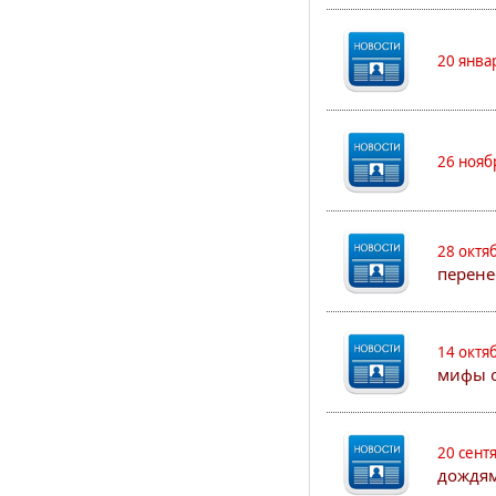
20 янва
26 нояб
28 октя
перене
14 октя
мифы о
20 сент
дождям