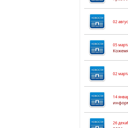
02 авгу
05 март
Кожем
02 март
14 янва
информ
26 дека