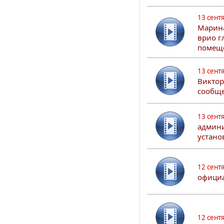
13 сент
Марина
врио г
помеще
13 сент
Виктор
сообще
13 сент
админи
устано
12 сент
официа
12 сент