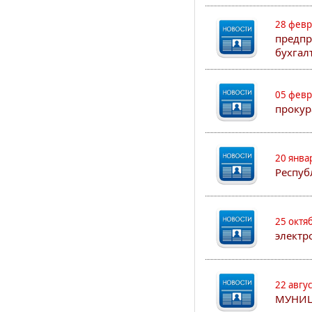
28 февр
предпр
бухгал
05 февр
прокур
20 янва
Респуб
25 октя
электр
22 авгу
МУНИЦ