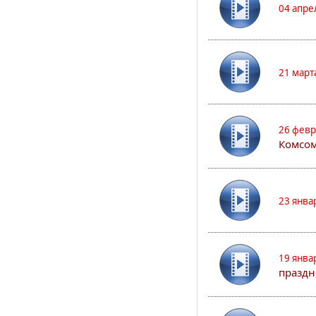
04 апре
21 март
26 февр
Комсом
23 янва
19 янва
праздн