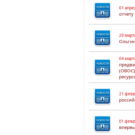
01 апре
отчету
29 март
Ольгин
04 март
предва
(ОВОС)
ресурс
21 февр
россий
01 февр
впервы