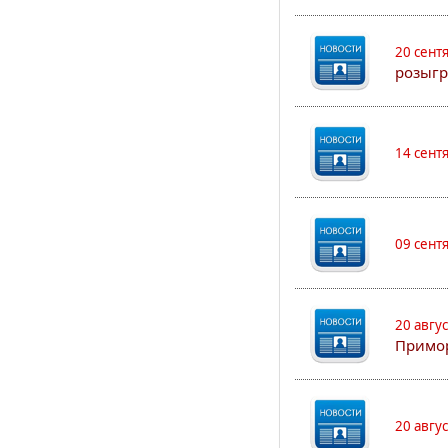
20 сент
розыгр
14 сент
09 сент
20 авгу
Примо
20 авгу