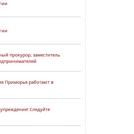
гии
гии
ный прокурор, заместитель
редпринимателей
я Приморья работают в
упреждение! Следуйте