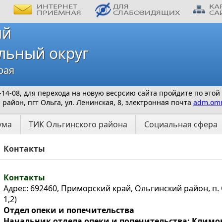
ий
льный округ
рая
 9-14-08, для перехода на новую весрсию сайта пройдите по этой
айон, пгт Ольга, ул. Ленинская, 8, электронная почта
adm.omr
ума
ТИК Ольгинского района
Социальная сфера
Контакты
Контакты
Адрес: 692460, Приморский край, Ольгинский район, п. О
1,2)
Отдел опеки и попечительства
Начальник отдела опеки и попечительства:
Климов