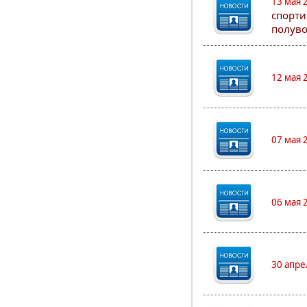
13 мая 
спорти
полуво
12 мая 
07 мая 
06 мая 
30 апре