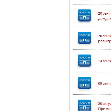
20 сент
дождя
20 сент
розыгр
14 сент
09 сент
20 авгу
Примо