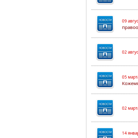
09 авгу
правоо
02 авгу
05 март
Кожем
02 март
14 янва