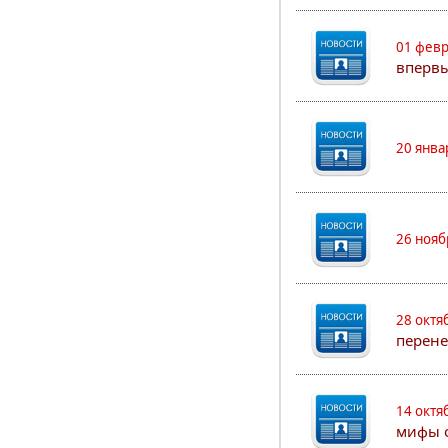
01 февр
впервы
20 янва
26 нояб
28 октя
перен
14 октя
мифы о