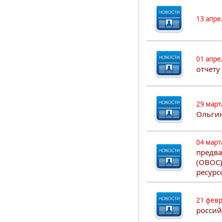
13 апре
01 апре
отчету
29 март
Ольгин
04 март
предва
(ОВОС)
ресурс
21 февр
россий