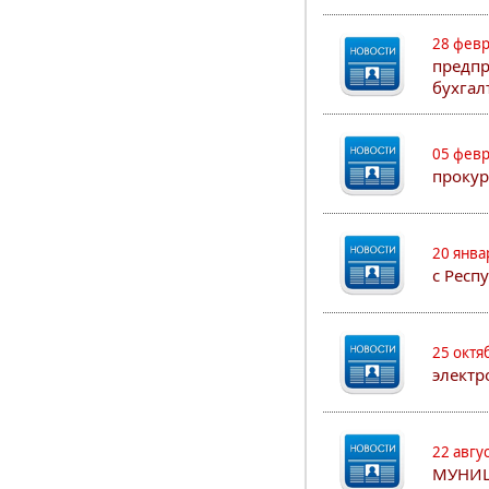
28 февр
предпр
бухгал
05 февр
прокур
20 янва
с Респ
25 октя
электр
22 авгу
МУНИ