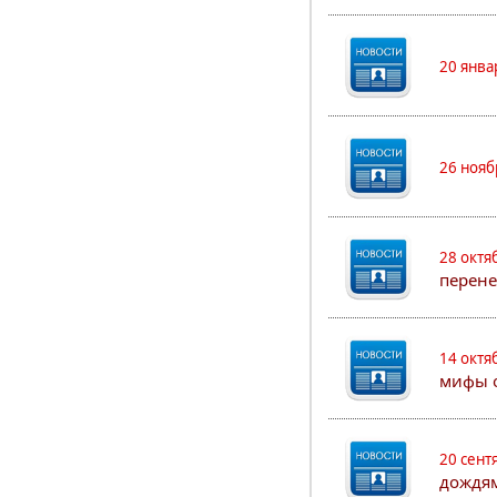
20 янва
26 нояб
28 октя
перен
14 октя
мифы о
20 сент
дождя