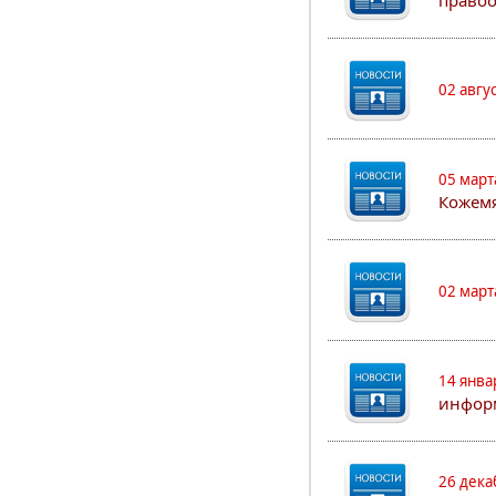
правоо
02 авгу
05 март
Кожем
02 март
14 янва
информ
26 дека