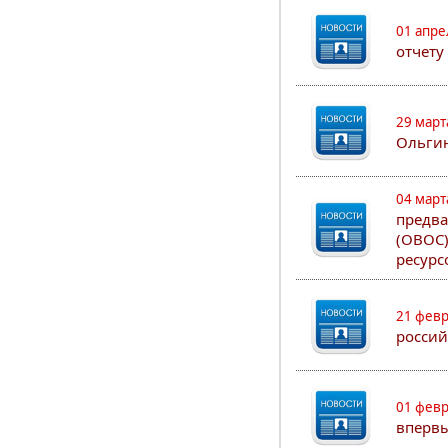
01 апре
отчету
29 март
Ольгин
04 март
предва
(ОВОС)
ресурс
21 февр
россий
01 февр
впервы