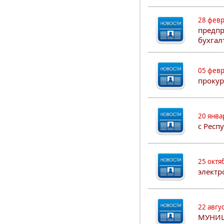
28 февр
предпр
бухгал
05 февр
прокур
20 янва
с Респ
25 октя
электр
22 авгу
МУНИ