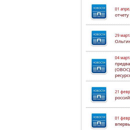
01 апре
отчету
29 март
Ольгин
04 март
предва
(ОВОС)
ресурс
21 февр
россий
01 февр
впервы