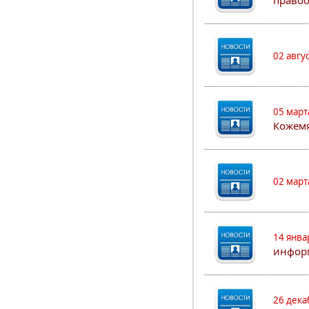
правоо
02 авгу
05 март
Кожем
02 март
14 янва
информ
26 дека