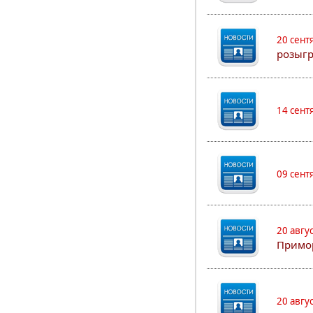
20 сент
розыгр
14 сент
09 сент
20 авгу
Примо
20 авгу