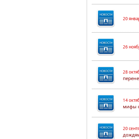
20 янва
26 нояб
28 октя
перен
14 октя
мифы о
20 сент
дождя