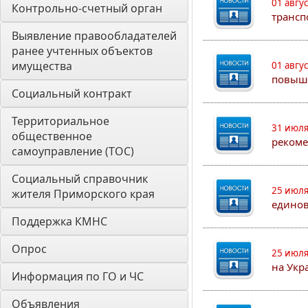
01 авгу
Контрольно-счетный орган 
трансп
Выявление правообладателей 
ранее учтенных объектов 
имущества
01 авгу
повыш
Социальный контракт
Территориальное 
31 июля
общественное 
рекоме
самоуправление (ТОС)
Социальный справочник 
25 июля
жителя Приморского края
едино
Поддержка КМНС
Опрос
25 июля
на Укр
Информация по ГО и ЧС
Объявления