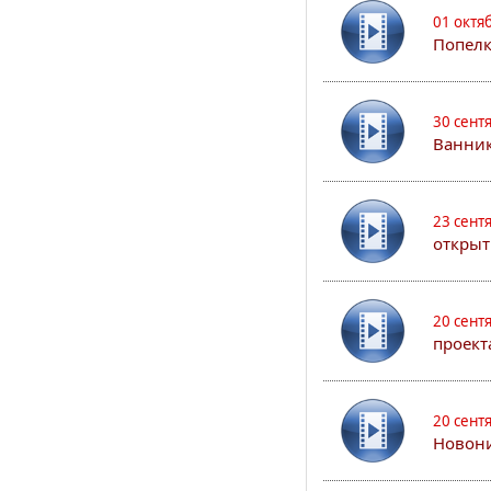
01 октя
Попел
30 сент
Ванник
23 сент
открыт
20 сент
проект
20 сент
Новони