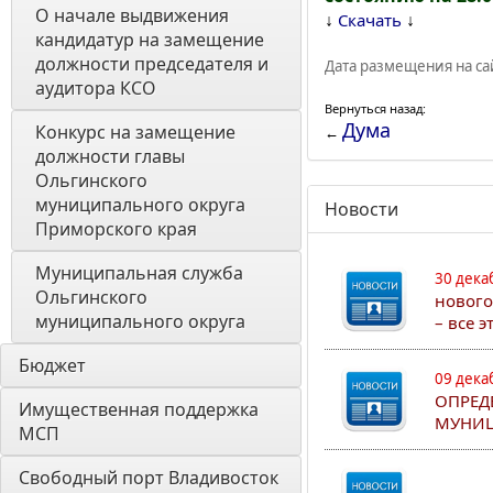
О начале выдвижения 
↓
↓
Скачать
кандидатур на замещение 
должности председателя и 
Дата размещения на сай
аудитора КСО
Вернуться назад:
Дума
Конкурс на замещение 
←
должности главы 
Ольгинского 
муниципального округа 
Новости
Приморского края
Муниципальная служба 
30 дека
Ольгинского 
нового
муниципального округа
– все 
Бюджет
09 дека
ОПРЕД
Имущественная поддержка 
МУНИЦ
МСП
Свободный порт Владивосток