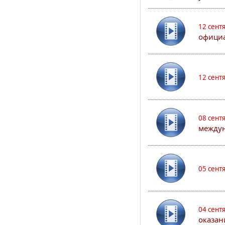
12 сент
официа
12 сент
08 сент
междун
05 сент
04 сент
оказан