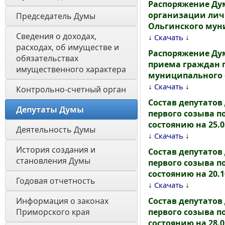
Распоряжение Дум
организации лич
Председатель Думы
Ольгинского мун
Сведения о доходах, 
↓
↓
Скачать
расходах, об имуществе и 
Распоряжение Дум
обязательствах 
приема граждан 
имущественного характера
муниципального 
↓
↓
Скачать
Контрольно-счетный орган
Состав депутато
Депутаты Думы
первого созыва п
состоянию на 25.0
Деятельность Думы
↓
↓
Скачать
История создания и 
Состав депутато
становления Думы 
первого созыва п
состоянию на 20.1
Годовая отчетность 
↓
↓
Скачать
Информация о законах 
Состав депутато
Приморского края
первого созыва п
состоянию на 28.0