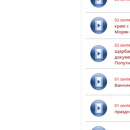
02 сент
краю с
Моряк
02 сент
Щербак
докуме
Попутн
01 сент
Ванник
01 сент
праздн