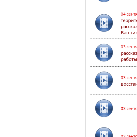
04 сент
террит
расска
Ванник
03 сент
расска
работы
03 сент
восста
03 сент
03 сент