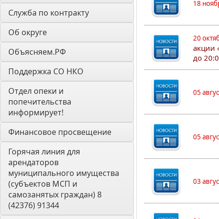
18 нояб
Служба по контракту
Об округе
20 октя
акции 
Объясняем.РФ
до 20:
Поддержка СО НКО
Отдел опеки и 
05 авгу
попечительства 
информирует! 
Финансовое просвещение
05 авгу
Горячая линия для 
арендаторов 
муниципального имущества 
03 авгу
(субъектов МСП и 
самозанятых граждан) 8 
(42376) 91344