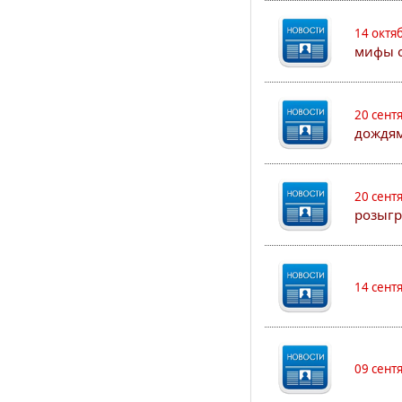
14 октя
мифы о
20 сент
дождям
20 сент
розыгр
14 сент
09 сент