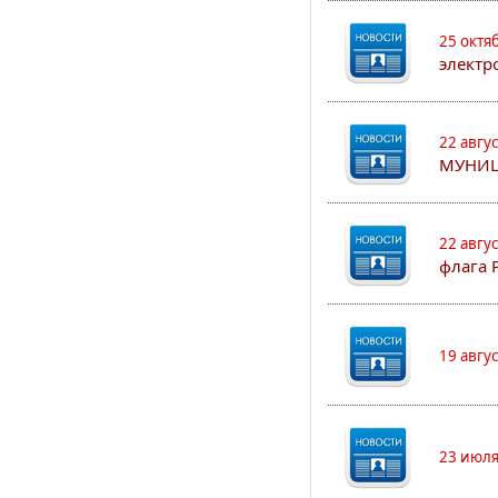
25 октя
электр
22 авгу
МУНИЦ
22 авгу
флага 
19 авгу
23 июля