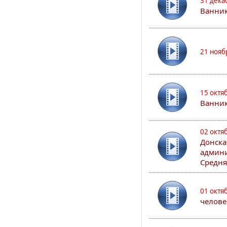
31 дека
Ванник
21 нояб
15 октя
Ванни
02 октя
Донска
админи
Средня
01 октя
челове