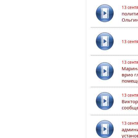
13 сент
полити
Ольгин
13 сент
13 сент
Марина
врио г
помеще
13 сент
Виктор
сообще
13 сент
админи
устано