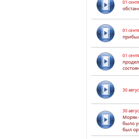
01 сент
обстан
01 сент
прибыл
01 сент
продел
состоя
30 авгу
30 авгу
Моряк-
было у
был ор