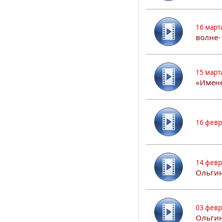
16 март
волне-
15 март
«Имене
16 февр
14 февр
Ольгин
03 февр
Ольгин