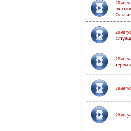
28 авгу
оказан
Ольгин
28 авгу
ситуац
28 авгу
террит
28 авгу
28 авгу