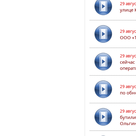
29 авгу
улице 
29 авгу
ООО «Т
29 авгу
сейчас
операт
29 авгу
по обн
29 авгу
бутили
Ольгин