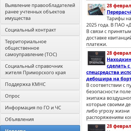
Выявление правообладателей 
28 феврал
ранее учтенных объектов 
Перерасч
имущества
Тарифы на
2025 года. В ПАО «
Социальный контракт
В связи с приняты
доставке квитанци
Территориальное 
платежи.
общественное 
28 феврал
самоуправление (ТОС)
Находкинс
сделать 
Социальный справочник 
спецсредства ис
жителя Приморского края
дебошира на борт
Поддержка КМНС
В соответствии с п
безопасности поле
Опрос
экипажа воздушног
которые своими де
Информация по ГО и ЧС
либо угрозу жизни
распоряжениям ко
Объявления
28 феврал