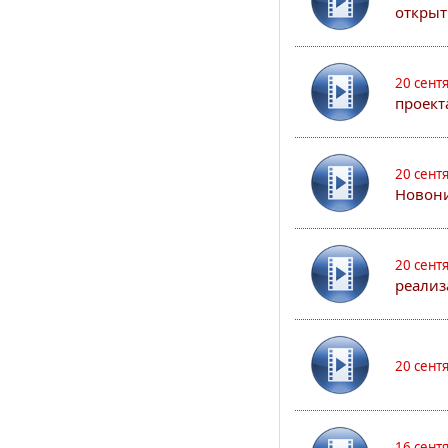
открыт
20 сент
проект
20 сент
Новони
20 сент
реализ
20 сент
16 сент