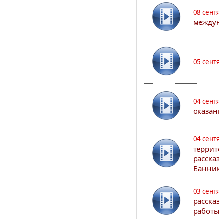
08 сент
междун
05 сент
04 сент
оказан
04 сент
террит
расска
Ванник
03 сент
расска
работы