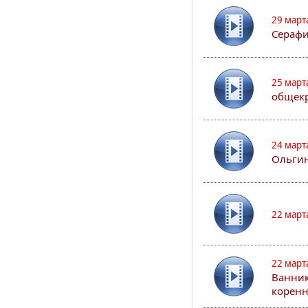
29 март
Сераф
25 март
общекр
24 март
Ольгин
22 март
22 март
Ванник
коренн