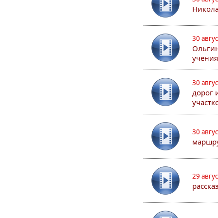
Никола
30 авгу
Ольгин
учения
30 авгу
дорог 
участк
30 авгу
маршру
29 авгу
расска