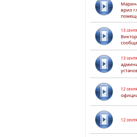
Марина
врио г
помеще
13 сент
Виктор
сообще
13 сент
админи
устано
12 сент
официа
12 сент