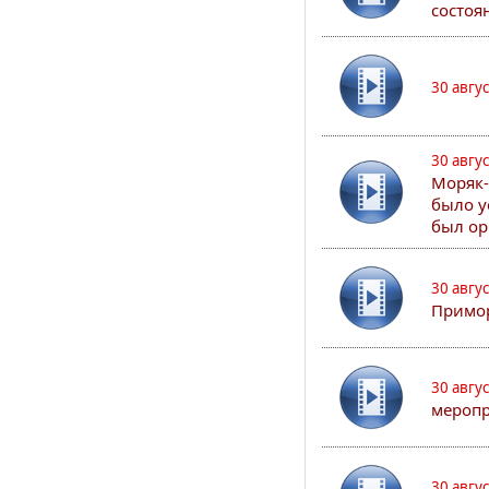
состоя
30 авгу
30 авгу
Моряк-
было у
был ор
30 авгу
Примор
30 авгу
меропр
30 авгу