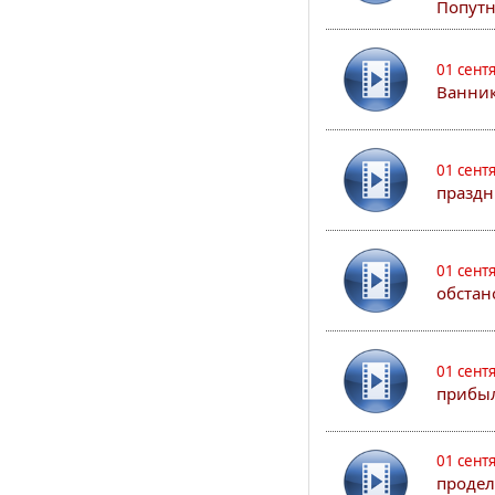
Попутн
01 сент
Ванник
01 сент
праздн
01 сент
обстан
01 сент
прибыл
01 сент
продел