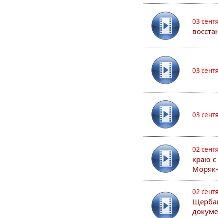
03 сент
восста
03 сент
03 сент
02 сент
краю с
Моряк
02 сент
Щербак
докуме