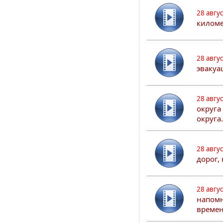
28 авгу
киломе
28 авгу
эвакуа
28 авгу
округа
округа.
28 авгу
дорог,
28 авгу
напомн
времен