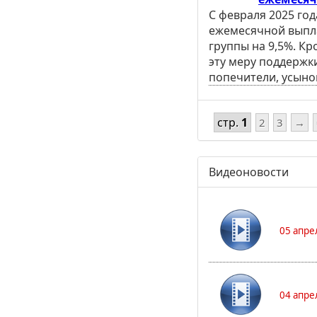
С февраля 2025 го
ежемесячной выпла
группы на 9,5%. Кр
эту меру поддержк
попечители, усыно
стр.
1
2
3
→
Видеоновости
05 апре
04 апре