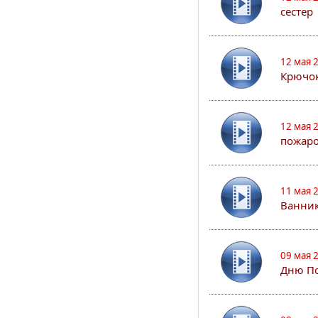
сестер
12 мая 
Крючо
12 мая 
пожар
11 мая 
Ванник
09 мая 
Дню По