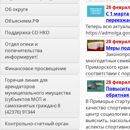
28 феврал
Об округе
С 1 март
переезжае
Объясняем.РФ
Теперь всю актуал
Поддержка СО НКО
https://admolga.gos
28 феврал
Отдел опеки и 
Меры под
попечительства 
Законопро
информирует! 
многодетных семей
Приморского края 
Финансовое просвещение
соответствии с по
Горячая линия для 
28 феврал
арендаторов 
Повысить
муниципального имущества 
обратная 
(субъектов МСП и 
В Приморье старту
самозанятых граждан) 8 
качество спортивн
(42376) 91344
центр социологии 
выяснить, насколь
Контрольно-счетный орган 
аспекты спортивно