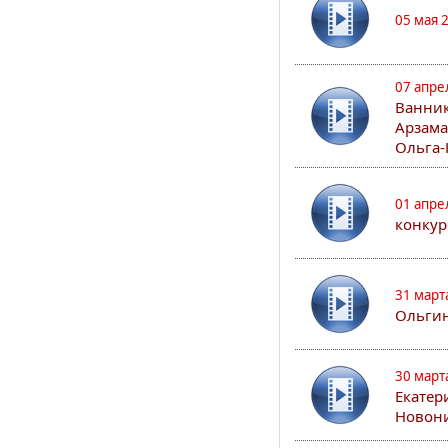
05 мая 
07 апре
Ванник
Арзама
Ольга-
01 апре
конкур
31 март
Ольгин
30 март
Екатер
Новон