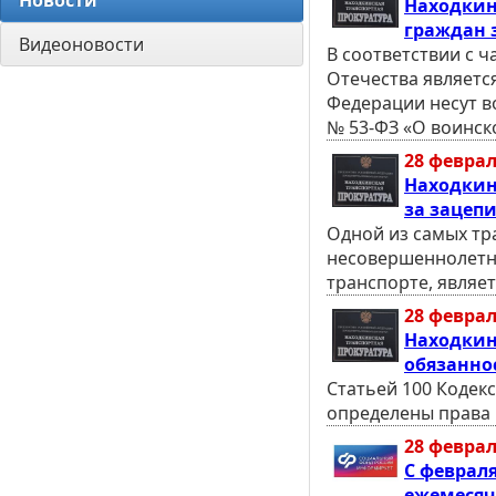
Новости
Находкин
граждан 
Видеоновости
В соответствии с 
Отечества являетс
Федерации несут в
№ 53-ФЗ «О воинско
28 феврал
Находкин
за зацеп
Одной из самых тр
несовершеннолетн
транспорте, являет
28 феврал
Находкин
обязанно
Статьей 100 Кодек
определены права 
28 феврал
С феврал
ежемесяч