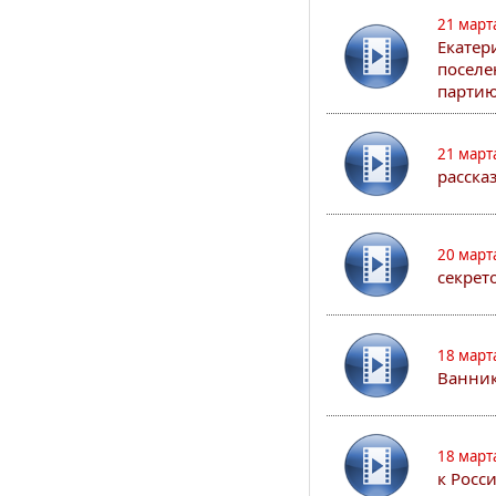
21 март
Екатер
поселе
партию
21 март
расска
20 март
секрет
18 март
Ванник
18 март
к Росс