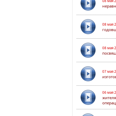
08 мая 
неравн
08 мая 
годовщ
08 мая 
посвя
07 мая 
изгото
06 мая 
жителя
опера