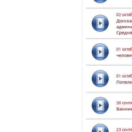
02 октя
Донска
админи
Средня
01 октя
челове
01 октя
Попел
30 сент
Ванник
23 сент