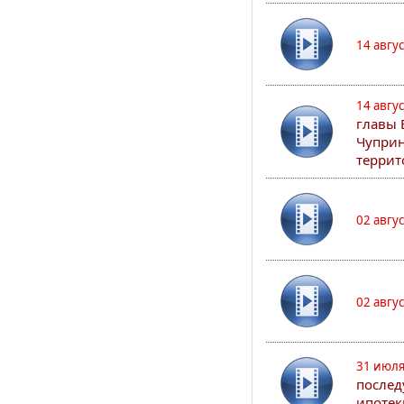
14 авгу
14 авгу
главы 
Чуприн
террит
02 авгу
02 авгу
31 июля
послед
ипотек