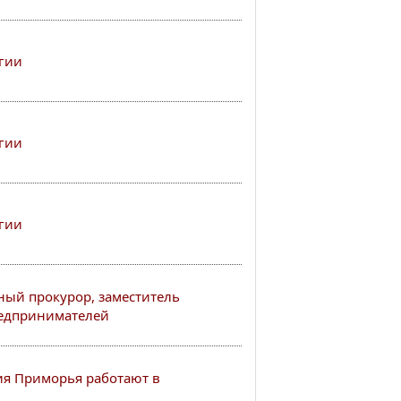
гии
гии
гии
ный прокурор, заместитель
редпринимателей
я Приморья работают в