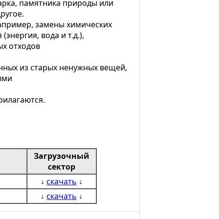
парка, памятника природы или
ругое.
например, замены химических
нергия, вода и т.д.),
ых отходов
енных из старых ненужных вещей,
ыми
рилагаются.
Загрузочный
сектор
↓
скачать
↓
↓
скачать
↓