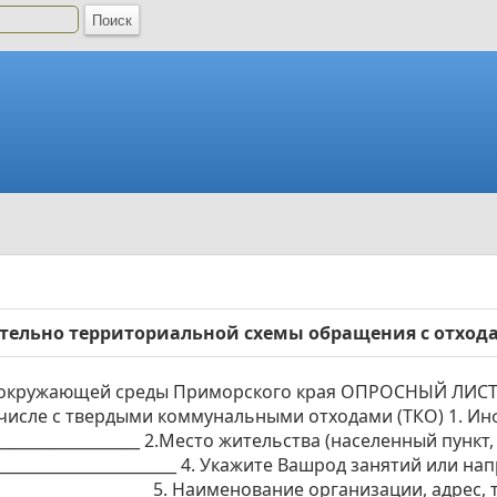
ельно территориальной схемы обращения с отход
аны окружающей среды Приморского края ОПРОСНЫЙ ЛИС
числе c твердыми коммунальными отходами (ТКО) 1. И
_____________________ 2.Место жительства (населенный пункт, 
_______________________ 4. Укажите Вашрод занятий или напр
_______________________ 5. Наименование организации, адрес, т