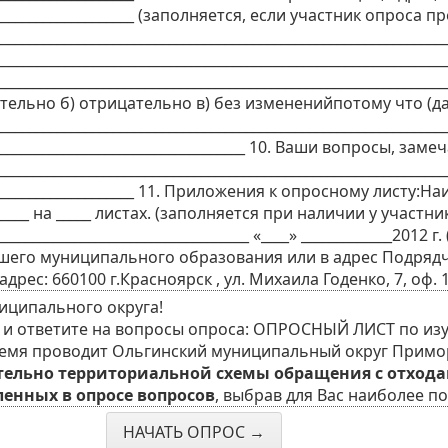
____________________________ (заполняется, если участник оп
_________________________________________________________
____________________________________________________________
__________________________________________________________
льно б) отрицательно в) без измененийпотому что (да
_______________________________________________________________
________________________________________ 10. Ваши вопросы, 
________________________________________________________________
_________________________ 11. Приложения к опросному листу:
_____________ на _____ листах. (заполняется при наличии у 
___________________________________ «____» _____________20
шего муниципального образования или в адрес Подряд
60100 г.Красноярск , ул. Михаила Годенко, 7, оф. 11, те
иципального округа!
и и ответите на вопросы опроса: ОПРОСНЫЙ ЛИСТ по и
ремя проводит Ольгинский муниципальный округ Примо
ельно территориальной схемы обращения с отхода
ленных в опросе вопросов
, выбрав для Вас наиболее п
НАЧАТЬ ОПРОС →