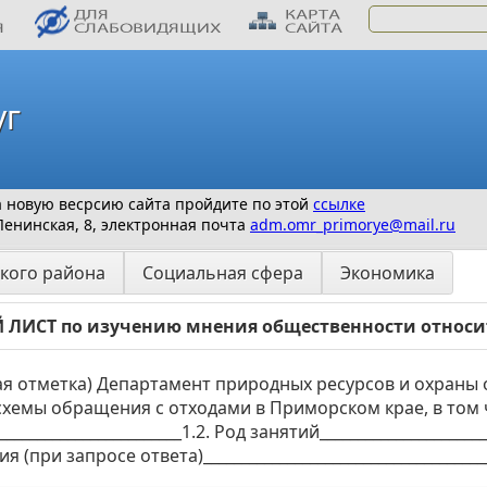
уг
 на новую весрсию сайта пройдите по этой
ссылке
Ленинская, 8, электронная почта
adm.omr_primorye@mail.ru
кого района
Социальная сфера
Экономика
ЛИСТ по изучению мнения общественности относит
ная отметка) Департамент природных ресурсов и охр
хемы обращения с отходами в Приморском крае, в том 
_________________________1.2. Род занятий___________________
 (при запросе ответа)_____________________________________
______________________________________________________________