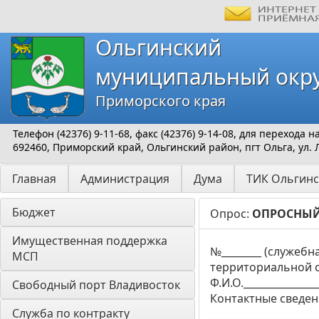
Ольгинский
муниципальный окр
Приморского края
Телефон (42376) 9-11-68, факс (42376) 9-14-08, для перехода
692460, Приморский край, Ольгинский район, пгт Ольга, ул. 
Главная
Администрация
Дума
ТИК Ольгинс
Бюджет
Опрос:
ОПРОСНЫЙ 
Имущественная поддержка 
№________ (служеб
МСП
территориальной с
Ф.И.О.______________
Свободный порт Владивосток
Контактные сведения
Служба по контракту
____________________