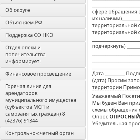
___________________
Об округе
сфере обращения с Т
их наличии)_________
Объясняем.РФ
территориальной схе
территориальной с
Поддержка СО НКО
_____________________
подчеркнуть) _______
Отдел опеки и 
_____________________
попечительства 
____________________
информирует! 
___________________
Дата _________ Подп
Финансовое просвещение
(дата) Просим зап
Горячая линия для 
территории Приморс
арендаторов 
Уважаемый Посетит
муниципального имущества 
Мы будем Вам приз
(субъектов МСП и 
схемы обращения с
самозанятых граждан) 8 
Опрос
ОПРОСНЫЙ 
(42376) 91344
Убедительная про
Контрольно-счетный орган 