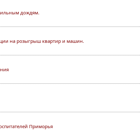
сильным дождям.
ации на розыгрыш квартир и машин.
ения
воспитателей Приморья