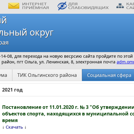
ий
льный округ
рая
 9-14-08, для перехода на новую весрсию сайта пройдите по этой
айон, пгт Ольга, ул. Ленинская, 8, электронная почта
adm.omr
ума
ТИК Ольгинского района
Социальная сфера
2021 год
Постановление от 11.01.2020 г. № 3 "Об утвержден
объектов спорта, находящихся в муниципальной с
время
↓
↓
Скачать