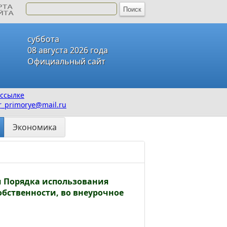
суббота
08 августа 2026 года
Официальный сайт
ссылке
_primorye@mail.ru
Экономика
ии Порядка использования
обственности, во внеурочное