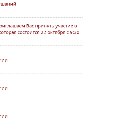
лушаний
иглашаем Вас принять участие в
оторая состоится 22 октября с 9:30
гии
гии
гии