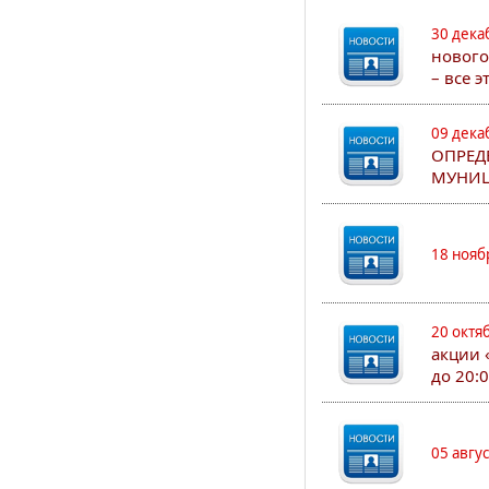
30 дека
нового
– все 
09 дека
ОПРЕД
МУНИЦ
18 нояб
20 октя
акции 
до 20:
05 авгу