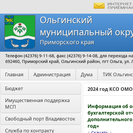
Ольгинский
муниципальный окр
Приморского края
Телефон (42376) 9-11-68, факс (42376) 9-14-08, для перехода
692460, Приморский край, Ольгинский район, пгт Ольга, ул. 
Главная
Администрация
Дума
ТИК Ольгинс
Бюджет
2024 год КСО ОМО
Имущественная поддержка 
Информация об о
МСП
бухгалтерской о
Свободный порт Владивосток
дополнительного 
год»
Служба по контракту
↓
↓
Скачать