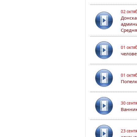
02 октя
Донска
админи
Средня
01 октя
челове
01 октя
Попел
30 сент
Ванник
23 сент