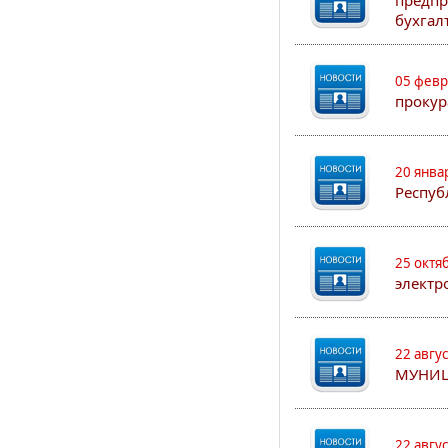
предпр
бухгал
05 февр
прокур
20 янва
Респуб
25 октя
электр
22 авгу
МУНИЦ
22 авгу