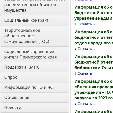
ранее учтенных объектов 
Информация об о
имущества
бюджетной отчет
управление адми
Социальный контракт
↓
↓
Скачать
Территориальное 
Информация об о
общественное 
бюджетной отчет
самоуправление (ТОС)
отдел народного 
↓
↓
Скачать
Социальный справочник 
Информация об о
жителя Приморского края
бюджетной отчет
Поддержка КМНС
библиотеки Ольги
↓
↓
Скачать
Опрос
Информация об о
«Внешняя провер
Информация по ГО и ЧС
учреждения «ГО,
Объявления
округа» за 2023 г
↓
↓
Скачать
Новости
Информация об о