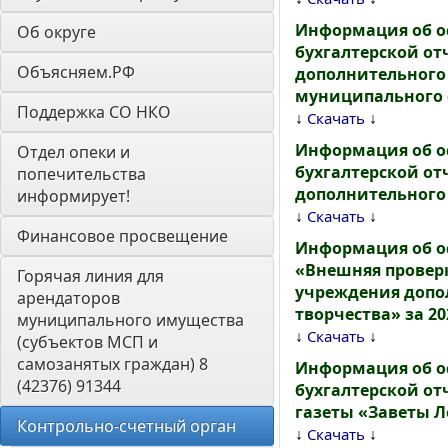
Информация об о
Об округе
бухгалтерской о
Объясняем.РФ
дополнительного 
муниципального о
Поддержка СО НКО
↓
↓
Скачать
Информация об о
Отдел опеки и 
бухгалтерской о
попечительства 
дополнительного 
информирует! 
↓
↓
Скачать
Финансовое просвещение
Информация об о
«Внешняя провер
Горячая линия для 
учреждения допо
арендаторов 
творчества» за 20
муниципального имущества 
↓
↓
Скачать
(субъектов МСП и 
самозанятых граждан) 8 
Информация об о
(42376) 91344
бухгалтерской о
газеты «Заветы Л
Контрольно-счетный орган 
↓
↓
Скачать