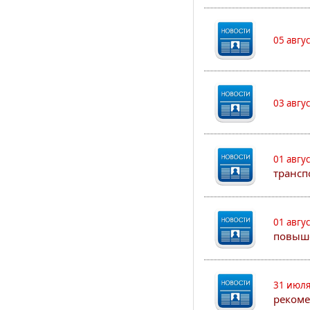
05 авгу
03 авгу
01 авгу
трансп
01 авгу
повыш
31 июля
рекоме