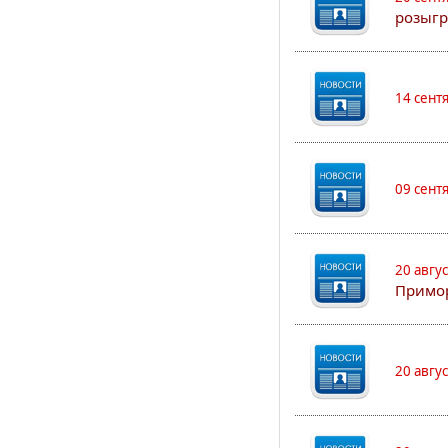
розыгр
14 сент
09 сент
20 авгу
Примо
20 авгу