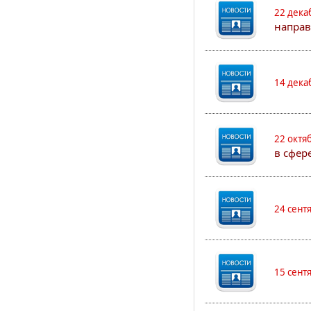
22 дека
направ
14 дека
22 октя
в сфер
24 сент
15 сент