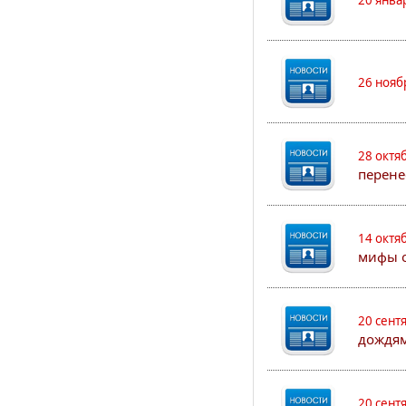
20 янва
26 нояб
28 октя
перене
14 октя
мифы о
20 сент
дождям
20 сент