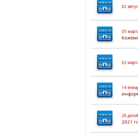
02 авгу
05 март
Кожем
02 март
14 янва
информ
26 дека
2021 г