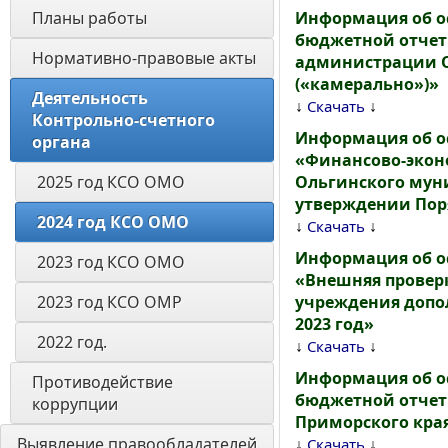
Планы работы
Информация об о
бюджетной отчет
Нормативно-правовые акты
администрации О
(«камерально»)»
Деятельность 
↓
↓
Скачать
Контрольно-счетного 
Информация об о
органа
«Финансово-экон
2025 год КСО ОМО
Ольгинского муни
утверждении Поря
2024 год КСО ОМО
↓
↓
Скачать
Информация об о
2023 год КСО ОМО
«Внешняя провер
2023 год КСО ОМР
учреждения допо
2023 год»
2022 год.
↓
↓
Скачать
Информация об о
Противодействие 
бюджетной отчет
коррупции
Приморского края
Выявление правообладателей 
↓
↓
Скачать