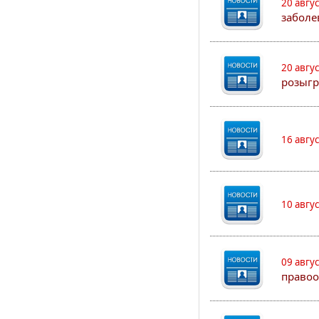
20 авгу
заболе
20 авгу
розыгр
16 авгу
10 авгу
09 авгу
правоо