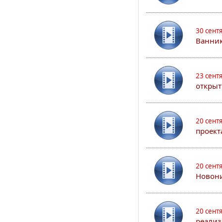
30 сент
Ванник
23 сент
открыт
20 сент
проект
20 сент
Новони
20 сент
реализ