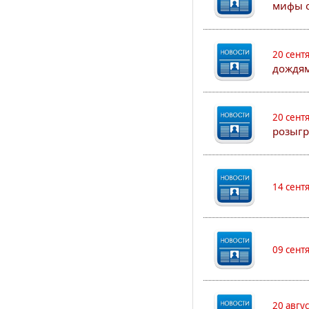
мифы о
20 сент
дождям
20 сент
розыгр
14 сент
09 сент
20 авгу