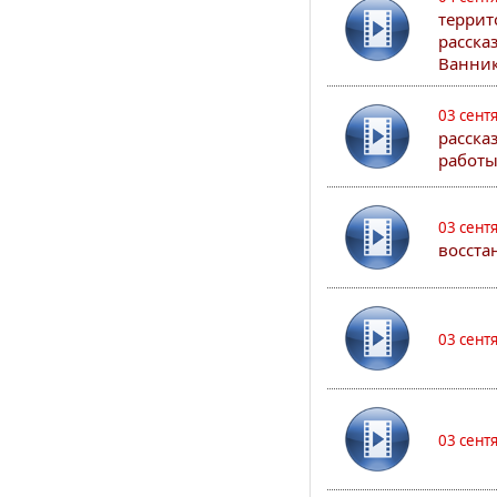
террит
расска
Ванник
03 сент
расска
работы
03 сент
восста
03 сент
03 сент