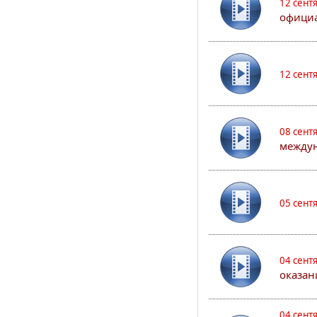
12 сент
официа
12 сент
08 сент
междун
05 сент
04 сент
оказан
04 сент