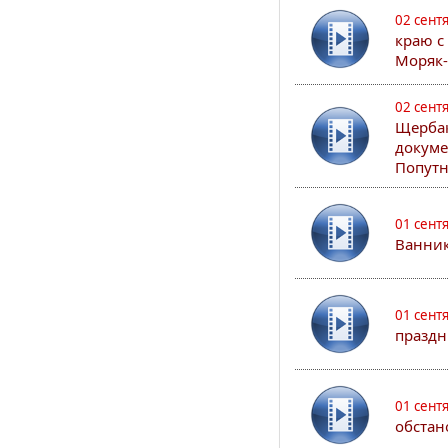
02 сент
краю с
Моряк
02 сент
Щербак
докуме
Попутн
01 сент
Ванник
01 сент
праздн
01 сент
обстан