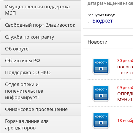
Дата размещения на сай
Имущественная поддержка 
МСП
Вернуться назад:
Бюджет
←
Свободный порт Владивосток
Служба по контракту
Новости
Об округе
Объясняем.РФ
30 дека
нового
Поддержка СО НКО
– все 
Отдел опеки и 
09 дека
попечительства 
ОПРЕД
информирует! 
МУНИЦ
Финансовое просвещение
Горячая линия для 
18 нояб
арендаторов 