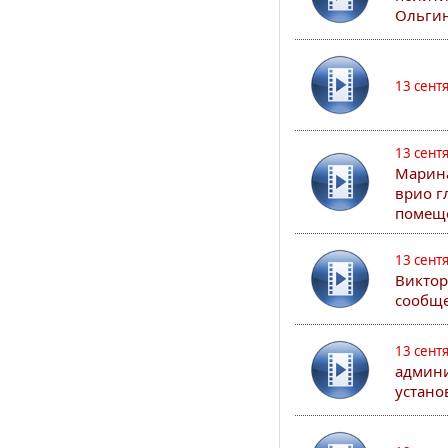
Ольгин
13 сент
13 сент
Марина
врио г
помеще
13 сент
Виктор
сообще
13 сент
админи
устано