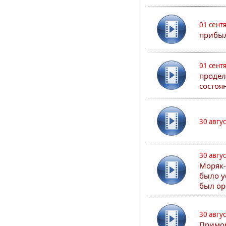
01 сент
прибыл
01 сент
продел
состоя
30 авгу
30 авгу
Моряк-
было у
был ор
30 авгу
Примор