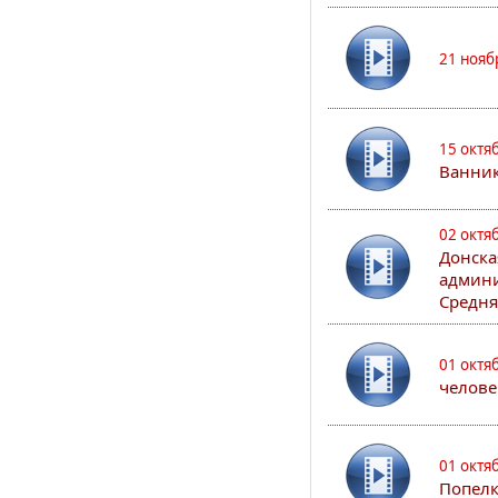
21 нояб
15 октя
Ванни
02 октя
Донска
админи
Средня
01 октя
челове
01 октя
Попел