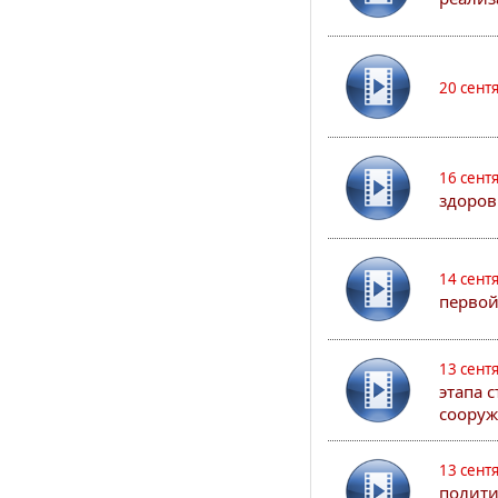
20 сент
16 сент
здоров
14 сент
первой
13 сент
этапа 
сооруж
13 сент
полити