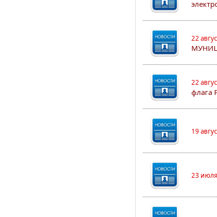
электр
22 авгу
МУНИЦ
22 авгу
флага 
19 авгу
23 июля