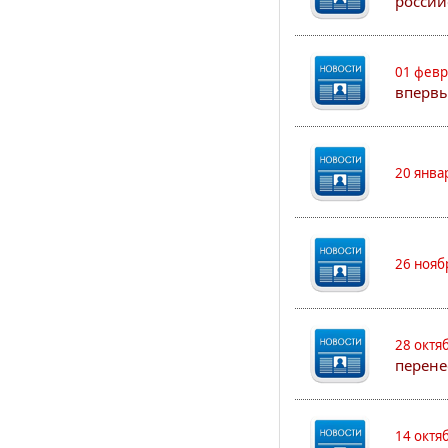
россий
01 февр
впервы
20 янва
26 нояб
28 октя
перене
14 октя