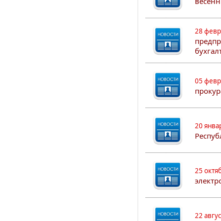
весенн
28 февр
предпр
бухгал
05 февр
прокур
20 янва
Респуб
25 октя
электр
22 авгу