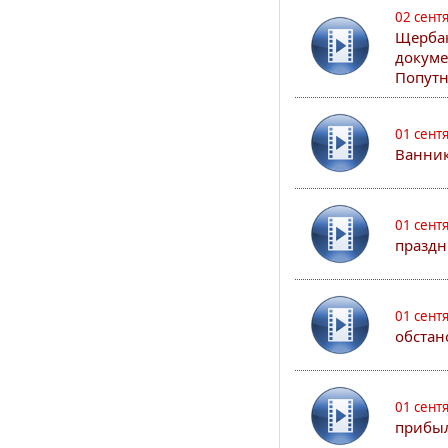
02 сент
Щербак
докуме
Попутн
01 сент
Ванник
01 сент
праздн
01 сент
обстан
01 сент
прибыл