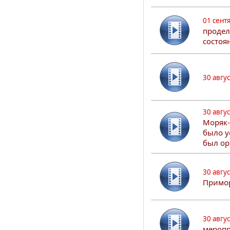
01 сент
продел
состоя
30 авгу
30 авгу
Моряк-
было у
был ор
30 авгу
Примор
30 авгу
меропр