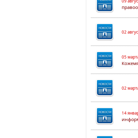
09 авгу
правоо
02 авгу
05 март
Кожем
02 март
14 янва
информ