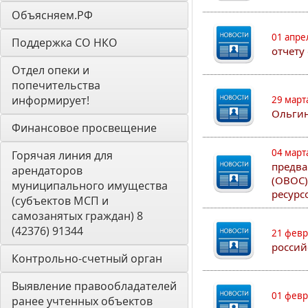
Объясняем.РФ
01 апре
Поддержка СО НКО
отчету
Отдел опеки и 
попечительства 
информирует! 
29 март
Ольгин
Финансовое просвещение
04 март
Горячая линия для 
предва
арендаторов 
(ОВОС)
муниципального имущества 
ресурс
(субъектов МСП и 
самозанятых граждан) 8 
(42376) 91344
21 февр
россий
Контрольно-счетный орган 
Выявление правообладателей 
01 февр
ранее учтенных объектов 