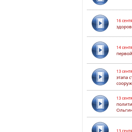
16 сент
здоров
14 сент
первой
13 сент
этапа 
сооруж
13 сент
полити
Ольгин
13 сент