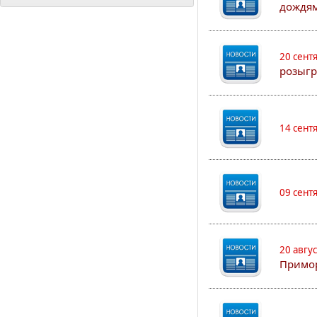
дождям
20 сент
розыгр
14 сент
09 сент
20 авгу
Примо