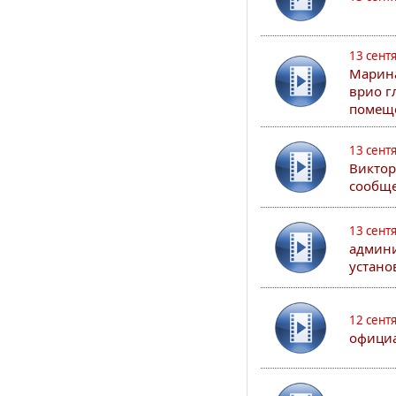
13 сент
Марина
врио г
помеще
13 сент
Виктор
сообще
13 сент
админи
устано
12 сент
официа