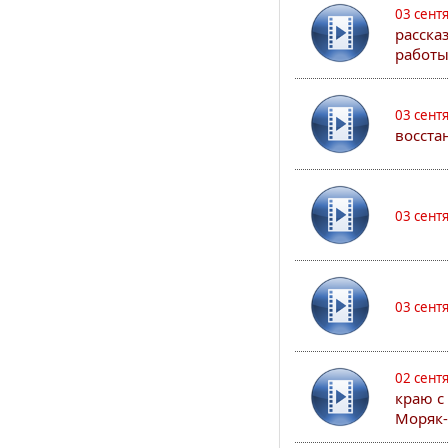
03 сент
расска
работы
03 сент
восста
03 сент
03 сент
02 сент
краю с
Моряк