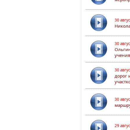
30 авгу
Никола
30 авгу
Ольгин
учения
30 авгу
дорог 
участк
30 авгу
маршру
29 авгу