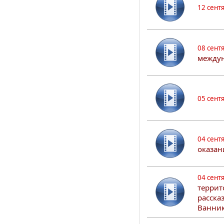
12 сент
08 сент
междун
05 сент
04 сент
оказан
04 сент
террит
расска
Ванник