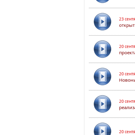
23 сент
открыт
20 сент
проект
20 сент
Новони
20 сент
реализ
20 сент