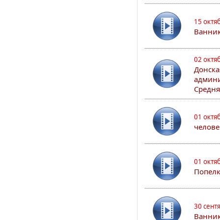
15 октя
Ванни
02 октя
Донска
админи
Средня
01 октя
челове
01 октя
Попел
30 сент
Ванник