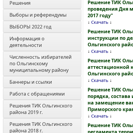
Решение ТИК Ольг
Решения
проведения Дня 
Выборы и референдумы
2017 году"
↓
↓
Скачать
ВЫБОРЫ 2022 год
Решение ТИК Ольг
инструкции по д
Информация о 
Ольгинского райо
деятельности
↓
↓
Скачать
Численность избирателей 
Решение ТИК Ольг
по Ольгинскому 
аттестационной 
муниципальному району
Ольгинского райо
↓
↓
Скачать
Баннеры и ссылки 
Решение ТИК Ольг
Работа с обращениями
порядка, состава
на замещение ва
Решения ТИК Ольгинского 
Приморского края 
района 2019 г.
↓
↓
Скачать
Решения ТИК Ольгинского 
Решение ТИК Ольг
района 2018 г.
регламента терр