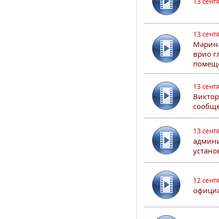
13 сент
13 сент
Марина
врио г
помеще
13 сент
Виктор
сообще
13 сент
админи
устано
12 сент
официа