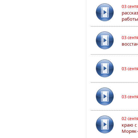
03 сент
расска
работы
03 сент
восста
03 сент
03 сент
02 сент
краю с
Моряк