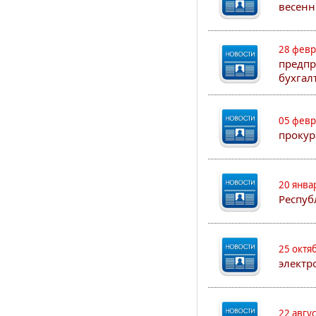
весенн
28 февр
предпр
бухгал
05 февр
прокур
20 янва
Респуб
25 октя
электр
22 авгу