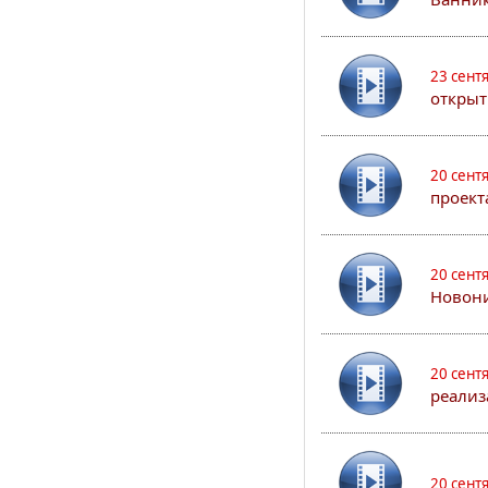
23 сент
открыт
20 сент
проект
20 сент
Новони
20 сент
реализ
20 сент