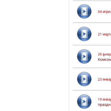
04 апре
21 март
26 февр
Комсом
23 янва
19 янва
праздн