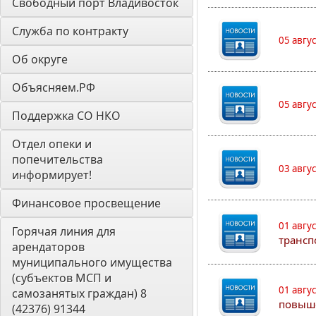
Свободный порт Владивосток
Служба по контракту
05 авгу
Об округе
Объясняем.РФ
05 авгу
Поддержка СО НКО
Отдел опеки и 
попечительства 
03 авгу
информирует! 
Финансовое просвещение
01 авгу
Горячая линия для 
трансп
арендаторов 
муниципального имущества 
(субъектов МСП и 
01 авгу
самозанятых граждан) 8 
повыш
(42376) 91344