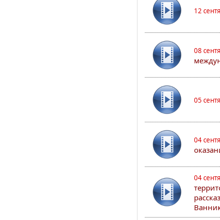
12 сент
08 сент
междун
05 сент
04 сент
оказан
04 сент
террит
расска
Ванник