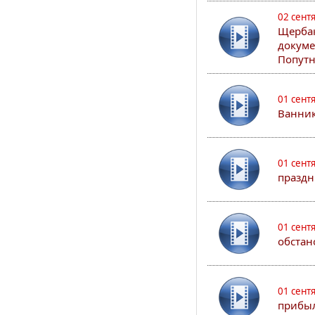
02 сент
Щербак
докуме
Попутн
01 сент
Ванник
01 сент
праздн
01 сент
обстан
01 сент
прибыл