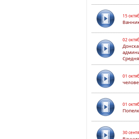
15 октя
Ванни
02 октя
Донска
админи
Средня
01 октя
челове
01 октя
Попел
30 сент
Ванник