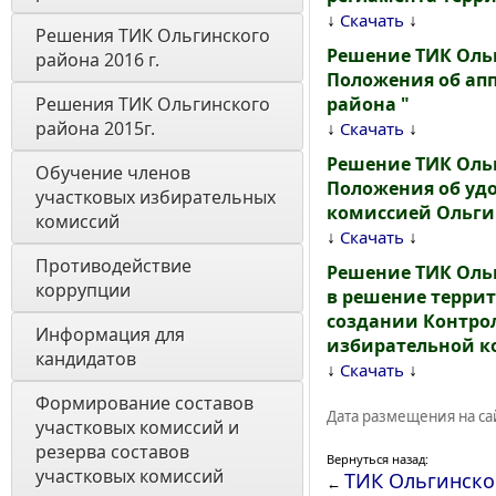
↓
↓
Скачать
Решения ТИК Ольгинского 
Решение ТИК Ольг
района 2016 г.
Положения об ап
Решения ТИК Ольгинского 
района "
района 2015г.
↓
↓
Скачать
Решение ТИК Ольг
Обучение членов 
Положения об уд
участковых избирательных 
комиссией Ольги
комиссий
↓
↓
Скачать
Противодействие 
Решение ТИК Ольг
коррупции
в решение террит
создании Контро
Информация для 
избирательной к
кандидатов
↓
↓
Скачать
Формирование составов 
Дата размещения на сай
участковых комиссий и 
резерва составов 
Вернуться назад:
участковых комиссий
ТИК Ольгинско
←