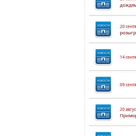
дождям
20 сент
розыгр
14 сент
09 сент
20 авгу
Примо