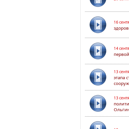
16 сент
здоров
14 сент
первой
13 сент
этапа 
сооруж
13 сент
полити
Ольгин