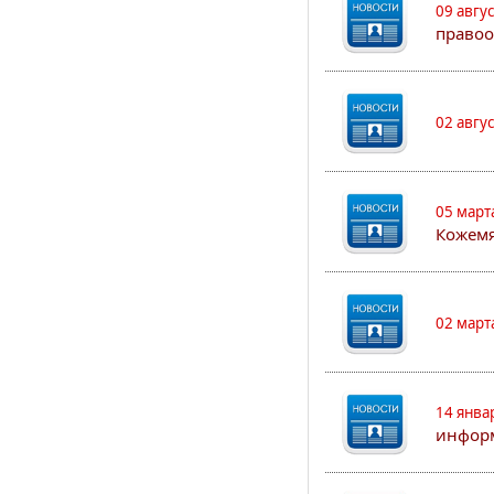
09 авгу
правоо
02 авгу
05 март
Кожем
02 март
14 янва
информ