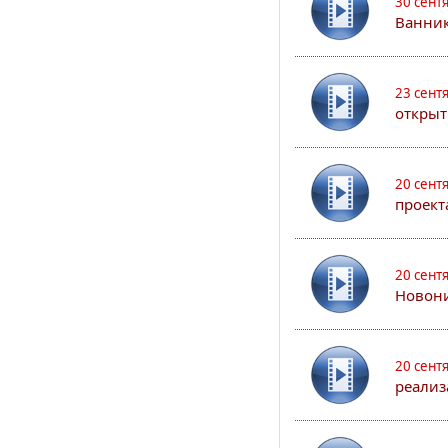
30 сент
Ванник
23 сент
открыт
20 сент
проект
20 сент
Новони
20 сент
реализ