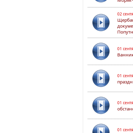
Моряк
02 сент
Щербак
докуме
Попутн
01 сент
Ванник
01 сент
праздн
01 сент
обстан
01 сент