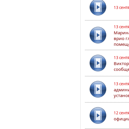
13 сент
13 сент
Марина
врио г
помеще
13 сент
Виктор
сообще
13 сент
админи
устано
12 сент
официа