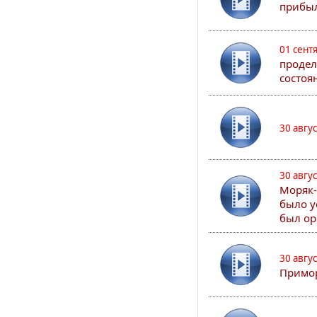
прибыл
01 сент
продел
состоя
30 авгу
30 авгу
Моряк-
было у
был ор
30 авгу
Примор