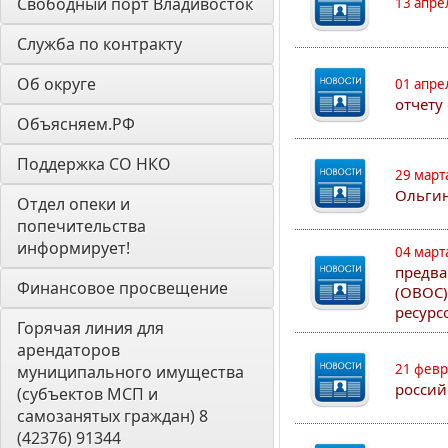
Свободный порт Владивосток
13 апре
Служба по контракту
Об округе
01 апре
отчету
Объясняем.РФ
Поддержка СО НКО
29 март
Ольгин
Отдел опеки и 
попечительства 
информирует! 
04 март
предва
Финансовое просвещение
(ОВОС)
ресурс
Горячая линия для 
арендаторов 
21 февр
муниципального имущества 
россий
(субъектов МСП и 
самозанятых граждан) 8 
(42376) 91344