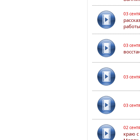
03 сент
расска
работы
03 сент
восста
03 сент
03 сент
02 сент
краю с