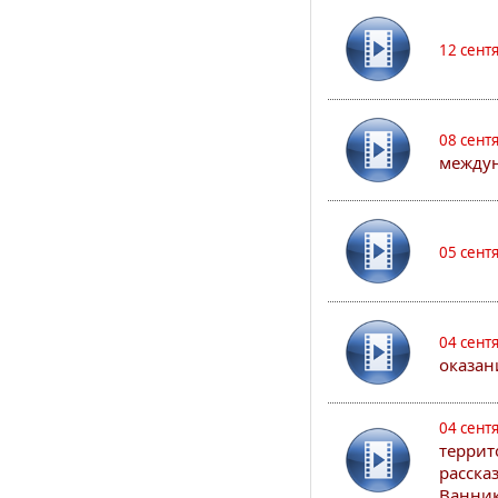
12 сент
08 сент
междун
05 сент
04 сент
оказан
04 сент
террит
расска
Ванник