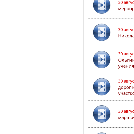
30 авгу
меропр
30 авгу
Никола
30 авгу
Ольгин
учения
30 авгу
дорог 
участк
30 авгу
маршру