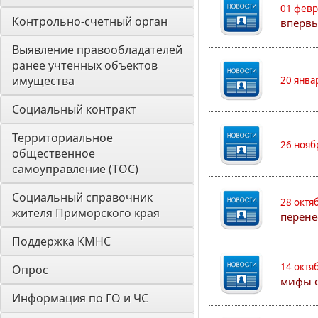
01 февр
Контрольно-счетный орган 
впервы
Выявление правообладателей 
ранее учтенных объектов 
имущества
20 янва
Социальный контракт
Территориальное 
26 нояб
общественное 
самоуправление (ТОС)
Социальный справочник 
28 октя
жителя Приморского края
перене
Поддержка КМНС
14 октя
Опрос
мифы о
Информация по ГО и ЧС