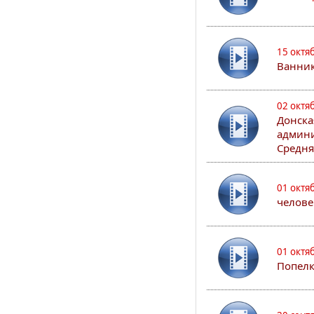
15 октя
Ванни
02 октя
Донска
админи
Средня
01 октя
челове
01 октя
Попел