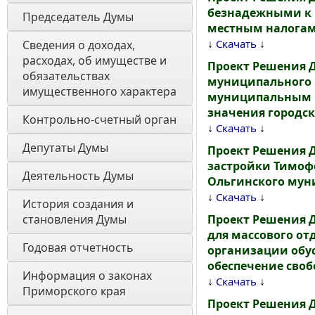
безнадежными к 
Председатель Думы
местным налога
↓
↓
Скачать
Сведения о доходах, 
расходах, об имуществе и 
Проект Решения 
обязательствах 
муниципального р
имущественного характера
муниципальным р
значения городско
Контрольно-счетный орган
↓
↓
Скачать
Депутаты Думы
Проект Решения 
застройки Тимоф
Деятельность Думы
Ольгинского муни
↓
↓
Скачать
История создания и 
становления Думы 
Проект Решения 
для массового о
Годовая отчетность 
организации обус
обеспечение своб
Информация о законах 
↓
↓
Скачать
Приморского края
Проект Решения 