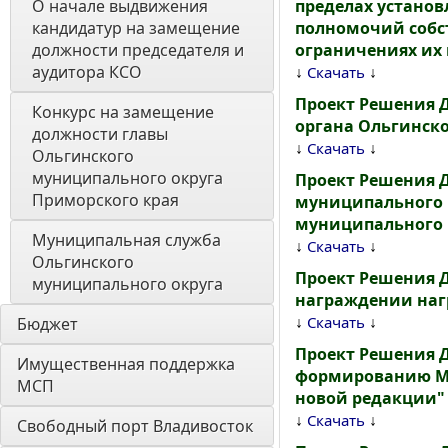
О начале выдвижения 
пределах устано
кандидатур на замещение 
полномочий собс
должности председателя и 
ограничениях их 
аудитора КСО
↓
↓
Скачать
Проект Решения Д
Конкурс на замещение 
органа Ольгинско
должности главы 
↓
↓
Скачать
Ольгинского 
муниципального округа 
Проект Решения 
Приморского края
муниципального 
муниципального 
Муниципальная служба 
↓
↓
Скачать
Ольгинского 
Проект Решения 
муниципального округа
награждении наг
↓
↓
Скачать
Бюджет
Проект Решения 
Имущественная поддержка 
формированию Мо
МСП
новой редакции"
↓
↓
Скачать
Свободный порт Владивосток