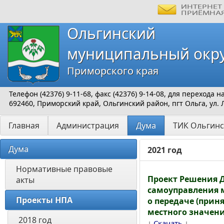
Ольгинский
муниципальный окр
Приморского края
Телефон (42376) 9-11-68, факс (42376) 9-14-08, для перехода
692460, Приморский край, Ольгинский район, пгт Ольга, ул. 
Главная
Администрация
Дума
ТИК Ольгинс
Дума
2021 год
Нормативные правовые 
Проект Решения 
акты
самоуправления 
Проекты НПА
о передаче (прин
местного значен
2018 год
↓
↓
Скачать