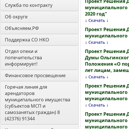
Проект Решения 
Служба по контракту
муниципального 
2020 год"
Об округе
↓
↓
Скачать
Объясняем.РФ
Проект Решения 
муниципального р
Поддержка СО НКО
↓
↓
Скачать
Отдел опеки и 
Проект Решения 
попечительства 
Думы Ольгинского
информирует! 
Положения «О пор
лет лицам, зам
Финансовое просвещение
↓
↓
Скачать
Проект Решения 
Горячая линия для 
муниципального р
арендаторов 
муниципального р
муниципального имущества 
↓
↓
Скачать
(субъектов МСП и 
самозанятых граждан) 8 
Проект Решения 
(42376) 91344
муниципального р
муниципального р