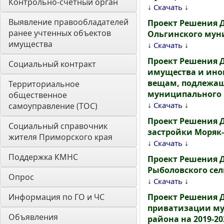
Контрольно-счетный орган 
↓
↓
Скачать
Выявление правообладателей 
Проект Решения 
ранее учтенных объектов 
Ольгинского муни
имущества
↓
↓
Скачать
Проект Решения 
Социальный контракт
имущества и ино
вещам, подлежащ
Территориальное 
муниципального 
общественное 
↓
↓
Скачать
самоуправление (ТОС)
Проект Решения 
Социальный справочник 
застройки Моряк-
жителя Приморского края
↓
↓
Скачать
Поддержка КМНС
Проект Решения 
Рыболовского сел
Опрос
↓
↓
Скачать
Информация по ГО и ЧС
Проект Решения 
приватизации му
Объявления
района на 2019-20