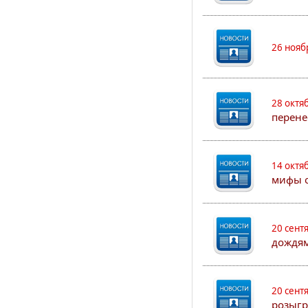
26 нояб
28 октя
перене
14 октя
мифы о
20 сент
дождям
20 сент
розыгр