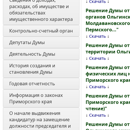
Сведения о доходах, 
↓
↓
Скачать
расходах, об имуществе и 
Решение Думы от
обязательствах 
органов Ольгинск
имущественного характера
Молдавановского 
Пермского..."
Контрольно-счетный орган
↓
↓
Скачать
Депутаты Думы
Решение Думы от 
территории Ольги
Деятельность Думы
↓
↓
Скачать
История создания и 
Решение Думы от 
становления Думы 
физических лиц 
Приморского края 
Годовая отчетность 
↓
↓
Скачать
Информация о законах 
Решение Думы от 
Приморского края
Приморского края 
чтение)"
О начале выдвижения 
↓
↓
Скачать
кандидатур на замещение 
Решение Думы от 
должности председателя и 