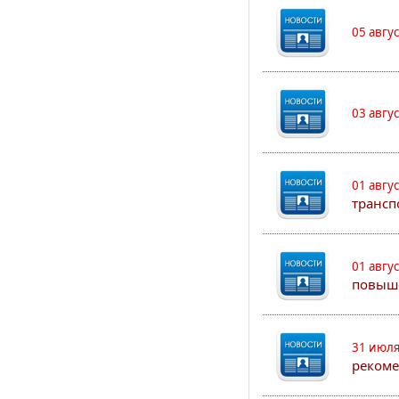
05 авгу
03 авгу
01 авгу
трансп
01 авгу
повыш
31 июля
рекоме