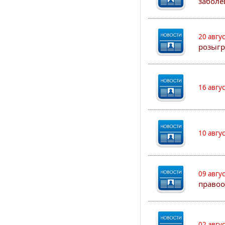
заболе
20 авгу
розыгр
16 авгу
10 авгу
09 авгу
правоо
02 авгу