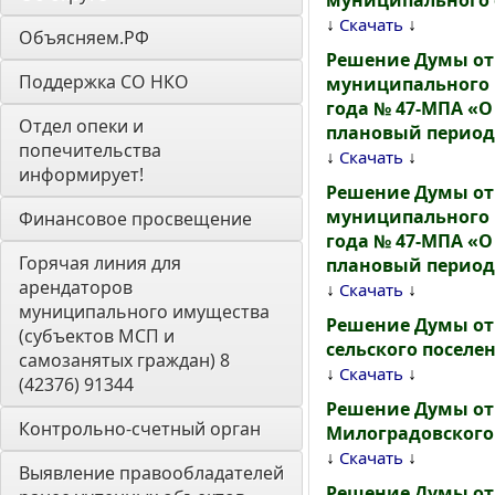
муниципального 
↓
↓
Скачать
Объясняем.РФ
Решение Думы от 
Поддержка СО НКО
муниципального к
года № 47-МПА «О
Отдел опеки и 
плановый период 
попечительства 
↓
↓
Скачать
информирует! 
Решение Думы от 
муниципального к
Финансовое просвещение
года № 47-МПА «О
Горячая линия для 
плановый период 
арендаторов 
↓
↓
Скачать
муниципального имущества 
Решение Думы от
(субъектов МСП и 
сельского поселе
самозанятых граждан) 8 
↓
↓
Скачать
(42376) 91344
Решение Думы от
Контрольно-счетный орган 
Милоградовского 
↓
↓
Скачать
Выявление правообладателей 
Решение Думы от