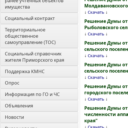
ранее учтенных объектов 
Молдавановского 
имущества
↓
↓
Скачать
Социальный контракт
Решение Думы от
Рыболовского сел
Территориальное 
↓
↓
Скачать
общественное 
самоуправление (ТОС)
Решение Думы от
сельского поселе
Социальный справочник 
↓
↓
Скачать
жителя Приморского края
Решение Думы от
сельского поселе
Поддержка КМНС
↓
↓
Скачать
Опрос
Решение Думы от
городского посел
Информация по ГО и ЧС
↓
↓
Скачать
Объявления
Решение Думы от 
численности апп
Новости
края"
↓
↓
Скачать