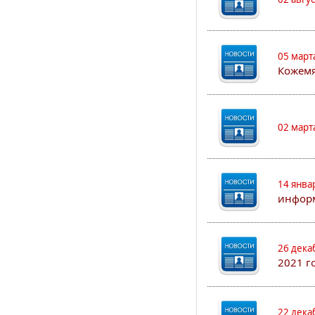
05 март
Кожем
02 март
14 янва
информ
26 дека
2021 г
22 дека