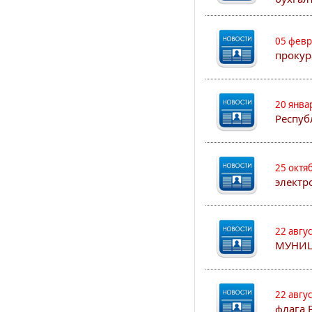
05 февр
прокур
20 янва
Респуб
25 октя
электр
22 авгу
МУНИЦ
22 авгу
флага 