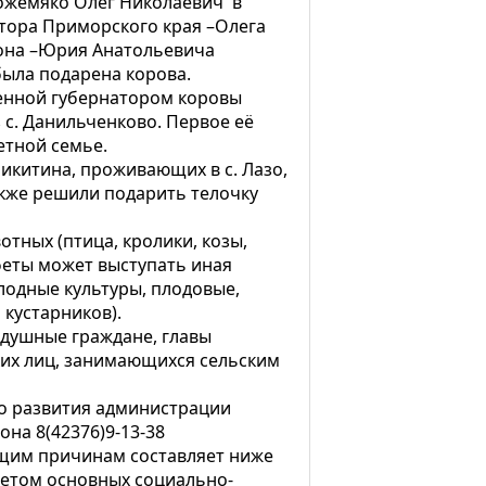
Кожемяко Олег Николаевич в
атора Приморского края –Олега
она –Юрия Анатольевича
была подарена корова.
нной губернатором коровы
 с. Данильченково. Первое её
етной семье.
китина, проживающих в с. Лазо,
кже решили подарить телочку
тных (птица, кролики, козы,
феты может выступать иная
лодные культуры, плодовые,
 кустарников).
одушные граждане, главы
ких лиц, занимающихся сельским
о развития администрации
на 8(42376)9-13-38
ящим причинам составляет ниже
етом основных социально-