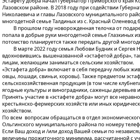
Эстафету добра начал Губернатор Приморского края 
Лазовском районе. В 2018 году при содействии Губерн
Николаевича и главы Лазовского муниципального рай
многодетной семье Талдиных из с. Красный Оленевод 
В прошлом году новорожденная телочка от подаре
попала в добрые руки многодетной семье Глазкиных из
потомство планируется также передать другой многод
В марте 2022 году семья Любови Будник и Сергея Ни
вдохновившись вышеназванной «эстафетой добра», та
лицам, желающим заниматься сельским хозяйством.
«Эстафета добра» включает в себя передачу любых живо
овцы, лошади, свиньи, коровы). Также предметом эста
сельскохозяйственная продукция (в том числе клубнеп
ягодные культуры и виноградники, саженцы деревьев и
Принять участие в «эстафете добра» могут все неравн
крестьянско-фермерских хозяйств или иных юридичес
хозяйством.
По всем вопросам обращаться в отдел экономическог
Ольгинского муниципального района по номеру телефо
Если Ваш доход и /или доход Вашей семьи по независ
величины прожиточного минимума, рассчитанной с уч