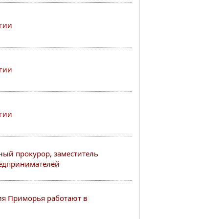
гии
гии
гии
ный прокурор, заместитель
редпринимателей
я Приморья работают в