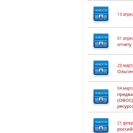
13 апре
01 апре
отчету
29 март
Ольгин
04 март
предва
(ОВОС)
ресурс
21 февр
россий