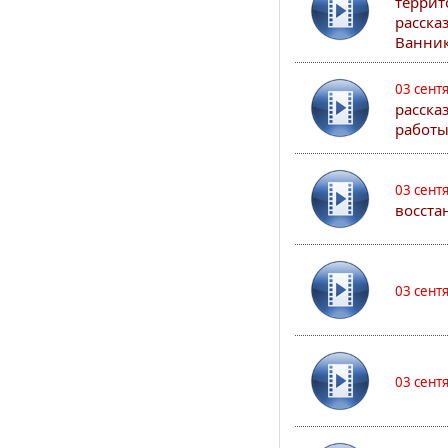
террит
расска
Ванник
03 сент
расска
работы
03 сент
восста
03 сент
03 сент