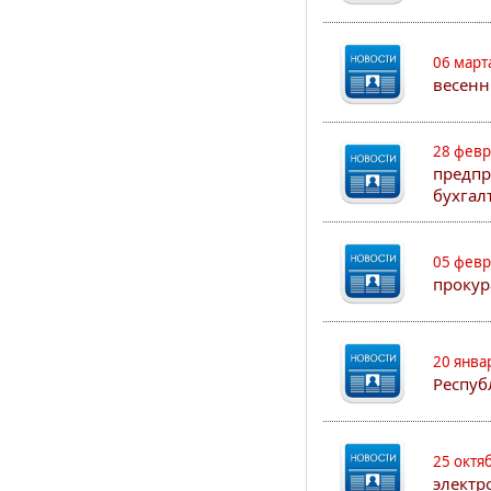
06 март
весенн
28 февр
предпр
бухгал
05 февр
прокур
20 янва
Респуб
25 октя
электр