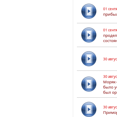
01 сент
прибыл
01 сент
продел
состоя
30 авгу
30 авгу
Моряк-
было у
был ор
30 авгу
Примор