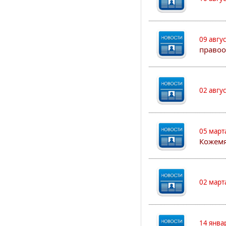
09 авгу
правоо
02 авгу
05 март
Кожем
02 март
14 янва