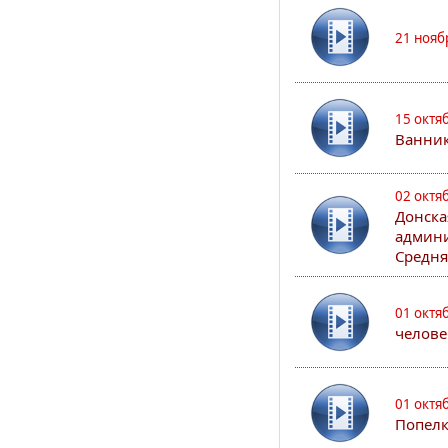
21 нояб
15 октя
Ванни
02 октя
Донска
админи
Средня
01 октя
челове
01 октя
Попел