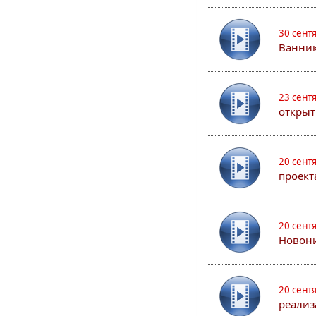
30 сент
Ванник
23 сент
открыт
20 сент
проект
20 сент
Новони
20 сент
реализ