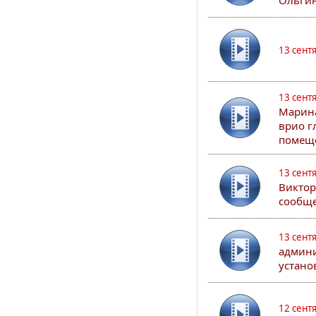
Ольгин
13 сент
13 сент
Марина
врио г
помеще
13 сент
Виктор
сообще
13 сент
админи
устано
12 сент