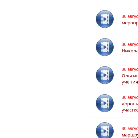
30 авгу
меропр
30 авгу
Никола
30 авгу
Ольгин
учения
30 авгу
дорог 
участк
30 авгу
маршру