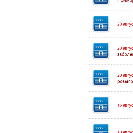
Примо
20 авгу
20 авгу
заболе
20 авгу
розыгр
16 авгу
10 авгу