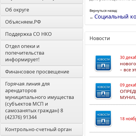
Об округе
Вернуться назад:
Социальный ко
←
Объясняем.РФ
Поддержка СО НКО
Новости
Отдел опеки и 
попечительства 
30 дека
информирует! 
нового
– все 
Финансовое просвещение
Горячая линия для 
09 дека
арендаторов 
ОПРЕД
муниципального имущества 
МУНИЦ
(субъектов МСП и 
самозанятых граждан) 8 
(42376) 91344
18 нояб
Контрольно-счетный орган 