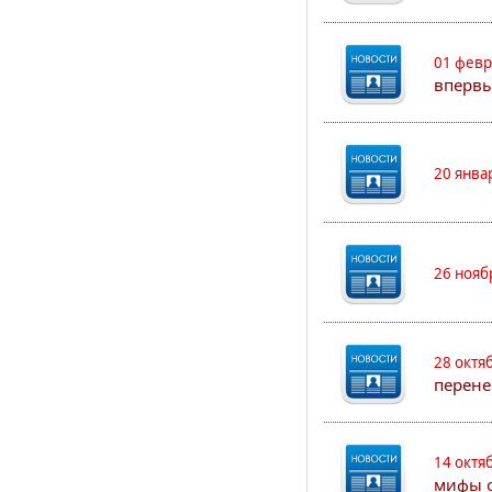
01 февр
впервы
20 янва
26 нояб
28 октя
перене
14 октя
мифы о