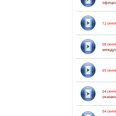
официа
12 сент
08 сент
междун
05 сент
04 сент
оказан
04 сент