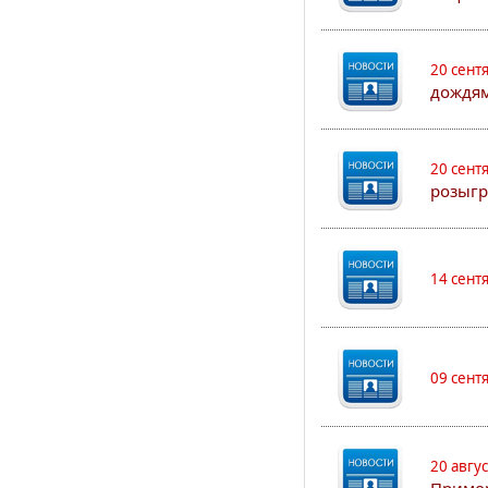
20 сент
дождям
20 сент
розыгр
14 сент
09 сент
20 авгу