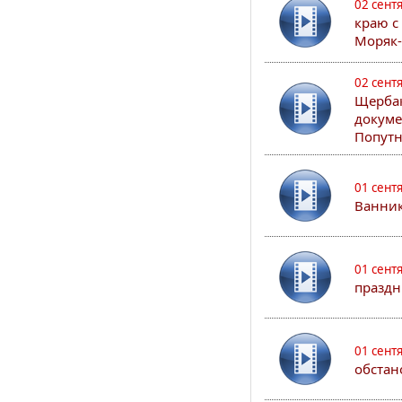
02 сент
краю с
Моряк
02 сент
Щербак
докуме
Попутн
01 сент
Ванник
01 сент
праздн
01 сент
обстан