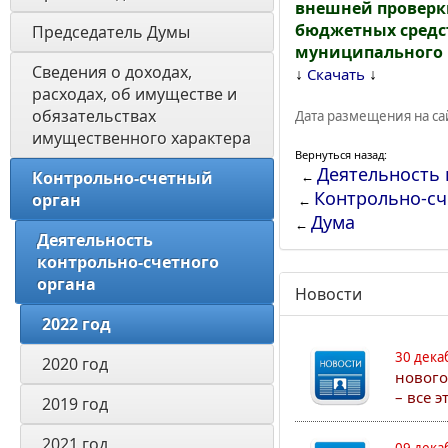
внешней проверк
бюджетных средс
Председатель Думы
муниципального р
Сведения о доходах, 
↓
↓
Скачать
расходах, об имуществе и 
обязательствах 
Дата размещения на сай
имущественного характера
Вернуться назад:
Деятельность 
Контрольно-счетный 
←
Контрольно-сч
орган
←
Дума
←
Деятельность 
контрольно-счетного 
органа 
Новости
2022 год
30 дека
2020 год
нового
– все 
2019 год
2021 год