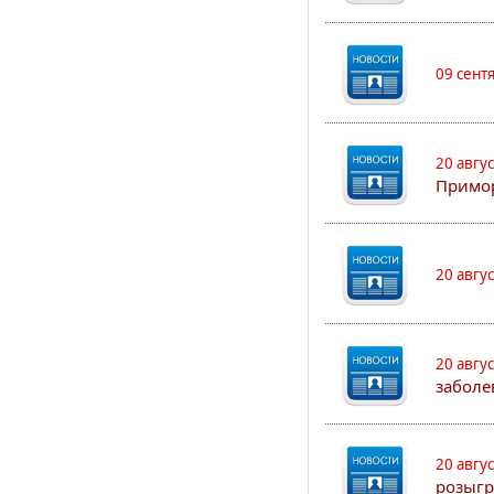
09 сент
20 авгу
Примо
20 авгу
20 авгу
заболе
20 авгу
розыгр