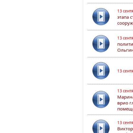
13 сент
этапа 
сооруж
13 сент
полити
Ольгин
13 сент
13 сент
Марина
врио г
помеще
13 сент
Виктор