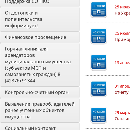
Поддержка СО НКО
25 июля
Отдел опеки и 
на Укр
попечительства 
информирует! 
25 июля
Финансовое просвещение
Примор
Горячая линия для 
арендаторов 
муниципального имущества 
13 апре
(субъектов МСП и 
самозанятых граждан) 8 
(42376) 91344
01 апре
Контрольно-счетный орган 
отчету
Выявление правообладателей 
ранее учтенных объектов 
29 март
имущества
Ольгин
Социальный контракт