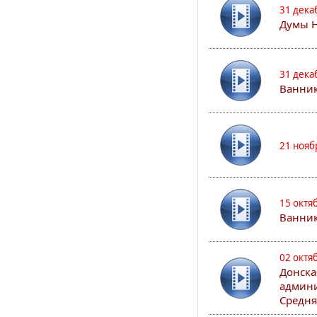
31 дека
Думы 
31 дека
Ванник
21 нояб
15 октя
Ванни
02 октя
Донска
админи
Средня