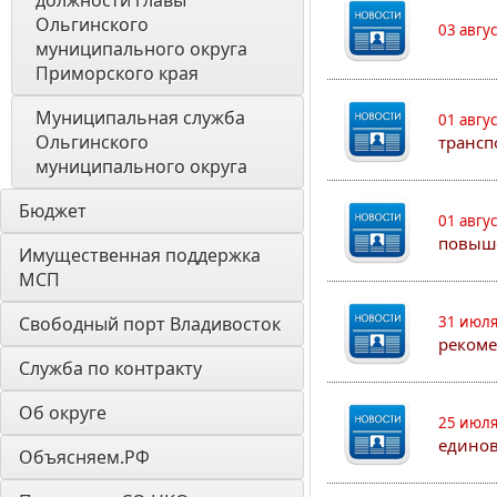
должности главы 
Ольгинского 
03 авгу
муниципального округа 
Приморского края
Муниципальная служба 
01 авгу
Ольгинского 
трансп
муниципального округа
Бюджет
01 авгу
повыш
Имущественная поддержка 
МСП
Свободный порт Владивосток
31 июля
рекоме
Служба по контракту
Об округе
25 июля
едино
Объясняем.РФ