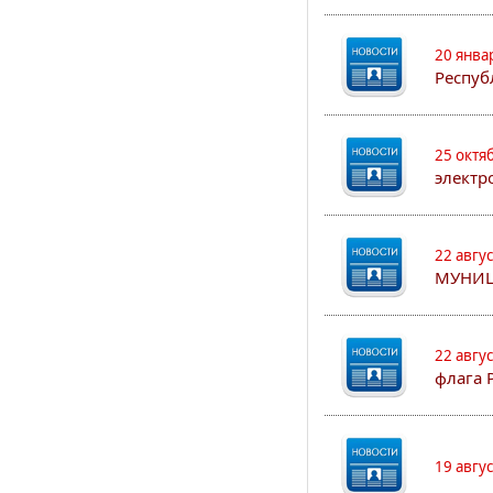
20 янва
Респуб
25 октя
электр
22 авгу
МУНИЦ
22 авгу
флага 
19 авгу