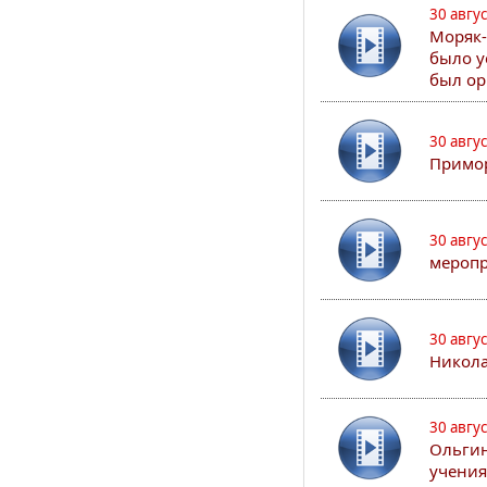
30 авгу
Моряк-
было у
был ор
30 авгу
Примор
30 авгу
меропр
30 авгу
Никола
30 авгу
Ольгин
учения