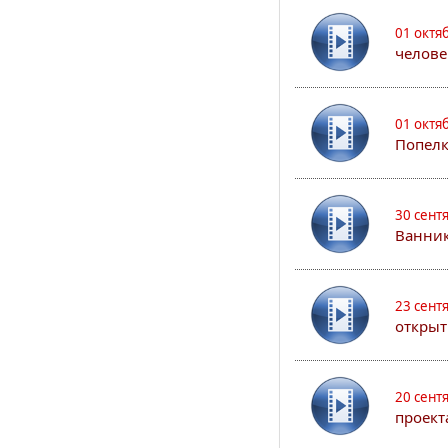
01 октя
челове
01 октя
Попел
30 сент
Ванник
23 сент
открыт
20 сент
проект