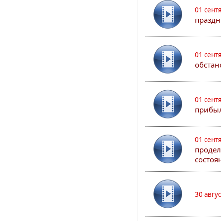
01 сент
праздн
01 сент
обстан
01 сент
прибыл
01 сент
продел
состоя
30 авгу