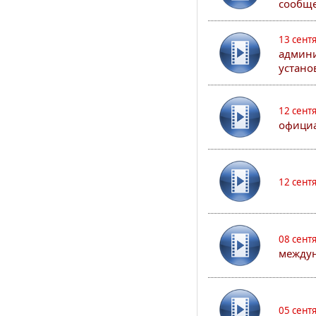
сообще
13 сент
админи
устано
12 сент
официа
12 сент
08 сент
междун
05 сент