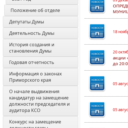
09 дека
ОПРЕД
Положение об отделе
МУНИЦ
Депутаты Думы
18 нояб
Деятельность Думы
История создания и 
становления Думы 
20 октя
акции 
Годовая отчетность 
до 20:
Информация о законах 
Приморского края
05 авгу
О начале выдвижения 
кандидатур на замещение 
должности председателя и 
аудитора КСО
05 авгу
Конкурс на замещение 