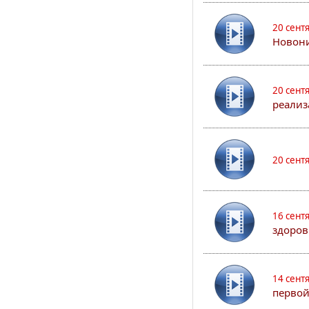
20 сент
Новони
20 сент
реализ
20 сент
16 сент
здоров
14 сент
первой