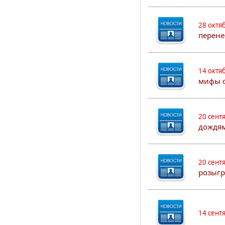
28 октя
перене
14 октя
мифы о
20 сент
дождям
20 сент
розыгр
14 сент