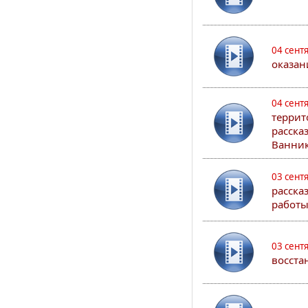
04 сент
оказан
04 сент
террит
расска
Ванник
03 сент
расска
работы
03 сент
восста