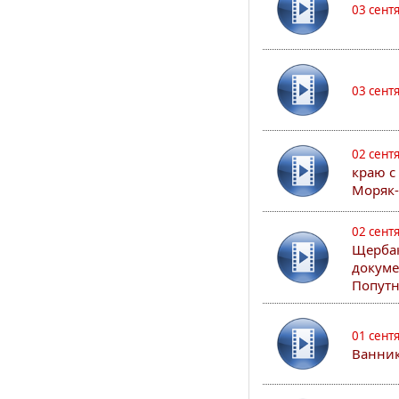
03 сент
03 сент
02 сент
краю с
Моряк
02 сент
Щербак
докуме
Попутн
01 сент
Ванник