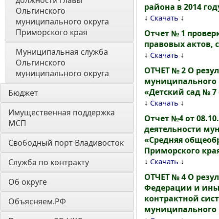
должности главы 
района в 2014 год
Ольгинского 
↓
↓
Скачать
муниципального округа 
Приморского края
Отчет № 1 провер
правовых актов,
Муниципальная служба 
↓
↓
Скачать
Ольгинского 
ОТЧЕТ № 2 О резу
муниципального округа
муниципального 
«Детский сад № 7
Бюджет
↓
↓
Скачать
Имущественная поддержка 
Отчет №4 от 08.1
МСП
деятельности му
«Средняя общеоб
Свободный порт Владивосток
Приморского кра
↓
↓
Скачать
Служба по контракту
ОТЧЕТ № 4 О резу
Об округе
Федерации и ины
контрактной систе
Объясняем.РФ
муниципального 