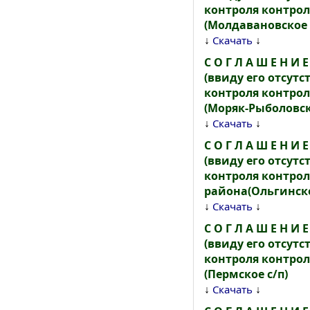
контроля контро
(Молдавановское 
↓
↓
Скачать
С О Г Л А Ш Е Н 
(ввиду его отсут
контроля контро
(Моряк-Рыболовск
↓
↓
Скачать
С О Г Л А Ш Е Н 
(ввиду его отсут
контроля контро
района(Ольгинско
↓
↓
Скачать
С О Г Л А Ш Е Н 
(ввиду его отсут
контроля контро
(Пермское с/п)
↓
↓
Скачать