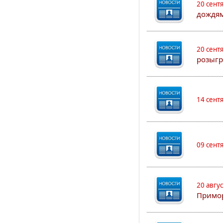
20 сент
дождям
20 сент
розыгр
14 сент
09 сент
20 авгу
Примо