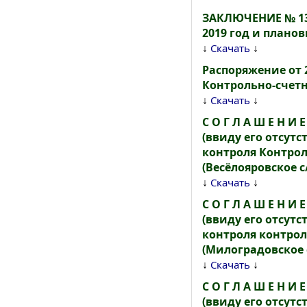
ЗАКЛЮЧЕНИЕ № 13 
2019 год и планов
↓
↓
Скачать
Распоряжение от 2
Контрольно-счетн
↓
↓
Скачать
С О Г Л А Ш Е Н 
(ввиду его отсут
контроля Контро
(Весёлояровское с
↓
↓
Скачать
С О Г Л А Ш Е Н 
(ввиду его отсут
контроля контро
(Милоградовское 
↓
↓
Скачать
С О Г Л А Ш Е Н 
(ввиду его отсут