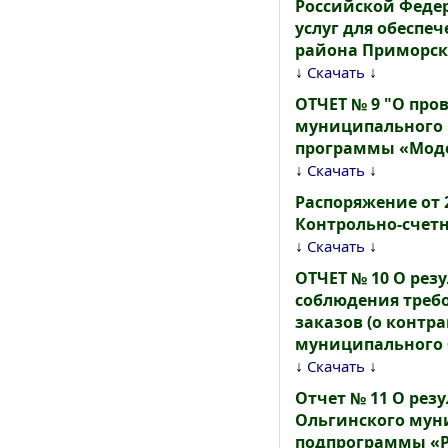
Российской Федер
услуг для обесп
района Приморск
↓
↓
Скачать
ОТЧЕТ № 9 "О про
муниципального 
программы «Моде
↓
↓
Скачать
Распоряжение от 2
Контрольно-счетн
↓
↓
Скачать
ОТЧЕТ № 10 О рез
соблюдения треб
заказов (о контра
муниципального 
↓
↓
Скачать
Отчет № 11 О рез
Ольгинского мун
подпрограммы «Р