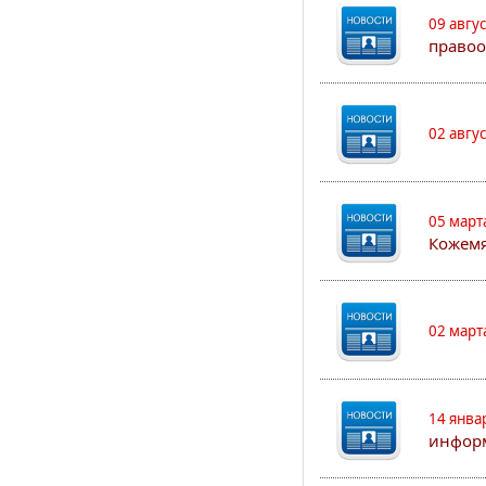
09 авгу
правоо
02 авгу
05 март
Кожем
02 март
14 янва
информ