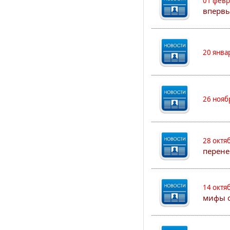
01 февр
впервы
20 янва
26 нояб
28 октя
перене
14 октя
мифы о