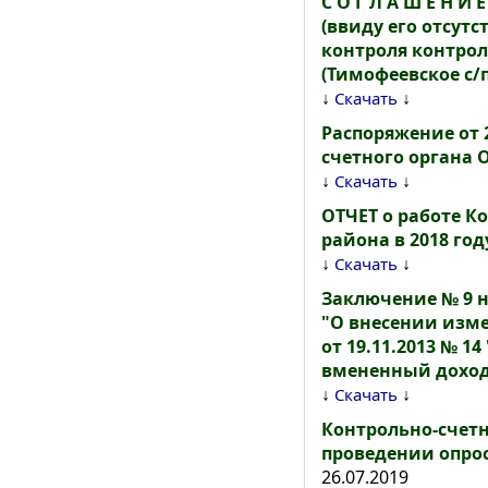
С О Г Л А Ш Е Н 
(ввиду его отсут
контроля контро
(Тимофеевское с/п
↓
↓
Скачать
Распоряжение от 
счетного органа 
↓
↓
Скачать
ОТЧЕТ о работе К
района в 2018 год
↓
↓
Скачать
Заключение № 9 
"О внесении изм
от 19.11.2013 № 1
вмененный доход 
↓
↓
Скачать
Контрольно-счет
проведении опрос
26.07.2019