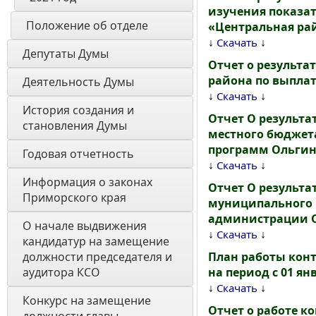
изучения показа
Положение об отделе
«Центральная ра
↓
↓
Скачать
Депутаты Думы
Отчет о результ
района по выпла
Деятельность Думы
↓
↓
Скачать
История создания и 
Отчет О результа
становления Думы 
местного бюджет
программ Ольгин
Годовая отчетность 
↓
↓
Скачать
Информация о законах 
Отчет О результа
Приморского края
муниципального 
администрации О
О начале выдвижения 
↓
↓
Скачать
кандидатур на замещение 
должности председателя и 
План работы кон
аудитора КСО
на период с 01 янв
↓
↓
Скачать
Конкурс на замещение 
Отчет о работе к