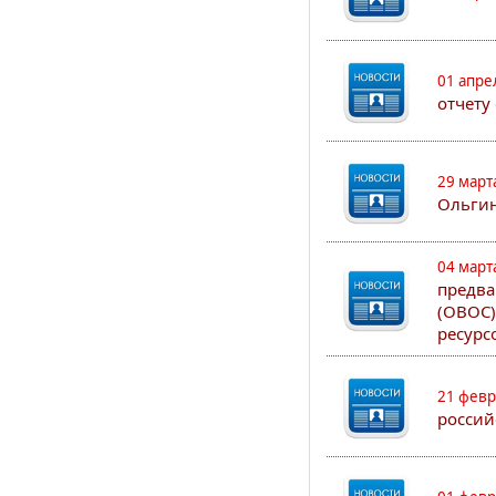
01 апре
отчету
29 март
Ольгин
04 март
предва
(ОВОС)
ресурс
21 февр
россий