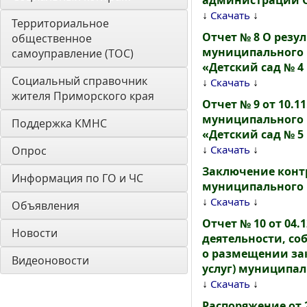
администрации О
↓
↓
Скачать
Территориальное 
Отчет № 8 О резу
общественное 
муниципального 
самоуправление (ТОС)
«Детский сад № 4
Социальный справочник 
↓
↓
Скачать
жителя Приморского края
Отчет № 9 от 10.
муниципального 
Поддержка КМНС
«Детский сад № 5
↓
↓
Скачать
Опрос
Заключение контр
Информация по ГО и ЧС
муниципального р
↓
↓
Скачать
Объявления
Отчет № 10 от 04
Новости
деятельности, с
о размещении зак
Видеоновости
услуг) муниципаль
↓
↓
Скачать
Распоряжение от 