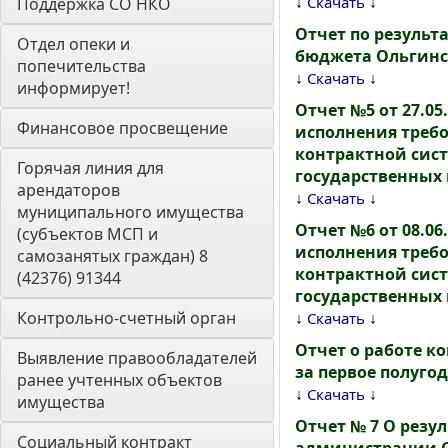
↓
↓
Скачать
Поддержка СО НКО
Отчет по результ
Отдел опеки и 
бюджета Ольгинск
попечительства 
↓
↓
Скачать
информирует! 
Отчет №5 от 27.0
Финансовое просвещение
исполнения требо
контрактной систе
Горячая линия для 
государственных
арендаторов 
↓
↓
Скачать
муниципального имущества 
Отчет №6 от 08.0
(субъектов МСП и 
исполнения требо
самозанятых граждан) 8 
контрактной систе
(42376) 91344
государственных
Контрольно-счетный орган 
↓
↓
Скачать
Отчет о работе к
Выявление правообладателей 
за первое полугод
ранее учтенных объектов 
↓
↓
Скачать
имущества
Отчет № 7 О резу
Социальный контракт