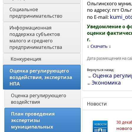
Ольгинского муни
Социальное 
по адресу: пгт Ольг
предпринимательство
kumi_ot
по E-mail:
Уведомление о ф
Информационная 
оценки фактическ
поддержка субъектов 
г.
малого и среднего 
↓
↓
Скачать
предпринимательства
 Конкуренция 
Дата размещения на сай
Оценка регулирующего 
Вернуться назад:
Оценка регули
←
воздействия, экспертиза 
Экономика
НПА 
←
Оценка регулирующего 
воздействия 
Новости
План проведения 
экспертизы 
30 дека
муниципальных 
нового