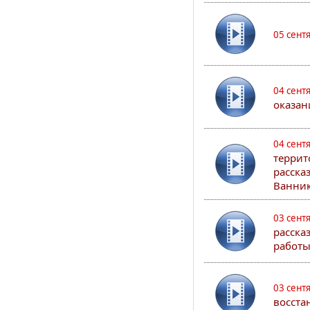
05 сент
04 сент
оказан
04 сент
террит
расска
Ванник
03 сент
расска
работы
03 сент
восста