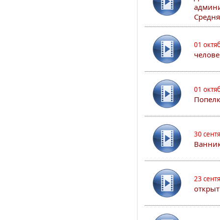
админи
Средня
01 октя
челове
01 октя
Попел
30 сент
Ванник
23 сент
открыт