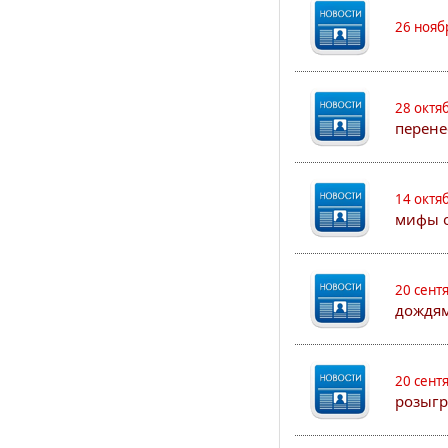
26 нояб
28 октя
перене
14 октя
мифы о
20 сент
дождям
20 сент
розыгр