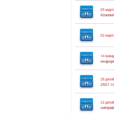
05 март
Кожем
02 март
14 янва
информ
26 дека
2021 г
22 дека
направ