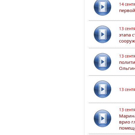
14 сент
первой
13 сент
этапа 
сооруж
13 сент
полити
Ольгин
13 сент
13 сент
Марина
врио г
помеще