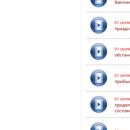
Ванник
01 сент
праздн
01 сент
обстан
01 сент
прибыл
01 сент
продел
состоя