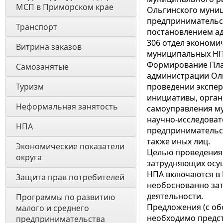
МСП в Приморском крае
Ольгинского муни
предпринимательск
Транспорт
постановлением ад
306 отдел экономи
Витрина заказов 
муниципальных НПА
Формирование Пла
Самозанятые
администрации Ол
Туризм
проведении экспер
инициативы, орган
Неформальная занятость
самоуправления м
научно-исследоват
НПА
предпринимательск
также иных лиц.
Экономические показатели 
Целью проведения
округа
затрудняющих осу
НПА включаются в 
Защита прав потребителей
необоснованно за
деятельности.
Программы по развитию 
Предложения (с об
малого и среднего 
необходимо предст
предпринимательства