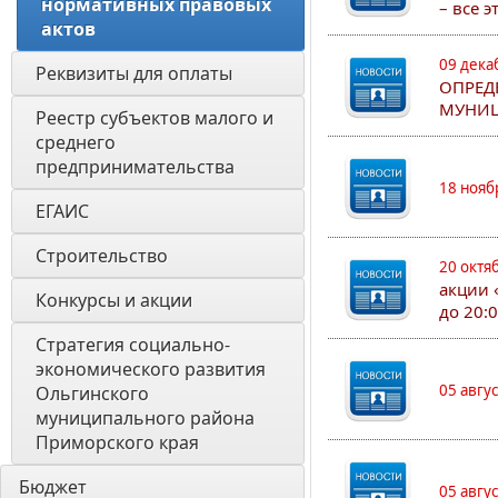
нормативных правовых 
– все 
актов 
09 дека
Реквизиты для оплаты
ОПРЕД
МУНИЦ
Реестр субъектов малого и 
среднего 
предпринимательства
18 нояб
ЕГАИС
Строительство
20 октя
акции 
Конкурсы и акции
до 20:
Стратегия социально- 
экономического развития 
05 авгу
Ольгинского 
муниципального района 
Приморского края
Бюджет
05 авгу