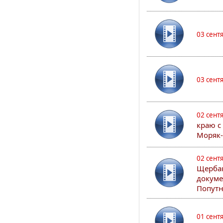
03 сент
03 сент
02 сент
краю с
Моряк
02 сент
Щербак
докуме
Попутн
01 сент