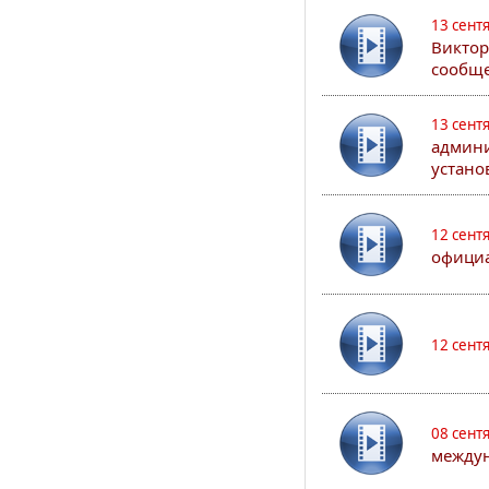
13 сент
Виктор
сообще
13 сент
админи
устано
12 сент
официа
12 сент
08 сент
междун