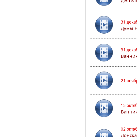
деятел
31 дека
Думы 
31 дека
Ванник
21 нояб
15 октя
Ванни
02 октя
Донска