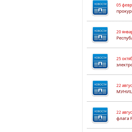
05 февр
прокур
20 янва
Респуб
25 октя
электр
22 авгу
МУНИЦ
22 авгу
флага 