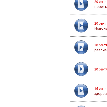
20 сент
проект
20 сент
Новони
20 сент
реализ
20 сент
16 сент
здоров