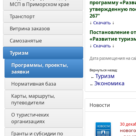
программу «Разви
МСП в Приморском крае
утвержденную по
267"
Транспорт
↓
↓
Скачать
Витрина заказов 
Постановление о
«Развитие туризм
Самозанятые
↓
↓
Скачать
Туризм
Дата размещения на сай
Программы, проекты, 
Вернуться назад:
заявки
Туризм
←
Экономика
Нормативная база
←
Карты, маршруты, 
путеводители
Новости
О туристичеких 
организациях
30 дека
нового
Гранты и субсидии по 