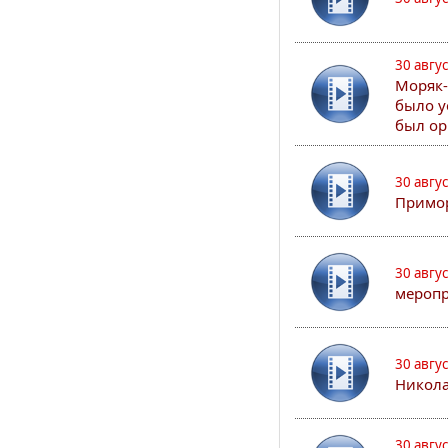
30 авгу
Моряк-
было у
был ор
30 авгу
Примор
30 авгу
меропр
30 авгу
Никола
30 авгу