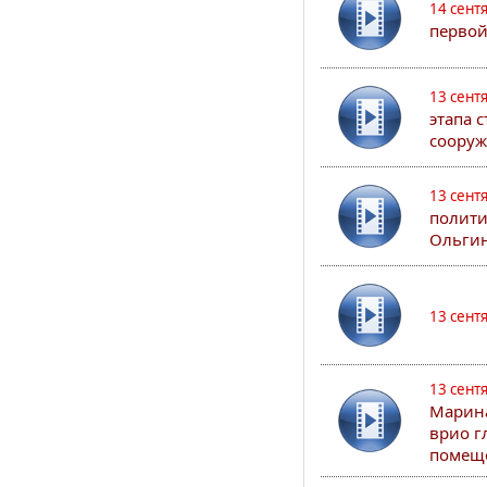
14 сент
первой
13 сент
этапа 
сооруж
13 сент
полити
Ольгин
13 сент
13 сент
Марина
врио г
помеще