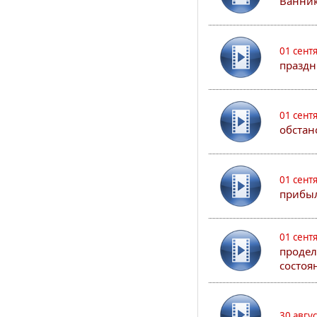
Ванник
01 сент
праздн
01 сент
обстан
01 сент
прибыл
01 сент
продел
состоя
30 авгу