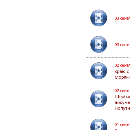
03 сент
03 сент
02 сент
краю с
Моряк
02 сент
Щербак
докуме
Попутн
01 сент