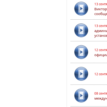
13 сент
Виктор
сообще
13 сент
админи
устано
12 сент
официа
12 сент
08 сент
междун