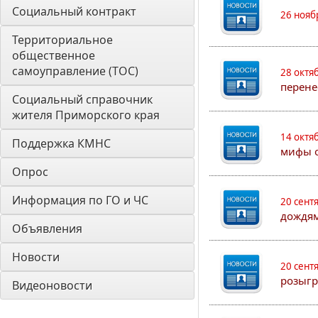
Социальный контракт
26 нояб
Территориальное 
общественное 
самоуправление (ТОС)
28 октя
перене
Социальный справочник 
жителя Приморского края
14 октя
Поддержка КМНС
мифы о
Опрос
Информация по ГО и ЧС
20 сент
дождям
Объявления
Новости
20 сент
розыгр
Видеоновости