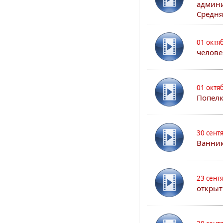
админи
Средня
01 октя
челове
01 октя
Попел
30 сент
Ванник
23 сент
открыт