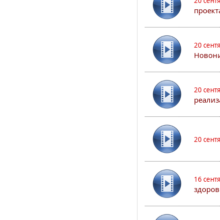
20 сент
проект
20 сент
Новони
20 сент
реализ
20 сент
16 сент
здоров