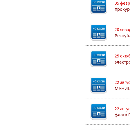
05 февр
прокур
20 янва
Респуб
25 октя
электр
22 авгу
МУНИЦ
22 авгу
флага 