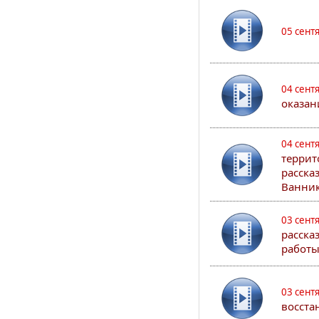
05 сент
04 сент
оказан
04 сент
террит
расска
Ванник
03 сент
расска
работы
03 сент
восста