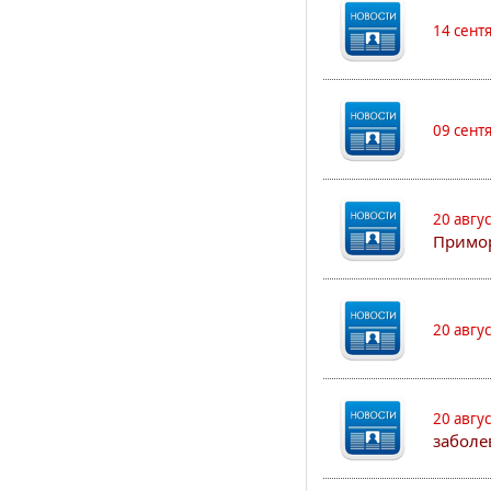
14 сент
09 сент
20 авгу
Примо
20 авгу
20 авгу
заболе