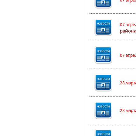
07 апре
07 апре
района
07 апре
28 март
28 март