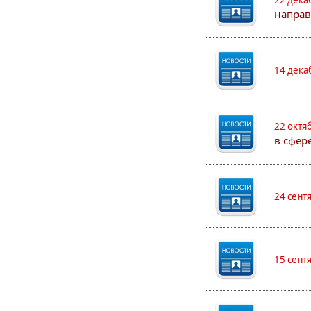
22 дека
направ
14 дека
22 октя
в сфер
24 сент
15 сент