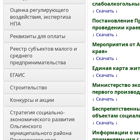
слабоалкогольн
Оценка регулирующего 
↓
↓
Скачать
воздействия, экспертиза 
Постановление Пр
НПА 
проведении краев
↓
↓
Скачать
Реквизиты для оплаты
Мероприятия от 
Реестр субъектов малого и 
края»
среднего 
↓
↓
Скачать
предпринимательства
Единая карта жит
ЕГАИС
↓
↓
Скачать
Министерство эко
Строительство
первого производ
↓
↓
Скачать
Конкурсы и акции
Беспрепятственн
Стратегия социально- 
объектам социал
экономического развития 
↓
↓
Скачать
Ольгинского 
Информации о м
муниципального района 
применяемыми с 1