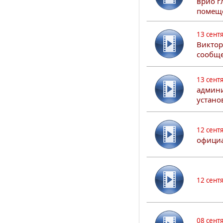
врио г
помеще
13 сент
Виктор
сообще
13 сент
админи
устано
12 сент
официа
12 сент
08 сент