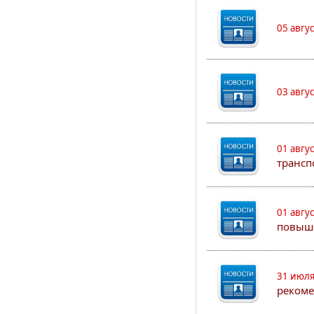
05 авгу
03 авгу
01 авгу
трансп
01 авгу
повыш
31 июля
рекоме