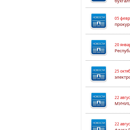
бухгал
05 февр
прокур
20 янва
Респуб
25 октя
электр
22 авгу
МУНИЦ
22 авгу
флага 