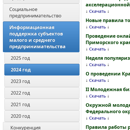
акселерационной
Социальное 
↓
↓
Скачать
предпринимательство
Новые правила т
↓
↓
Скачать
Информационная 
поддержка субъектов 
Проведение онла
малого и среднего 
Приморского кра
предпринимательства
↓
↓
Скачать
2025 год
Неделя популяри
↓
↓
Скачать
2024 год
О проведении Кра
↓
↓
Скачать
2023 год
II Молодежная би
2022 год
↓
↓
Скачать
2021 год
Окружной молоде
Федерального окр
2020 год
↓
↓
Скачать
Правила работы 
 Конкуренция 