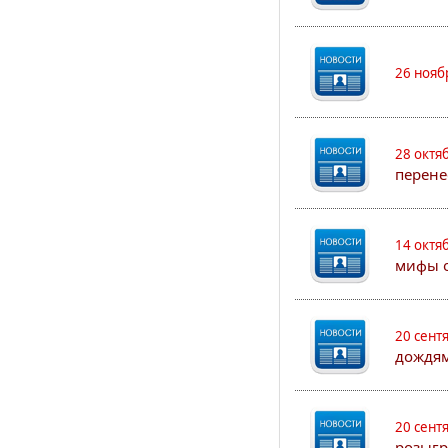
26 нояб
28 октя
перене
14 октя
мифы о
20 сент
дождям
20 сент
розыгр