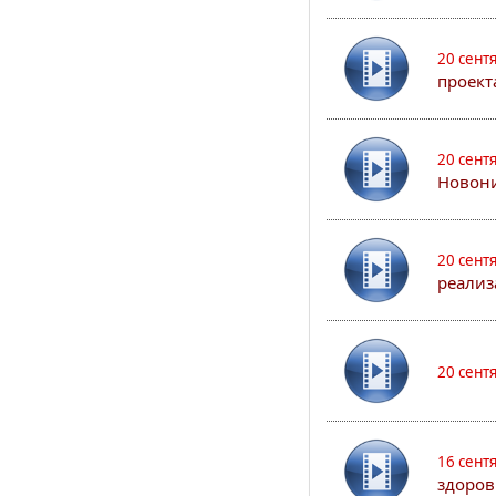
20 сент
проект
20 сент
Новони
20 сент
реализ
20 сент
16 сент
здоров