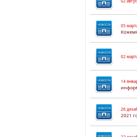
02 авгу
05 март
Кожем
02 март
14 янва
информ
26 дека
2021 г