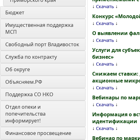
Приморского края
↓
↓
Скачать
Бюджет
Конкурс «Молодо
↓
↓
Скачать
Имущественная поддержка 
МСП
О выявлении фал
↓
↓
Скачать
Свободный порт Владивосток
Услуги для субъе
Служба по контракту
бизнес»
↓
↓
Скачать
Об округе
Снижаем ставки:
акционные микр
Объясняем.РФ
↓
↓
Скачать
Поддержка СО НКО
Вебинары по мар
↓
↓
Скачать
Отдел опеки и 
попечительства 
Информация о вс
информирует! 
идентификации
↓
↓
Скачать
Финансовое просвещение
Вебинар по марки