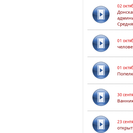
02 октя
Донска
админи
Средня
01 октя
челове
01 октя
Попел
30 сент
Ванник
23 сент
открыт