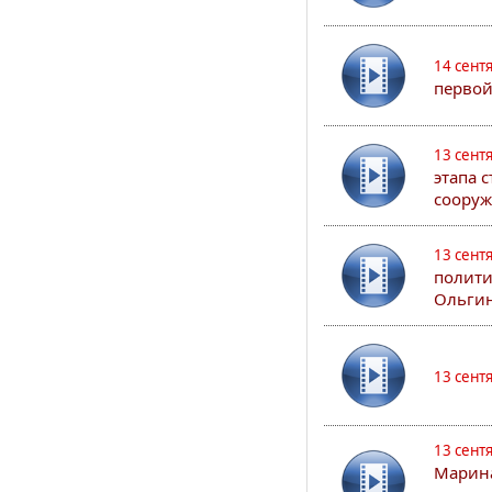
14 сент
первой
13 сент
этапа 
сооруж
13 сент
полити
Ольгин
13 сент
13 сент
Марина