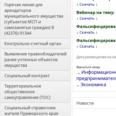
↓
↓
Скачать
Горячая линия для 
арендаторов 
Вебинар на тему
муниципального имущества 
↓
↓
Скачать
(субъектов МСП и 
Фальсифицирован
самозанятых граждан) 8 
↓
↓
Скачать
(42376) 91344
Фальсифицирован
Контрольно-счетный орган 
↓
↓
Скачать
Выявление правообладателей 
Дата размещения на сай
ранее учтенных объектов 
имущества
Вернуться назад:
Информационна
←
Социальный контракт
предпринимател
Экономика
←
Территориальное 
общественное 
самоуправление (ТОС)
Новости
Социальный справочник 
жителя Приморского края