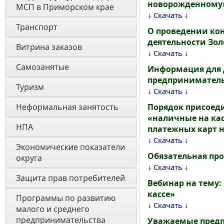
новорожденному
МСП в Приморском крае
↓
↓
Скачать
Транспорт
О проведении ко
деятельности Зо
Витрина заказов 
↓
↓
Скачать
Самозанятые
Информация для 
предпринимательс
Туризм
↓
↓
Скачать
Неформальная занятость
Порядок присоеди
«наличные на ка
НПА
платежных карт н
↓
↓
Скачать
Экономические показатели 
Обязательная пр
округа
↓
↓
Скачать
Защита прав потребителей
Вебинар на тему:
кассе»
Программы по развитию 
↓
↓
Скачать
малого и среднего 
предпринимательства
Уважаемые предп