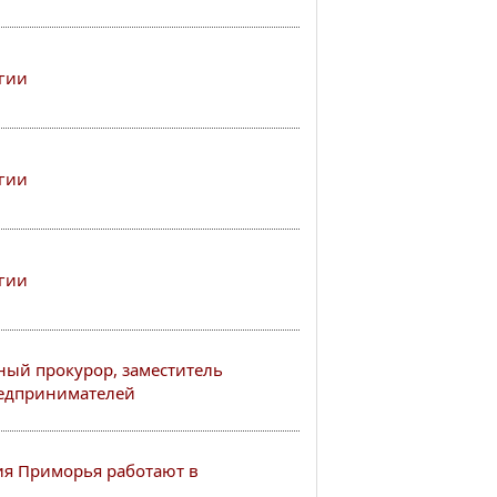
гии
гии
гии
ный прокурор, заместитель
редпринимателей
я Приморья работают в