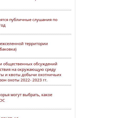
тоятся публичные слушания по
год
ежселенной территории
баковка)
ии общественных обсуждений
ствия на окружающую среду
ты и квоты добычи охотничьих
он охоты 2022- 2023 гг.
рья могут выбрать, какое
РОС