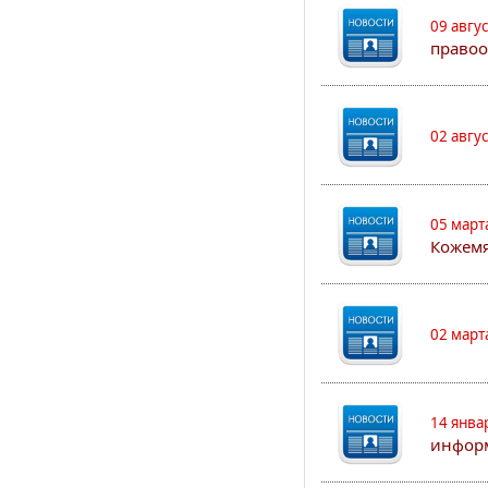
09 авгу
правоо
02 авгу
05 март
Кожем
02 март
14 янва
информ