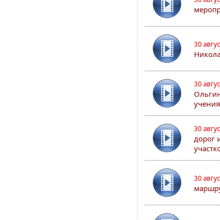
меропр
30 авгу
Никола
30 авгу
Ольгин
учения
30 авгу
дорог 
участк
30 авгу
маршру