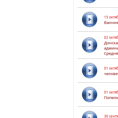
15 октя
Ванни
02 октя
Донска
админи
Средня
01 октя
челове
01 октя
Попел
30 сент