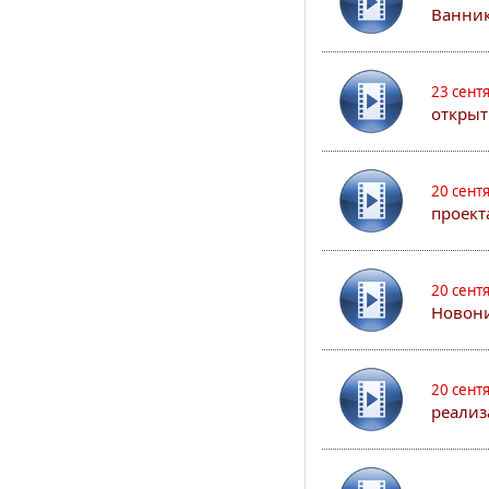
Ванник
23 сент
открыт
20 сент
проект
20 сент
Новони
20 сент
реализ