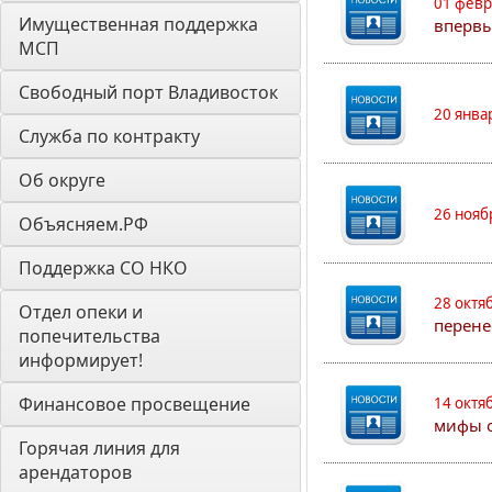
01 февр
Имущественная поддержка 
впервы
МСП
Свободный порт Владивосток
20 янва
Служба по контракту
Об округе
26 нояб
Объясняем.РФ
Поддержка СО НКО
28 октя
Отдел опеки и 
перене
попечительства 
информирует! 
Финансовое просвещение
14 октя
мифы о
Горячая линия для 
арендаторов 