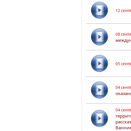
12 сент
08 сент
междун
05 сент
04 сент
оказан
04 сент
террит
расска
Ванник