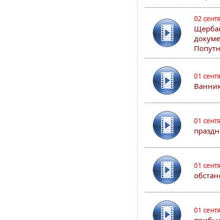
02 сент
Щербак
докуме
Попутн
01 сент
Ванник
01 сент
праздн
01 сент
обстан
01 сент