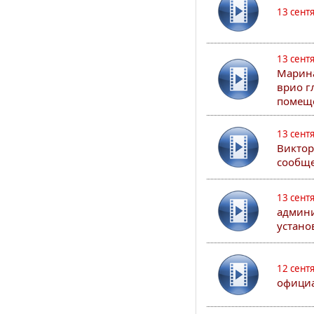
13 сент
13 сент
Марина
врио г
помеще
13 сент
Виктор
сообще
13 сент
админи
устано
12 сент
официа