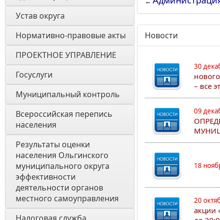
Администраци
←
Устав округа
Нормативно-правовые акты
Новости
ПРОЕКТНОЕ УПРАВЛЕНИЕ
30 дека
Госуслуги
нового
– все 
Муниципальный контроль
09 дека
Всероссийская перепись 
ОПРЕД
населения
МУНИЦ
Результаты оценки 
населения Ольгинского 
муниципального округа 
18 нояб
эффективности 
деятельности органов 
местного самоуправления 
20 октя
акции 
Налоговая служба