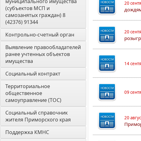
муниципального имущества 
20 сент
(субъектов МСП и 
дождям
самозанятых граждан) 8 
(42376) 91344
20 сент
Контрольно-счетный орган 
розыгр
Выявление правообладателей 
ранее учтенных объектов 
имущества
14 сент
Социальный контракт
Территориальное 
09 сент
общественное 
самоуправление (ТОС)
Социальный справочник 
20 авгу
жителя Приморского края
Примо
Поддержка КМНС