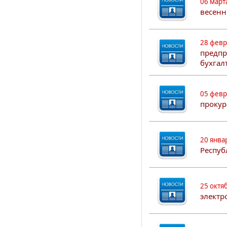
06 март
весенн
28 февр
предпр
бухгал
05 февр
прокур
20 янва
Респуб
25 октя
электр