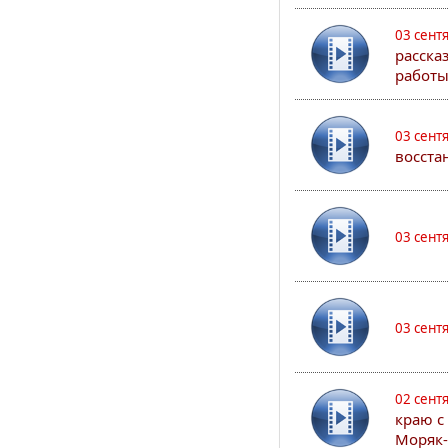
03 сент
расска
работы
03 сент
восста
03 сент
03 сент
02 сент
краю с
Моряк