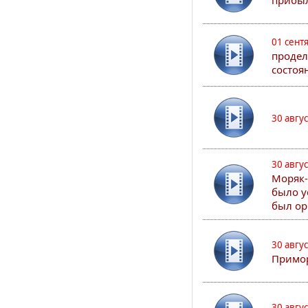
прибыл
01 сент
продел
состоя
30 авгу
30 авгу
Моряк-
было у
был ор
30 авгу
Примор
30 авгу