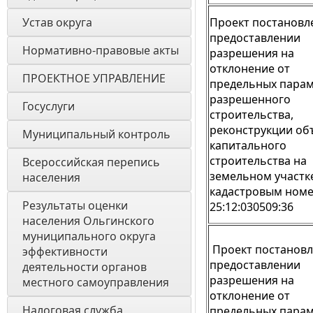
Устав округа
Проект постановл
предоставлении
Нормативно-правовые акты
разрешения на
отклонение от
ПРОЕКТНОЕ УПРАВЛЕНИЕ
предельных пара
разрешенного
Госуслуги
строительства,
реконструкции об
Муниципальный контроль
капитального
строительства на
Всероссийская перепись 
земельном участке
населения
кадастровым ном
Результаты оценки 
25:12:030509:36
населения Ольгинского 
муниципального округа 
Проект постановл
эффективности 
предоставлении
деятельности органов 
разрешения на
местного самоуправления 
отклонение от
Налоговая служба
предельных пара