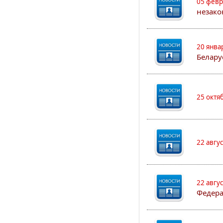
05 февр
незако
20 янва
Белару
25 октя
22 авгу
22 авгу
Федера