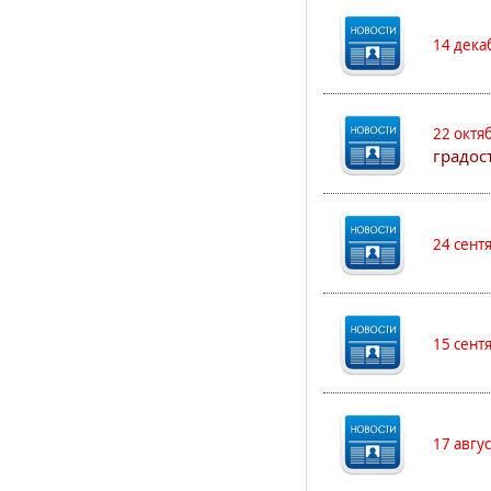
14 дека
22 октя
градос
24 сент
15 сент
17 авгу