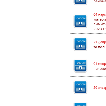
района
04 март
матери
лимиты
2023 гг
21 февр
за пол
01 февр
челове
20 янва