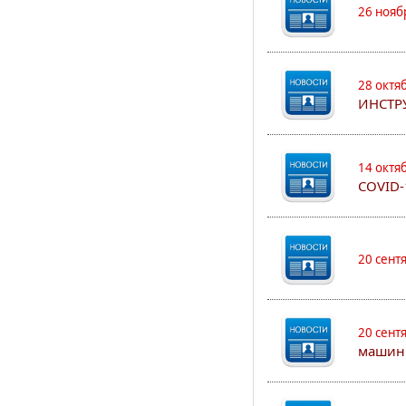
26 нояб
28 октя
ИНСТР
14 октя
COVID-
20 сент
20 сент
машин