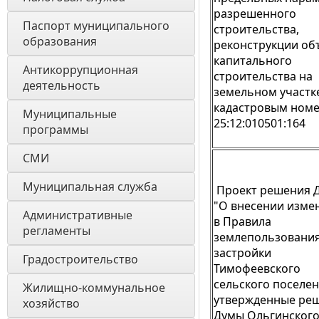
разрешенного
Паспорт муниципального 
строительства,
образования 
реконструкции об
капитального
Антикоррупционная 
строительства на
деятельность
земельном участке
кадастровым ном
Муниципальные 
25:12:010501:164
программы
СМИ
Муниципальная служба
Проект решения 
"О внесении изме
Административные 
в Правила
регламенты
землепользования
застройки
Градостроительство
Тимофеевского
сельского поселен
Жилищно-коммунальное 
утвержденные ре
хозяйство
Думы Ольгинског