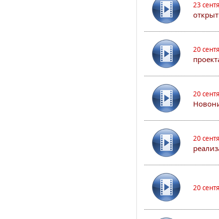
23 сент
открыт
20 сент
проект
20 сент
Новони
20 сент
реализ
20 сент