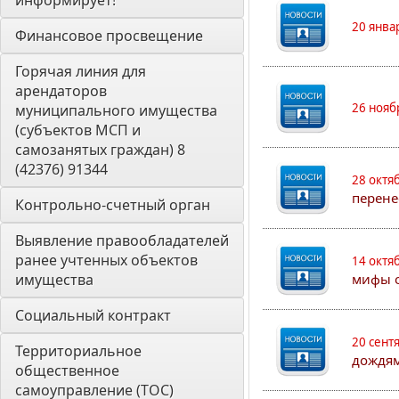
информирует! 
20 янва
Финансовое просвещение
Горячая линия для 
арендаторов 
26 нояб
муниципального имущества 
(субъектов МСП и 
самозанятых граждан) 8 
(42376) 91344
28 октя
перене
Контрольно-счетный орган 
Выявление правообладателей 
ранее учтенных объектов 
14 октя
имущества
мифы о
Социальный контракт
20 сент
Территориальное 
дождям
общественное 
самоуправление (ТОС)