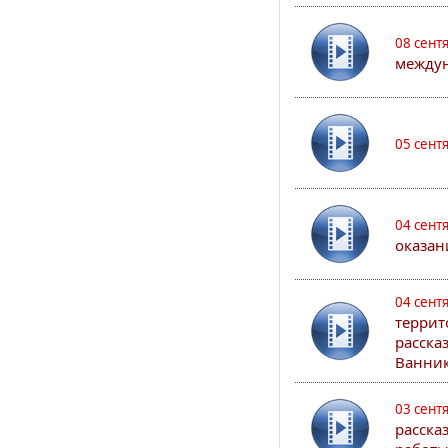
08 сент
междун
05 сент
04 сент
оказан
04 сент
террит
расска
Ванник
03 сент
расска