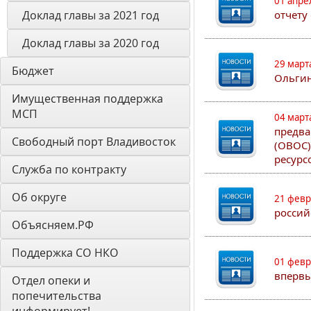
01 апре
Доклад главы за 2021 год
отчету
Доклад главы за 2020 год
29 март
Бюджет
Ольгин
Имущественная поддержка 
МСП
04 март
предва
Свободный порт Владивосток
(ОВОС)
ресурс
Служба по контракту
Об округе
21 февр
россий
Объясняем.РФ
Поддержка СО НКО
01 февр
впервы
Отдел опеки и 
попечительства 