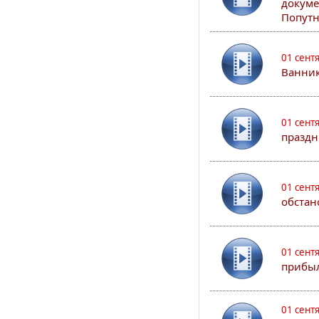
докуме
Попутн
01 сент
Ванник
01 сент
праздн
01 сент
обстан
01 сент
прибыл
01 сент