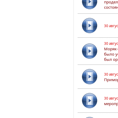
продел
состоя
30 авгу
30 авгу
Моряк-
было у
был ор
30 авгу
Примор
30 авгу
меропр