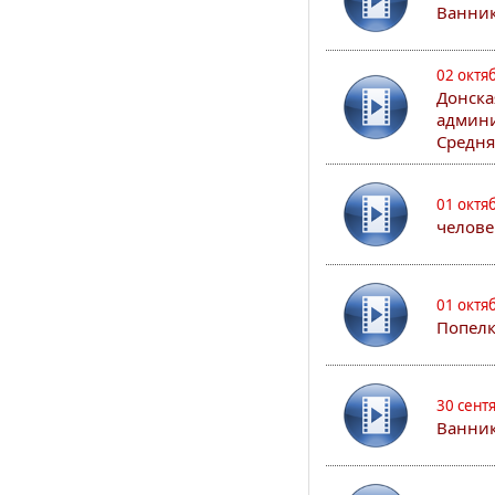
Ванни
02 октя
Донска
админи
Средня
01 октя
челове
01 октя
Попел
30 сент
Ванник