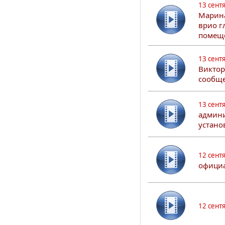
13 сент
Марина
врио г
помеще
13 сент
Виктор
сообще
13 сент
админи
устано
12 сент
официа
12 сент