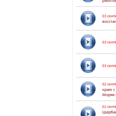
работы
03 сент
восста
03 сент
03 сент
02 сент
краю с
Моряк
02 сент
Щербак