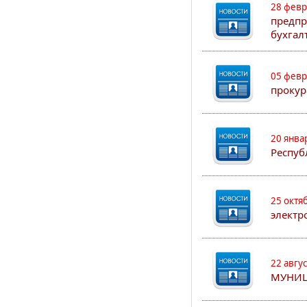
28 февр
предпр
бухгал
05 февр
прокур
20 янва
Респуб
25 октя
электр
22 авгу
МУНИЦ