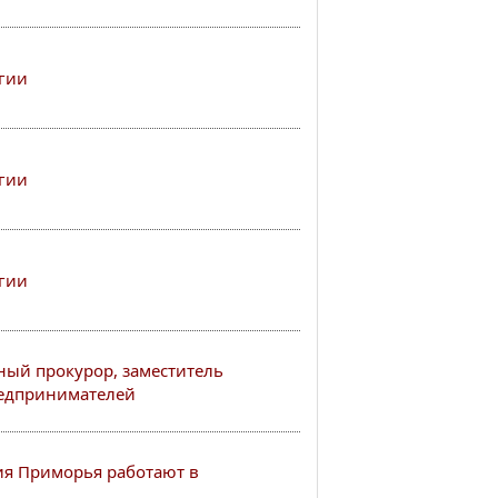
гии
гии
гии
ный прокурор, заместитель
редпринимателей
я Приморья работают в