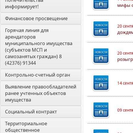
попечительства 
мифы о
информирует! 
Финансовое просвещение
20 сент
Горячая линия для 
дождям
арендаторов 
муниципального имущества 
(субъектов МСП и 
20 сент
самозанятых граждан) 8 
розыгр
(42376) 91344
Контрольно-счетный орган 
14 сент
Выявление правообладателей 
ранее учтенных объектов 
имущества
09 сент
Социальный контракт
Территориальное 
общественное 