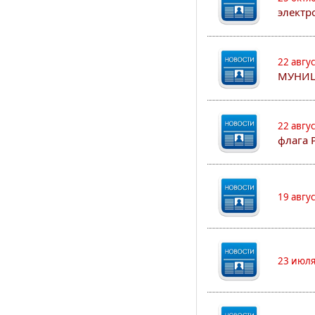
электр
22 авгу
МУНИЦ
22 авгу
флага 
19 авгу
23 июля