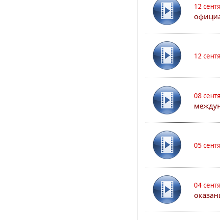
12 сент
официа
12 сент
08 сент
междун
05 сент
04 сент
оказан