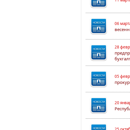
11 март
06 март
весенн
28 февр
предпр
бухгал
05 февр
прокур
20 янва
Респуб
25 октя