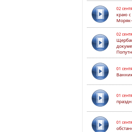
02 сент
краю с
Моряк
02 сент
Щербак
докуме
Попутн
01 сент
Ванник
01 сент
праздн
01 сент
обстан