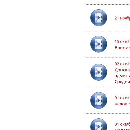
21 нояб
15 октя
Ванни
02 октя
Донска
админи
Средня
01 октя
челове
01 октя