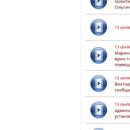
полити
Ольгин
13 сент
13 сент
Марина
врио г
помеще
13 сент
Виктор
сообще
13 сент
админи
устано