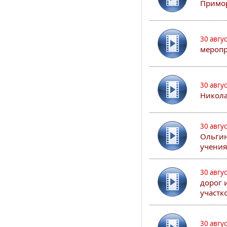
Примор
30 авгу
меропр
30 авгу
Никола
30 авгу
Ольгин
учения
30 авгу
дорог 
участк
30 авгу