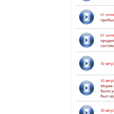
01 сент
прибыл
01 сент
продел
состоя
30 авгу
30 авгу
Моряк-
было у
был ор
30 авгу