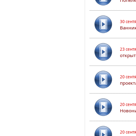
Попел
30 сент
Ванник
23 сент
открыт
20 сент
проект
20 сент
Новони
20 сент