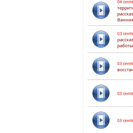
04 сент
террит
расска
Ванник
03 сент
расска
работы
03 сент
восста
03 сент
03 сент