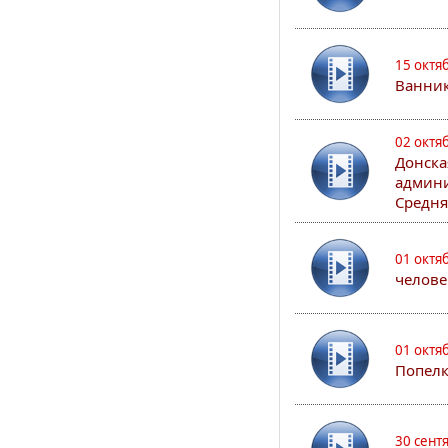
15 октя
Ванни
02 октя
Донска
админи
Средня
01 октя
челове
01 октя
Попел
30 сент