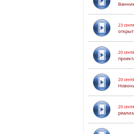
Ванник
23 сент
открыт
20 сент
проект
20 сент
Новони
20 сент
реализ