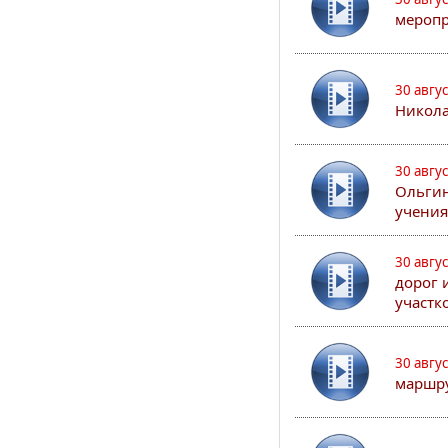
меропр
30 авгу
Никола
30 авгу
Ольгин
учения
30 авгу
дорог 
участк
30 авгу
маршру