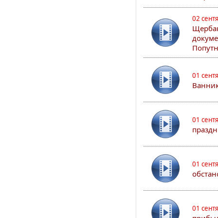
02 сент
Щербак
докуме
Попутн
01 сент
Ванник
01 сент
праздн
01 сент
обстан
01 сент