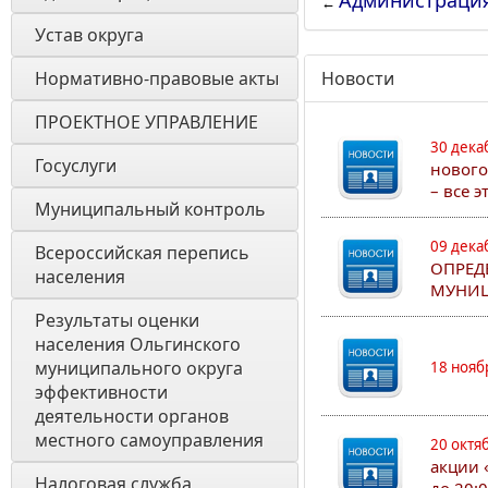
Администраци
←
Устав округа
Нормативно-правовые акты
Новости
ПРОЕКТНОЕ УПРАВЛЕНИЕ
30 дека
Госуслуги
нового
– все 
Муниципальный контроль
09 дека
Всероссийская перепись 
ОПРЕД
населения
МУНИЦ
Результаты оценки 
населения Ольгинского 
муниципального округа 
18 нояб
эффективности 
деятельности органов 
местного самоуправления 
20 октя
акции 
Налоговая служба