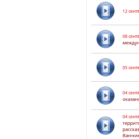
12 сент
08 сент
междун
05 сент
04 сент
оказан
04 сент
террит
расска
Ванник