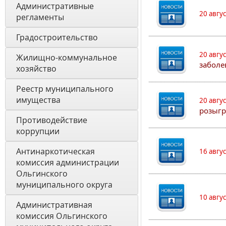
Административные 
20 авгу
регламенты
Градостроительство
20 авгу
Жилищно-коммунальное 
заболе
хозяйство
Реестр муниципального 
имущества
20 авгу
розыгр
Противодействие 
коррупции
Антинаркотическая 
16 авгу
комиссия администрации 
Ольгинского 
муниципального округа
10 авгу
Административная 
комиссия Ольгинского 