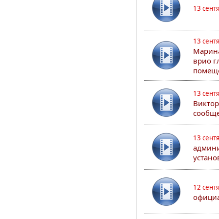
13 сент
13 сент
Марина
врио г
помеще
13 сент
Виктор
сообще
13 сент
админи
устано
12 сент
официа