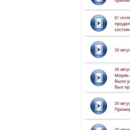
прибыл
01 сент
продел
состоя
30 авгу
30 авгу
Моряк-
было у
был ор
30 авгу
Примор
30 авгу