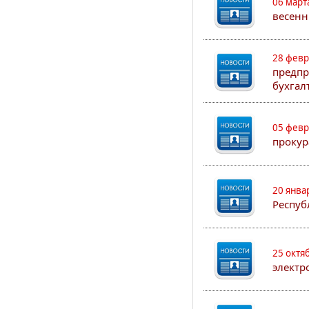
06 март
весенн
28 февр
предпр
бухгал
05 февр
прокур
20 янва
Респуб
25 октя
электр