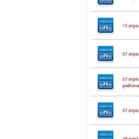
15 апре
07 апре
07 апре
района
07 апре
28 март