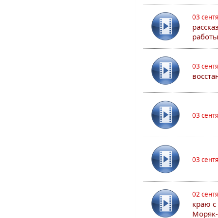
03 сент
расска
работы
03 сент
восста
03 сент
03 сент
02 сент
краю с
Моряк